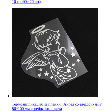
16
грн
(От 20 шт)
Термоаппликация из пленки "Ангел со звездочками"
86*100 мм серебряного цвета