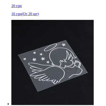
20
грн
16
грн
(От 20 шт)