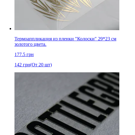
Термоаппликация из пленки "Колоски" 29*23 см
золотого цвета.
177.5
грн
142
грн
(От 20 шт)