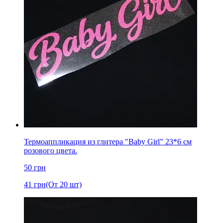
Термоаппликация из глитера "Baby Girl" 23*6 см
розового цвета.
50
грн
41
грн
(От 20 шт)