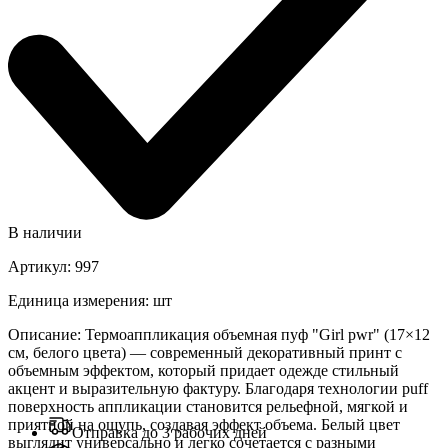
В наличии
Артикул
:
997
Единица измерения
:
шт
Описание
:
Термоаппликация объемная пуф "Girl pwr" (17×12
см, белого цвета) — современный декоративный принт с
объемным эффектом, который придает одежде стильный
акцент и выразительную фактуру. Благодаря технологии puff
поверхность аппликации становится рельефной, мягкой и
приятной на ощупь, создавая эффект объема. Белый цвет
Отправка до 3 рабочих дней
выглядит универсально и легко сочетается с разными