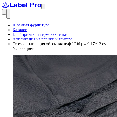
Швейная фурнитура
Каталог
DTF принты и термонаклейки
Аппликация из пленки и глитера
Термоаппликация объемная пуф "Girl pwr" 17*12 см
белого цвета