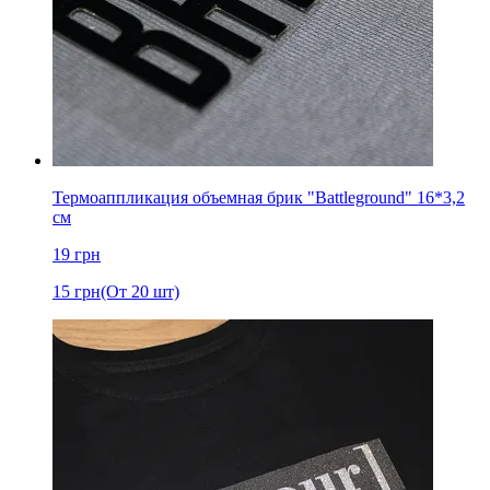
Термоаппликация объемная брик "Battleground" 16*3,2
см
19
грн
15
грн
(От 20 шт)