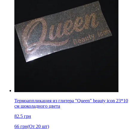
Термоаппликация из глитера "Queen" beauty icon 23*10
см шоколадного цвета
82.5
грн
66
грн
(От 20 шт)