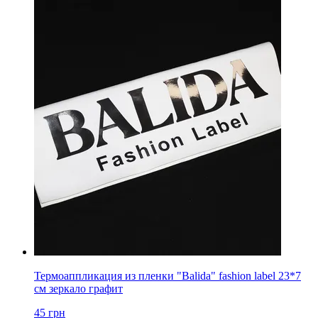
Термоаппликация из пленки "Balida" fashion label 23*7
см зеркало графит
45
грн