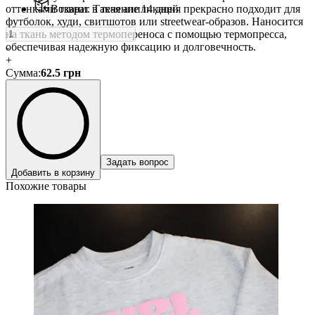
оттенками ткани. Такая аппликация прекрасно подходит для
Возврат в течение 14 дней
футболок, худи, свитшотов или streetwear-образов. Наносится
на ткань методом термопереноса с помощью термопресса,
обеспечивая надежную фиксацию и долговечность.
-
+
Сумма
:
62.5
грн
Задать вопрос
Добавить в корзину
Похожие товары