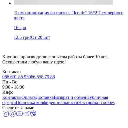
Термоаппликация из глитера "Iconic" 16*2,7 см черного
цвета
16
грн
12.5
грн
(От 20 шт)
Крупное производство с опытом работы более 10 лет.
Осуществим любую вашу идею!
Контакты
066 691 85 93
066 558 79 88
Пн
-
Вс
9:00 - 18:00
Инфо
Контакты
Оплата
Доставка
Возврат и обмен
Публичная
оферта
Политика конфиденциальности
Настройки cookies
Следите за нами