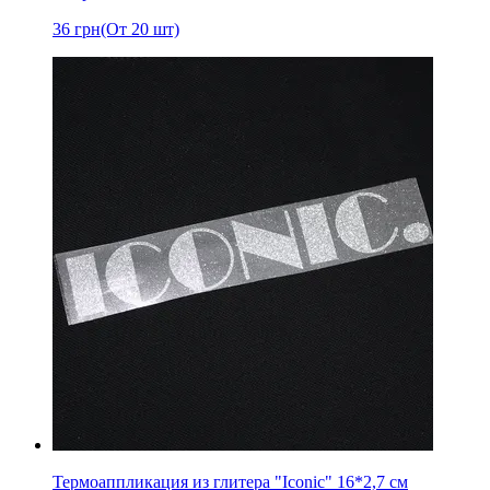
36
грн
(От 20 шт)
Термоаппликация из глитера "Iconic" 16*2,7 см