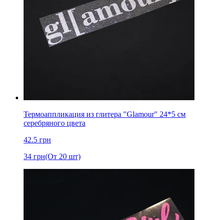
Термоаппликация из глитера "Glamour" 24*5 см
серебряного цвета
42.5
грн
34
грн
(От 20 шт)