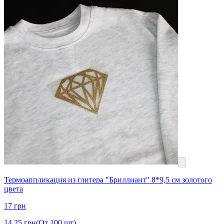
Термоаппликация из глитера "Бриллиант" 8*9,5 см золотого
цвета
17
грн
14.25
грн
(От 100 шт)