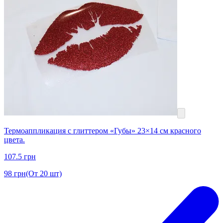
Термоаппликация с глиттером «Губы» 23×14 см красного
цвета.
107.5
грн
98
грн
(От 20 шт)