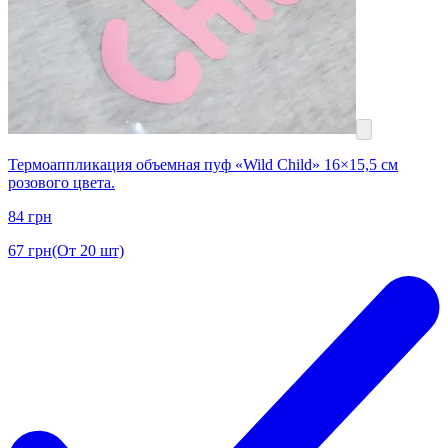
Термоаппликация объемная пуф «Wild Child» 16×15,5 см
розового цвета.
84
грн
67
грн
(От 20 шт)