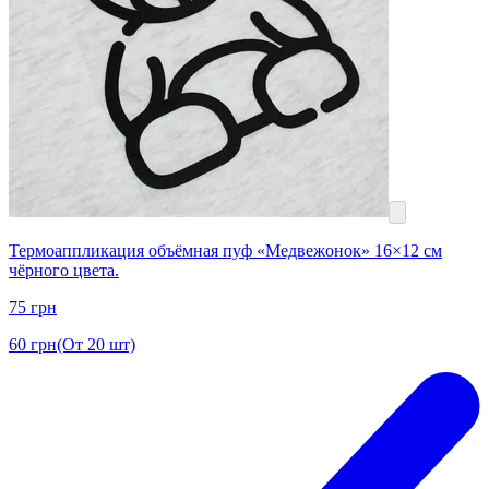
Термоаппликация объёмная пуф «Медвежонок» 16×12 см
чёрного цвета.
75
грн
60
грн
(От 20 шт)