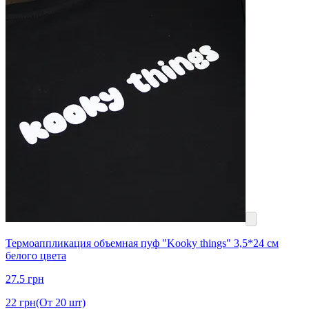
Термоаппликация объемная пуф "Kooky things" 3,5*24 см
белого цвета
27.5
грн
22
грн
(От 20 шт)