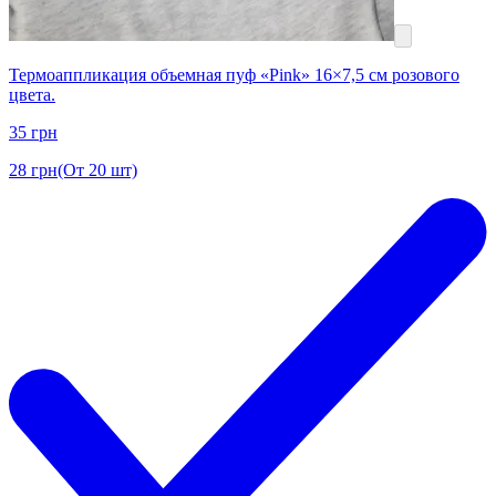
Термоаппликация объемная пуф «Pink» 16×7,5 см розового
цвета.
35
грн
28
грн
(От 20 шт)