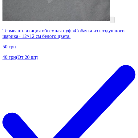
Термоаппликация объемная пуф «Собачка из воздушного
шарика» 12×12 см белого цвета.
50
грн
40
грн
(От 20 шт)