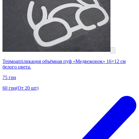
Термоаппликация объёмная пуф «Медвежонок» 16×12 см
белого цвета.
75
грн
60
грн
(От 20 шт)