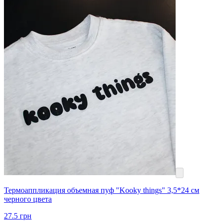
Термоаппликация объемная пуф "Kooky things" 3,5*24 см
черного цвета
27.5
грн