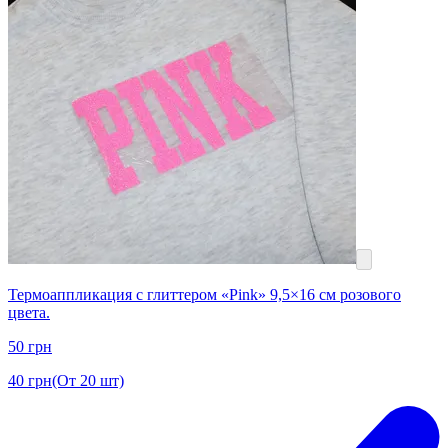
Термоаппликация с глиттером «Pink» 9,5×16 см розового
цвета.
50
грн
40
грн
(От 20 шт)