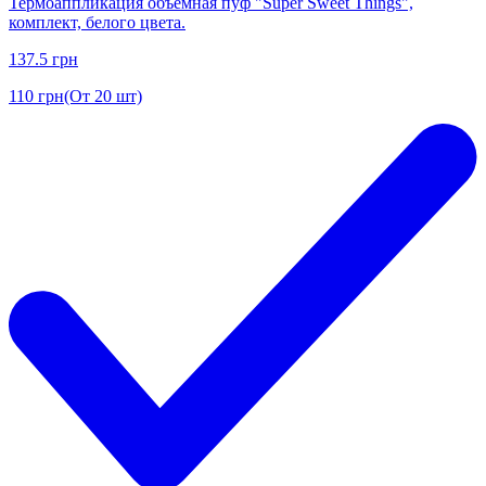
Термоаппликация объёмная пуф "Super Sweet Things",
комплект, белого цвета.
137.5
грн
110
грн
(От 20 шт)