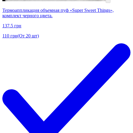
Термоаппликация объемная пуф «Super Sweet Things»,
комплект черного цвета.
137.5
грн
110
грн
(От 20 шт)