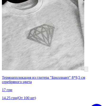
Термоаппликация из глитера "Бриллиант" 8*9,5 см
серебряного цвета
17
грн
14.25
грн
(От 100 шт)