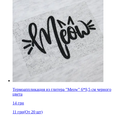
Термоаппликация из глитера "Meow" 6*9,5 см черного
цвета
14
грн
11
грн
(От 20 шт)