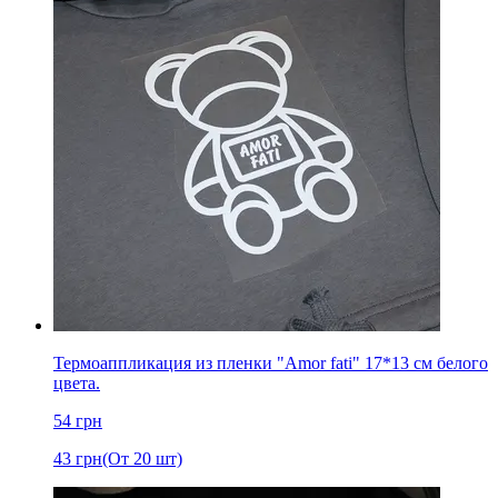
Термоаппликация из пленки "Amor fati" 17*13 см белого
цвета.
54
грн
43
грн
(От 20 шт)