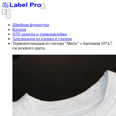
Швейная фурнитура
Каталог
DTF принты и термонаклейки
Аппликация из пленки и глитера
Термоаппликация из глитера "Meow" с бантиком 10*4,7
см розового цвета.