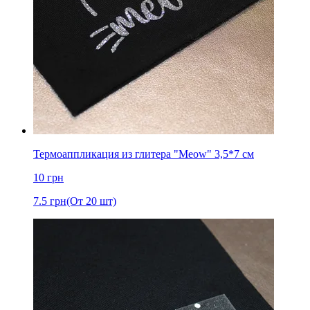
Термоаппликация из глитера "Meow" 3,5*7 см
10
грн
7.5
грн
(От 20 шт)