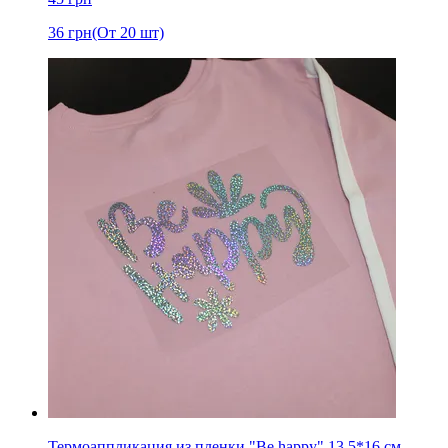
36
грн
(От 20 шт)
Термоаппликация из пленки "Be happy" 13,5*16 см