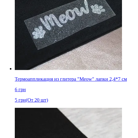
Термоаппликация из глитера "Meow" лапки 2,4*7 см
6
грн
5
грн
(От 20 шт)