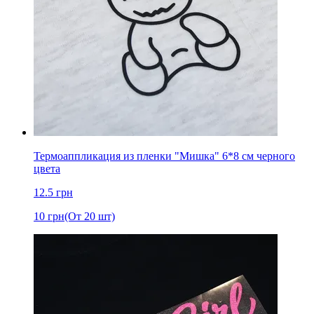
Термоаппликация из пленки "Мишка" 6*8 cм черного
цвета
12.5
грн
10
грн
(От 20 шт)