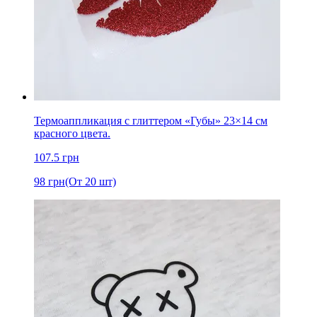
Термоаппликация с глиттером «Губы» 23×14 см
красного цвета.
107.5
грн
98
грн
(От 20 шт)