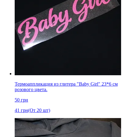
Термоаппликация из глитера "Baby Girl" 23*6 см
розового цвета.
50
грн
41
грн
(От 20 шт)