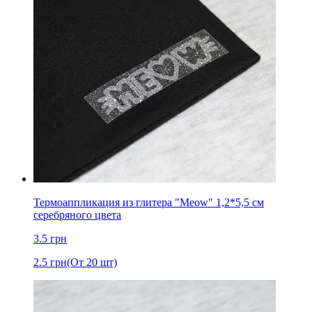
Термоаппликация из глитера "Meow" 1,2*5,5 см
серебряного цвета
3.5
грн
2.5
грн
(От 20 шт)