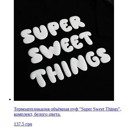
Термоаппликация объёмная пуф "Super Sweet Things",
комплект, белого цвета.
137.5
грн