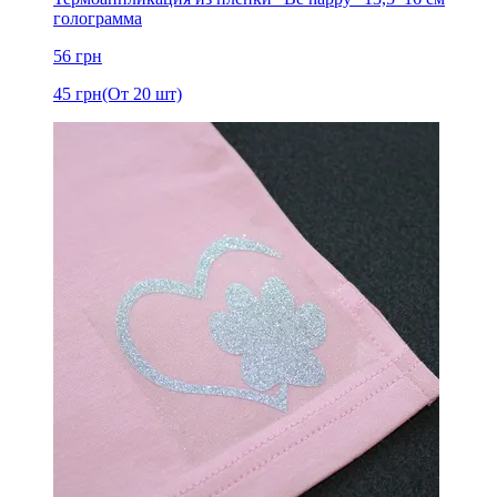
голограмма
56
грн
45
грн
(От 20 шт)