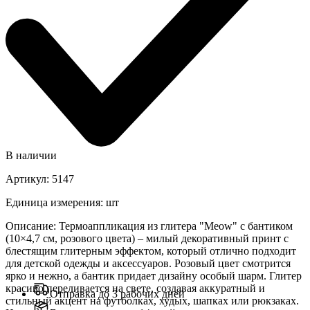
В наличии
Артикул
:
5147
Единица измерения
:
шт
Описание
:
Термоаппликация из глитера "Meow" с бантиком
(10×4,7 см, розового цвета) – милый декоративный принт с
блестящим глитерным эффектом, который отлично подходит
для детской одежды и аксессуаров. Розовый цвет смотрится
ярко и нежно, а бантик придает дизайну особый шарм. Глитер
красиво переливается на свете, создавая аккуратный и
Отправка до 3 рабочих дней
стильный акцент на футболках, худых, шапках или рюкзаках.