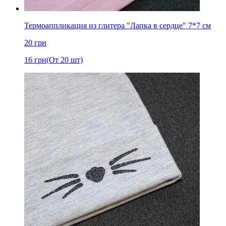
Термоаппликация из глитера "Лапка в сердце" 7*7 см
20
грн
16
грн
(От 20 шт)