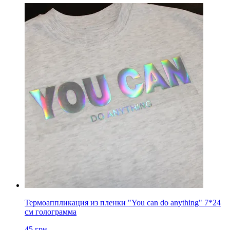
Термоаппликация из пленки "You can do anything" 7*24
см голограмма
45
грн