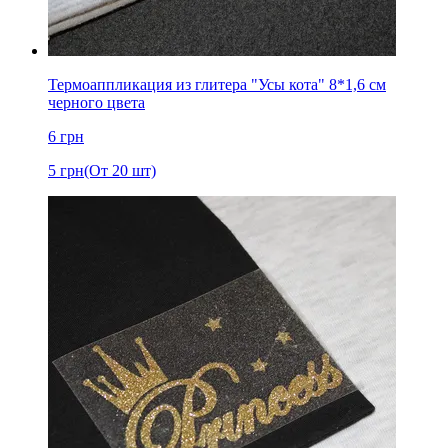
Термоаппликация из глитера "Усы кота" 8*1,6 см
черного цвета
6
грн
5
грн
(От 20 шт)