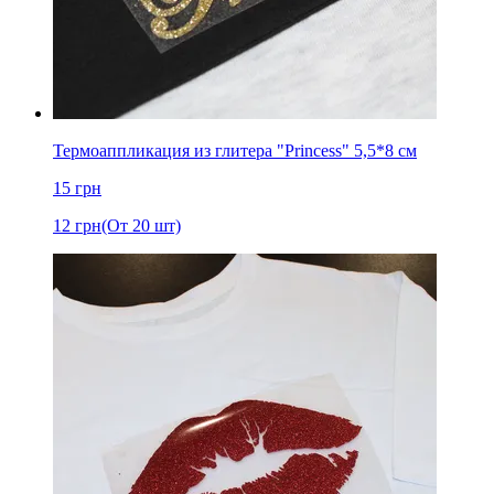
Термоаппликация из глитера "Princess" 5,5*8 см
15
грн
12
грн
(От 20 шт)