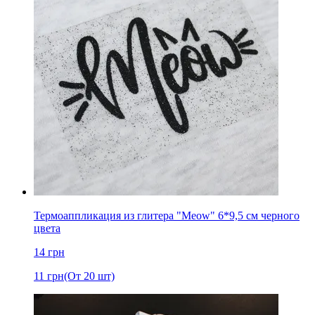
Термоаппликация из глитера "Meow" 6*9,5 см черного
цвета
14
грн
11
грн
(От 20 шт)