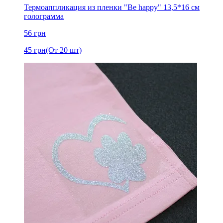
Термоаппликация из пленки "Be happy" 13,5*16 см
голограмма
56
грн
45
грн
(От 20 шт)