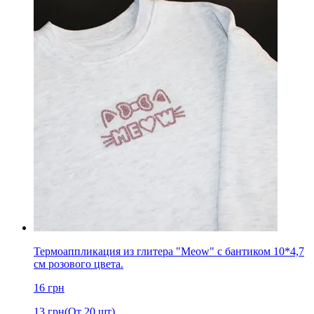
Термоаппликация из глитера "Meow" с бантиком 10*4,7
см розового цвета.
16
грн
13
грн
(От 20 шт)