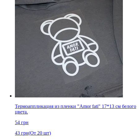
Термоаппликация из пленки "Amor fati" 17*13 см белого
цвета.
54
грн
43
грн
(От 20 шт)