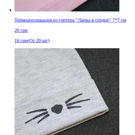
Термоаппликация из глитера "Лапка в сердце" 7*7 см
20
грн
16
грн
(От 20 шт)