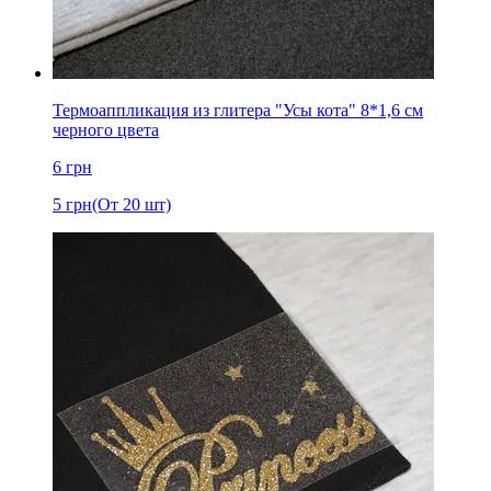
Термоаппликация из глитера "Усы кота" 8*1,6 см
черного цвета
6
грн
5
грн
(От 20 шт)