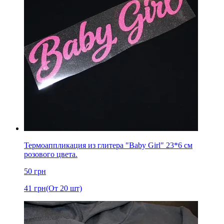
Термоаппликация из глитера "Baby Girl" 23*6 см
розового цвета.
50
грн
41
грн
(От 20 шт)