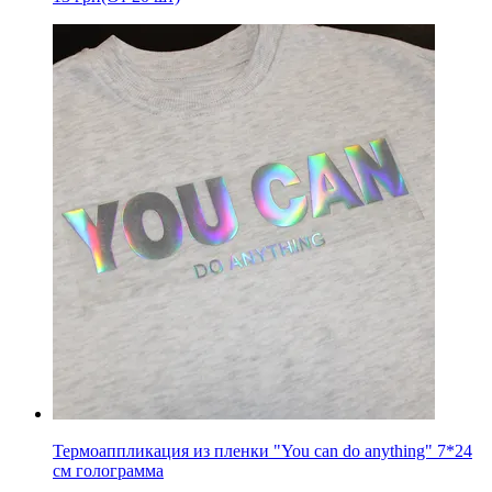
Термоаппликация из пленки "You can do anything" 7*24
см голограмма