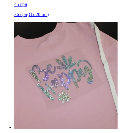
45
грн
36
грн
(От 20 шт)