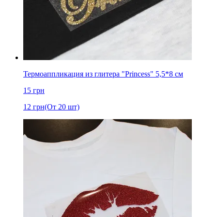
Термоаппликация из глитера "Princess" 5,5*8 см
15
грн
12
грн
(От 20 шт)