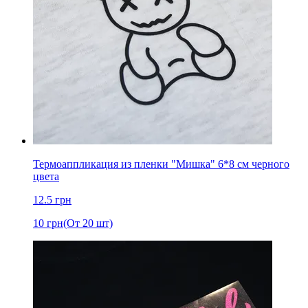
Термоаппликация из пленки "Мишка" 6*8 cм черного
цвета
12.5
грн
10
грн
(От 20 шт)