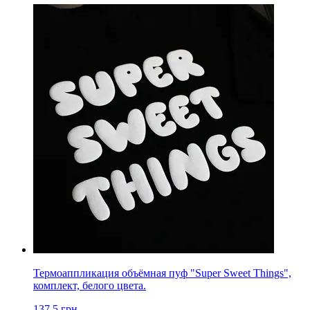
Термоаппликация объёмная пуф "Super Sweet Things",
комплект, белого цвета.
137.5
грн