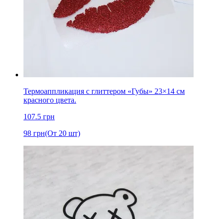
Термоаппликация с глиттером «Губы» 23×14 см
красного цвета.
107.5
грн
98
грн
(От 20 шт)