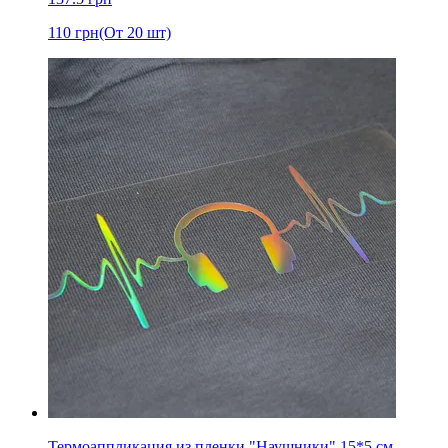
110
грн
(От 20 шт)
Термоаппликация из пленки "Наушники" 15*5 см