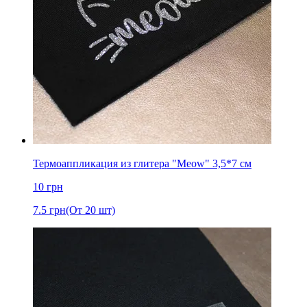
Термоаппликация из глитера "Meow" 3,5*7 см
10
грн
7.5
грн
(От 20 шт)