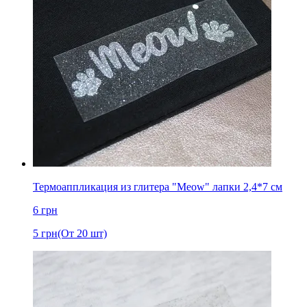
Термоаппликация из глитера "Meow" лапки 2,4*7 см
6
грн
5
грн
(От 20 шт)