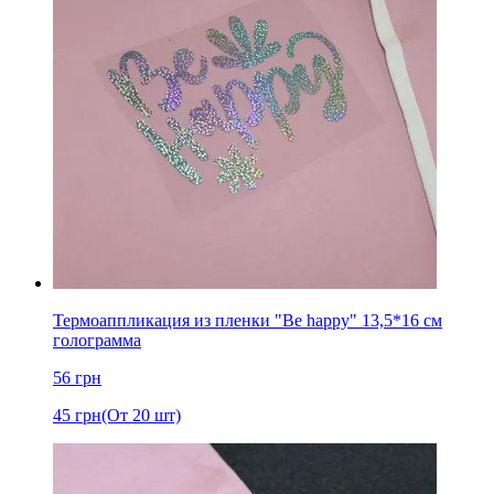
Термоаппликация из пленки "Be happy" 13,5*16 см
голограмма
56
грн
45
грн
(От 20 шт)