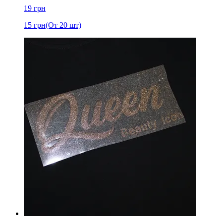
19
грн
15
грн
(От 20 шт)