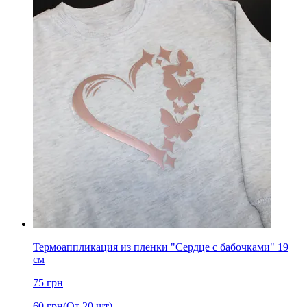
Термоаппликация из пленки "Сердце с бабочками" 19
см
75
грн
60
грн
(От 20 шт)