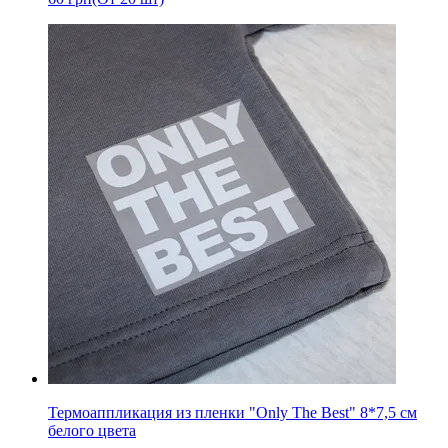
Термоаппликация из пленки "Only The Best" 8*7,5 см
белого цвета