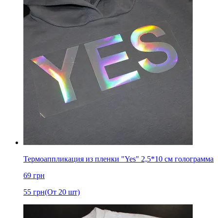
Термоаппликация из пленки "Yes" 2,5*10 см голограмма
69
грн
55
грн
(От 20 шт)