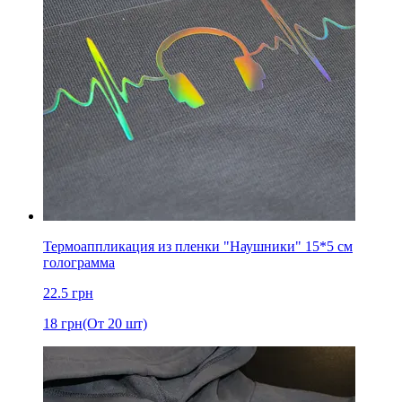
Термоаппликация из пленки "Наушники" 15*5 см
голограмма
22.5
грн
18
грн
(От 20 шт)