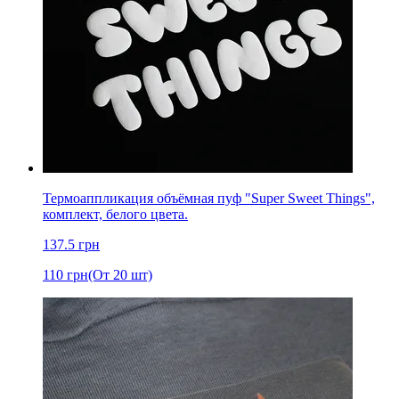
Термоаппликация объёмная пуф "Super Sweet Things",
комплект, белого цвета.
137.5
грн
110
грн
(От 20 шт)