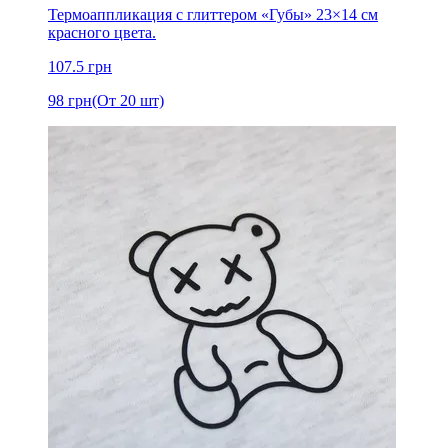
Термоаппликация с глиттером «Губы» 23×14 см
красного цвета.
107.5
грн
98
грн
(От 20 шт)