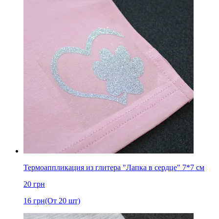
Термоаппликация из глитера "Лапка в сердце" 7*7 см
20
грн
16
грн
(От 20 шт)