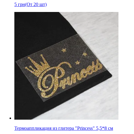
5
грн
(От 20 шт)
Термоаппликация из глитера "Princess" 5,5*8 см