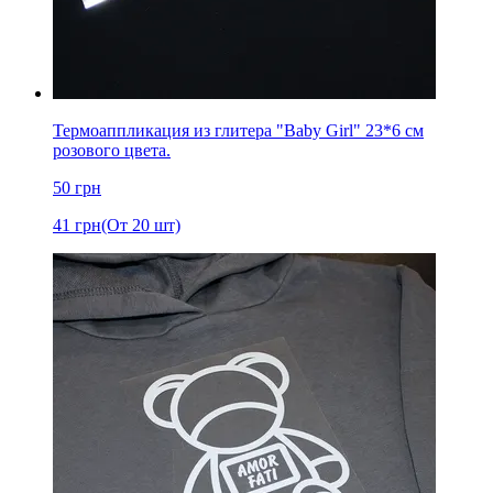
Термоаппликация из глитера "Baby Girl" 23*6 см
розового цвета.
50
грн
41
грн
(От 20 шт)