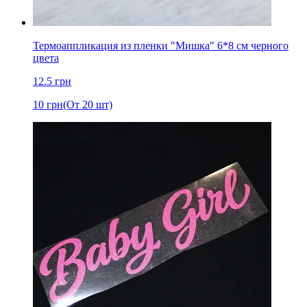
Термоаппликация из пленки "Мишка" 6*8 cм черного
цвета
12.5
грн
10
грн
(От 20 шт)