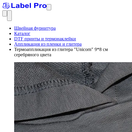
Швейная фурнитура
Каталог
DTF принты и термонаклейки
Аппликация из пленки и глитера
Термоаппликация из глитера "Unicorn" 9*8 см
серебряного цвета