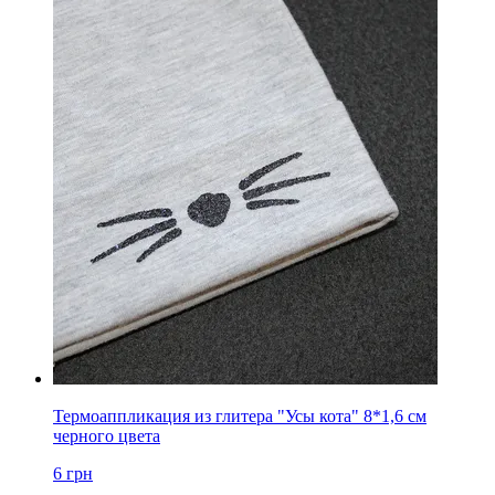
Термоаппликация из глитера "Усы кота" 8*1,6 см
черного цвета
6
грн