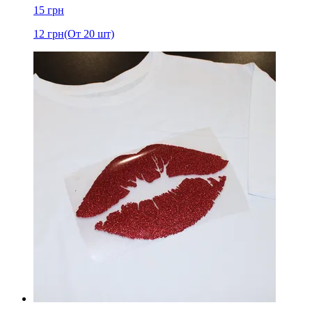
15
грн
12
грн
(От 20 шт)