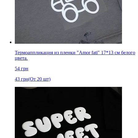
Термоаппликация из пленки "Amor fati" 17*13 см белого
цвета.
54
грн
43
грн
(От 20 шт)