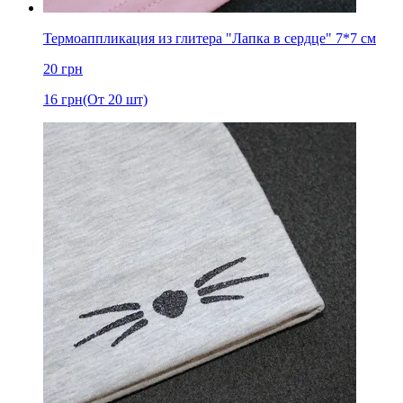
Термоаппликация из глитера "Лапка в сердце" 7*7 см
20
грн
16
грн
(От 20 шт)