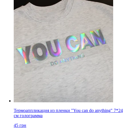
Термоаппликация из пленки "You can do anything" 7*24
см голограмма
45
грн