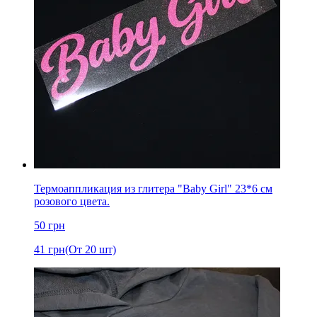
Термоаппликация из глитера "Baby Girl" 23*6 см
розового цвета.
50
грн
41
грн
(От 20 шт)