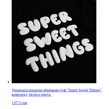
Термоаппликация объёмная пуф "Super Sweet Things",
комплект, белого цвета.
137.5
грн