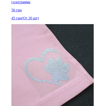
голограмма
56
грн
45
грн
(От 20 шт)