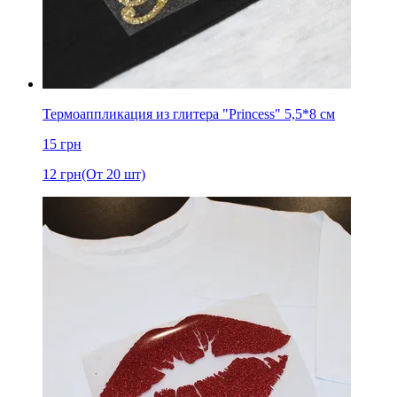
Термоаппликация из глитера "Princess" 5,5*8 см
15
грн
12
грн
(От 20 шт)