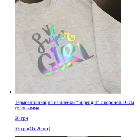
Термоаппликация из пленки "Super girl" с короной 16 см
голограмма
66
грн
53
грн
(От 20 шт)