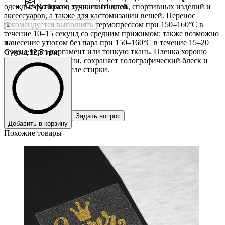
одежды, футболок, худи, свитшотов, спортивных изделий и
Возврат в течение 14 дней
аксессуаров, а также для кастомизации вещей. Перенос
рекомендуется выполнять термопрессом при 150–160°C в
течение 10–15 секунд со средним прижимом; также возможно
-
нанесение утюгом без пара при 150–160°C в течение 15–20
+
секунд через пергамент или тонкую ткань. Пленка хорошо
Сумма
:
12.5
грн
фиксируется на ткани, сохраняет голографический блеск и
аккуратный вид после стирки.
Задать вопрос
Добавить в корзину
Похожие товары