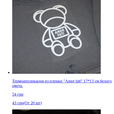
Термоаппликация из пленки "Amor fati" 17*13 см белого
цвета.
54
грн
43
грн
(От 20 шт)