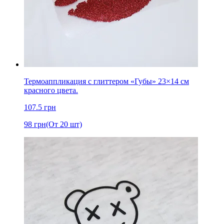
Термоаппликация с глиттером «Губы» 23×14 см
красного цвета.
107.5
грн
98
грн
(От 20 шт)