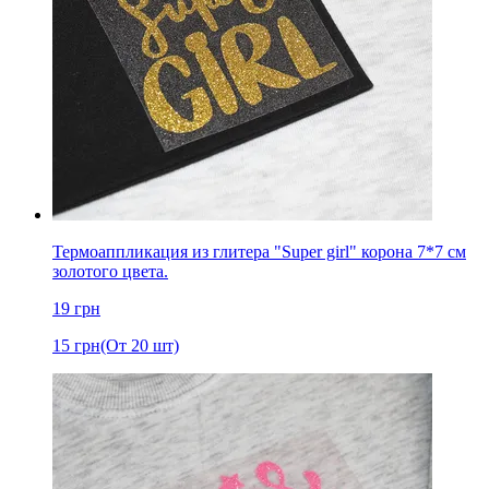
Термоаппликация из глитера "Super girl" корона 7*7 см
золотого цвета.
19
грн
15
грн
(От 20 шт)