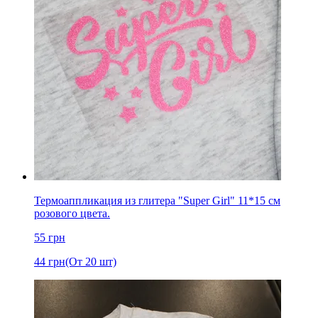
Термоаппликация из глитера "Super Girl" 11*15 см
розового цвета.
55
грн
44
грн
(От 20 шт)