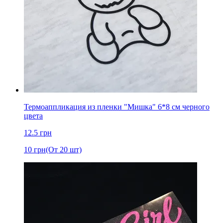
Термоаппликация из пленки "Мишка" 6*8 cм черного
цвета
12.5
грн
10
грн
(От 20 шт)