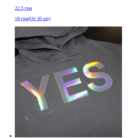
22.5
грн
18
грн
(От 20 шт)