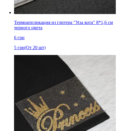
Термоаппликация из глитера "Усы кота" 8*1,6 см
черного цвета
6
грн
5
грн
(От 20 шт)