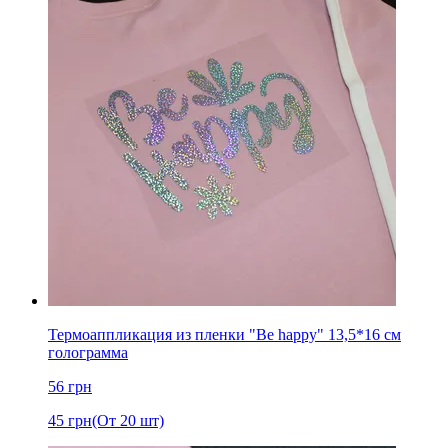
Термоаппликация из пленки "Be happy" 13,5*16 см
голограмма
56
грн
45
грн
(От 20 шт)