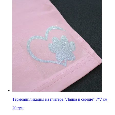
Термоаппликация из глитера "Лапка в сердце" 7*7 см
20
грн