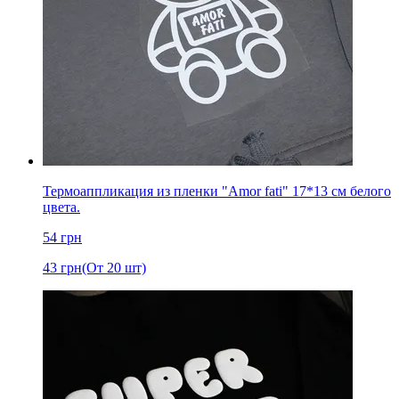
Термоаппликация из пленки "Amor fati" 17*13 см белого
цвета.
54
грн
43
грн
(От 20 шт)