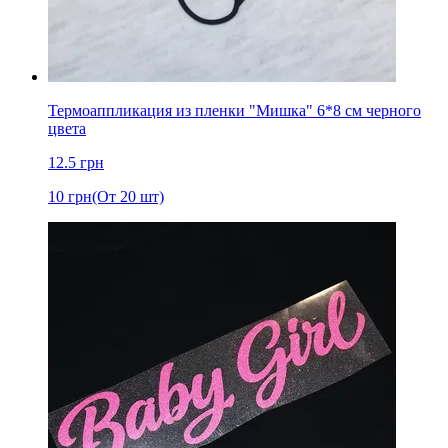
Термоаппликация из пленки "Мишка" 6*8 cм черного
цвета
12.5
грн
10
грн
(От 20 шт)