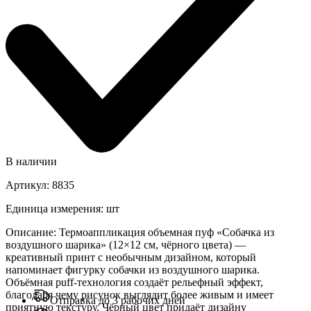
В наличии
Артикул
:
8835
Единица измерения
:
шт
Описание
:
Термоаппликация объемная пуф «Собачка из
воздушного шарика» (12×12 см, чёрного цвета) —
креативный принт с необычным дизайном, который
напоминает фигурку собачки из воздушного шарика.
Объёмная puff-технология создаёт рельефный эффект,
благодаря чему рисунок выглядит более живым и имеет
Отправка до 3 рабочих дней
приятную текстуру. Чёрный цвет придаёт дизайну