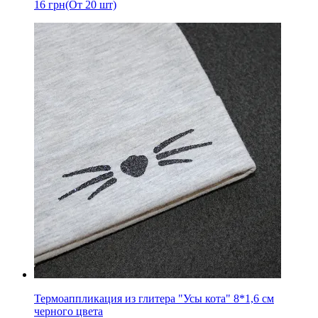
16
грн
(От 20 шт)
Термоаппликация из глитера "Усы кота" 8*1,6 см
черного цвета