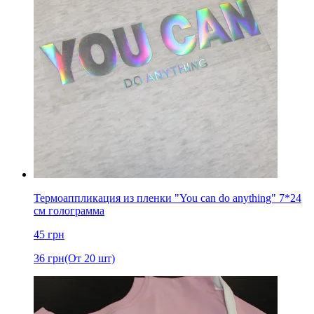
Термоаппликация из пленки "You can do anything" 7*24
см голограмма
45
грн
36
грн
(От 20 шт)