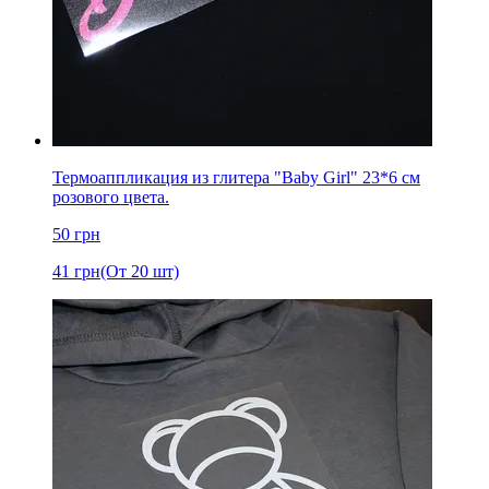
Термоаппликация из глитера "Baby Girl" 23*6 см
розового цвета.
50
грн
41
грн
(От 20 шт)