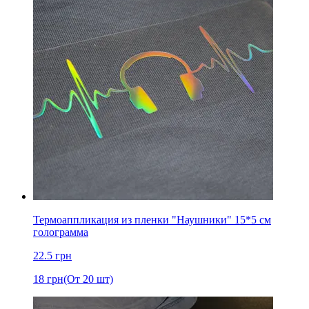
Термоаппликация из пленки "Наушники" 15*5 см
голограмма
22.5
грн
18
грн
(От 20 шт)