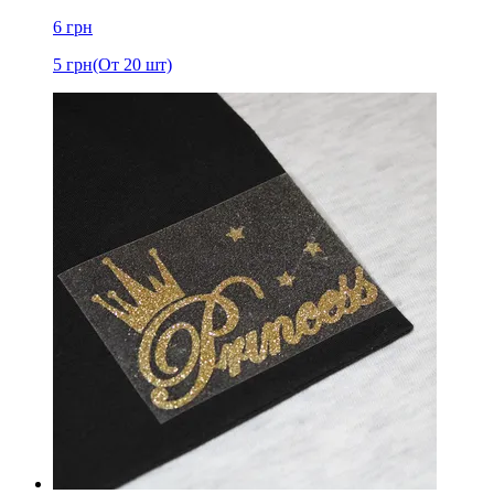
6
грн
5
грн
(От 20 шт)