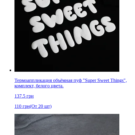
Термоаппликация объёмная пуф "Super Sweet Things",
комплект, белого цвета.
137.5
грн
110
грн
(От 20 шт)