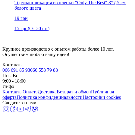
Термоаппликация из пленки "Only The Best" 8*7,5 см
белого цвета
19
грн
15
грн
(От 20 шт)
Крупное производство с опытом работы более 10 лет.
Осуществим любую вашу идею!
Контакты
066 691 85 93
066 558 79 88
Пн
-
Вс
9:00 - 18:00
Инфо
Контакты
Оплата
Доставка
Возврат и обмен
Публичная
оферта
Политика конфиденциальности
Настройки cookies
Следите за нами