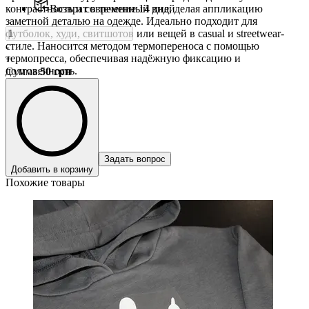
контрастность и современный вид, делая аппликацию
Возврат в течение 14 дней
заметной деталью на одежде. Идеально подходит для
футболок, худи, свитшотов или вещей в casual и streetwear-
стиле. Наносится методом термопереноса с помощью
-
термопресса, обеспечивая надёжную фиксацию и
+
долговечность.
Сумма
:
50
грн
Задать вопрос
Добавить в корзину
Похожие товары