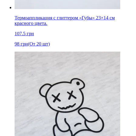
Термоаппликация с глиттером «Губы» 23×14 см
красного цвета.
107.5
грн
98
грн
(От 20 шт)