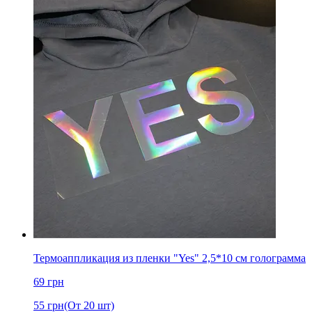
Термоаппликация из пленки "Yes" 2,5*10 см голограмма
69
грн
55
грн
(От 20 шт)