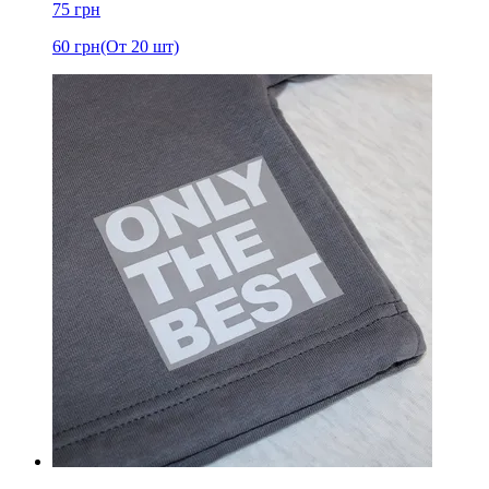
75
грн
60
грн
(От 20 шт)