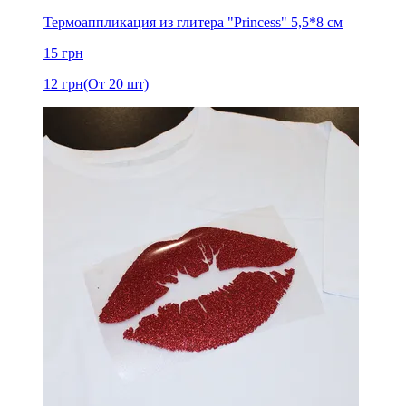
Термоаппликация из глитера "Princess" 5,5*8 см
15
грн
12
грн
(От 20 шт)