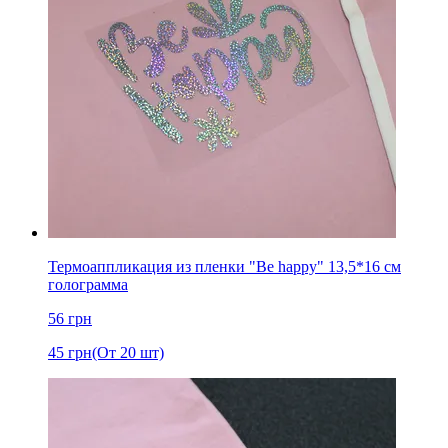
Термоаппликация из пленки "Be happy" 13,5*16 см
голограмма
56
грн
45
грн
(От 20 шт)