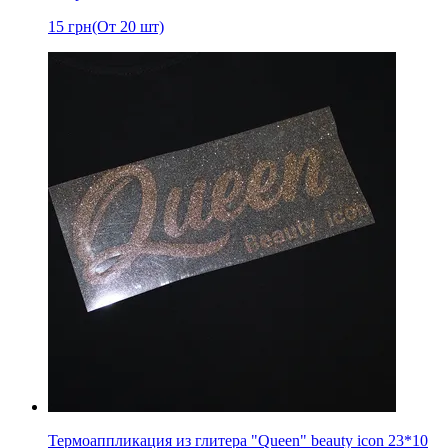
15
грн
(От 20 шт)
Термоаппликация из глитера "Queen" beauty icon 23*10