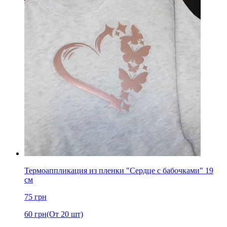
Термоаппликация из пленки "Сердце с бабочками" 19
см
75
грн
60
грн
(От 20 шт)