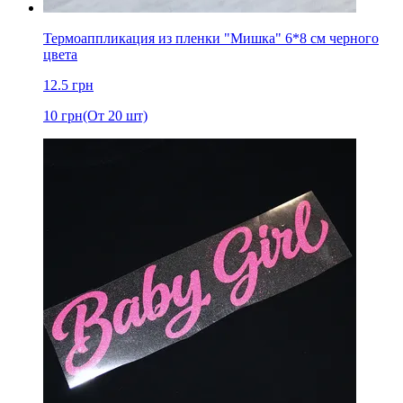
Термоаппликация из пленки "Мишка" 6*8 cм черного
цвета
12.5
грн
10
грн
(От 20 шт)