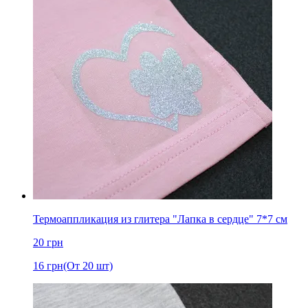
Термоаппликация из глитера "Лапка в сердце" 7*7 см
20
грн
16
грн
(От 20 шт)