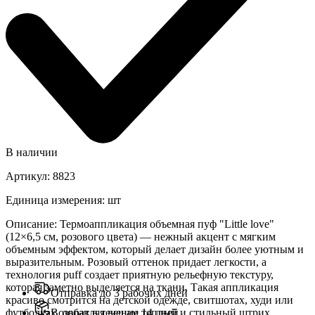
В наличии
Артикул
:
8823
Единица измерения
:
шт
Описание
:
Термоаппликация объемная пуф "Little love"
(12×6,5 см, розового цвета) — нежный акцент с мягким
объемным эффектом, который делает дизайн более уютным и
выразительным. Розовый оттенок придает легкости, а
технология puff создает приятную рельефную текстуру,
которая заметно выделяется на ткани. Такая аппликация
Отправка до 3 рабочих дней
красиво смотрится на детской одежде, свитшотах, худи или
футболках, добавляя вещам теплый и стильный штрих.
Возврат в течение 14 дней