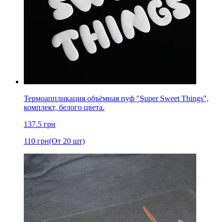
Термоаппликация объёмная пуф "Super Sweet Things",
комплект, белого цвета.
137.5
грн
110
грн
(От 20 шт)