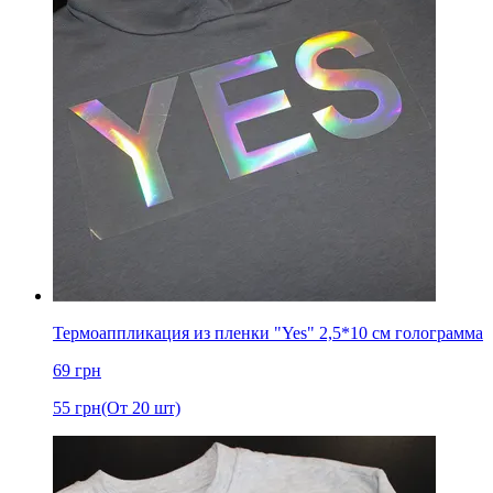
Термоаппликация из пленки "Yes" 2,5*10 см голограмма
69
грн
55
грн
(От 20 шт)