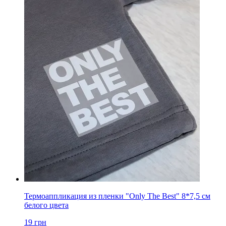
Термоаппликация из пленки "Only The Best" 8*7,5 см
белого цвета
19
грн