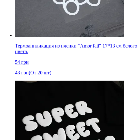
Термоаппликация из пленки "Amor fati" 17*13 см белого
цвета.
54
грн
43
грн
(От 20 шт)