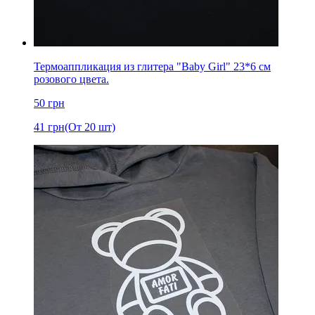
Термоаппликация из глитера "Baby Girl" 23*6 см
розового цвета.
50
грн
41
грн
(От 20 шт)