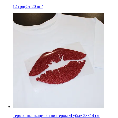
12
грн
(От 20 шт)
Термоаппликация с глиттером «Губы» 23×14 см