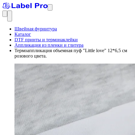
Швейная фурнитура
Каталог
DTF принты и термонаклейки
Аппликация из пленки и глитера
Термоаппликация объемная пуф "Little love" 12*6,5 см
розового цвета.