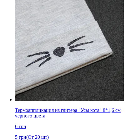
Термоаппликация из глитера "Усы кота" 8*1,6 см
черного цвета
6
грн
5
грн
(От 20 шт)