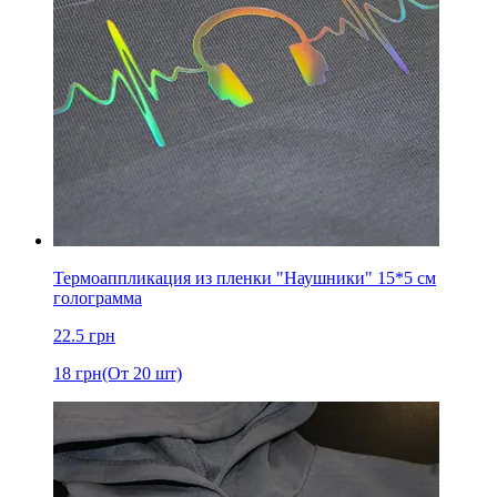
Термоаппликация из пленки "Наушники" 15*5 см
голограмма
22.5
грн
18
грн
(От 20 шт)