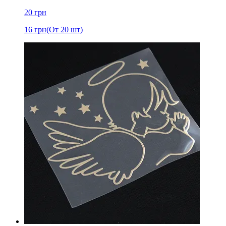
20
грн
16
грн
(От 20 шт)