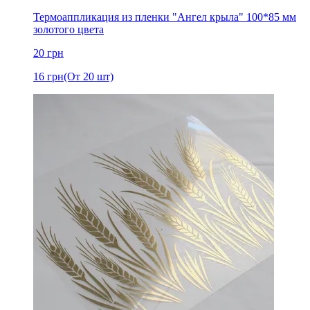
Термоаппликация из пленки "Ангел крыла" 100*85 мм
золотого цвета
20
грн
16
грн
(От 20 шт)