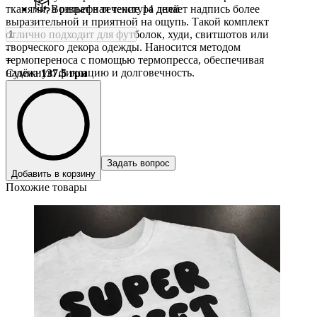
тканями, а рельефная текстура делает надпись более
Возврат в течение 14 дней
выразительной и приятной на ощупь. Такой комплект
отлично подходит для футболок, худи, свитшотов или
творческого декора одежды. Наносится методом
-
термопереноса с помощью термопресса, обеспечивая
+
надёжную фиксацию и долговечность.
Сумма
:
137.5
грн
Задать вопрос
Добавить в корзину
Похожие товары