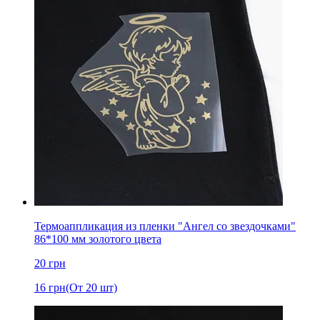
Термоаппликация из пленки "Ангел со звездочками"
86*100 мм золотого цвета
20
грн
16
грн
(От 20 шт)