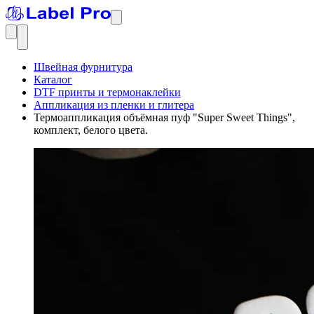
Швейная фурнитура
Каталог
DTF принты и термонаклейки
Аппликация из пленки и глитера
Термоаппликация объёмная пуф "Super Sweet Things",
комплект, белого цвета.