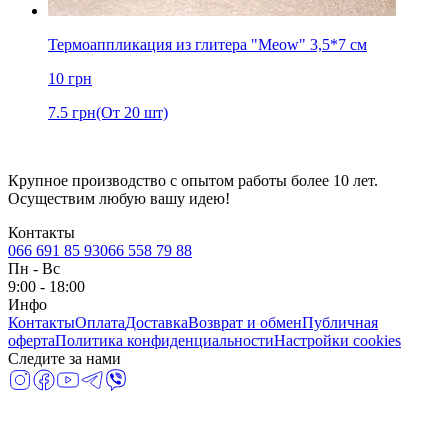
Термоаппликация из глитера "Meow" 3,5*7 см
10
грн
7.5
грн
(От 20 шт)
Крупное производство с опытом работы более 10 лет.
Осуществим любую вашу идею!
Контакты
066 691 85 93
066 558 79 88
Пн
-
Вс
9:00 - 18:00
Инфо
Контакты
Оплата
Доставка
Возврат и обмен
Публичная
оферта
Политика конфиденциальности
Настройки cookies
Следите за нами