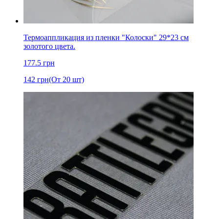
Термоаппликация из пленки "Колоски" 29*23 см
золотого цвета.
177.5
грн
142
грн
(От 20 шт)