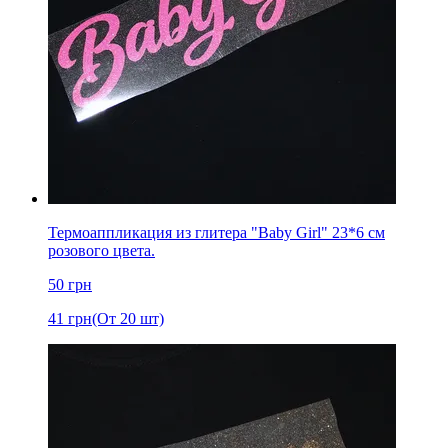
Термоаппликация из глитера "Baby Girl" 23*6 см
розового цвета.
50
грн
41
грн
(От 20 шт)