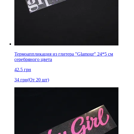
Термоаппликация из глитера "Glamour" 24*5 см
серебряного цвета
42.5
грн
34
грн
(От 20 шт)