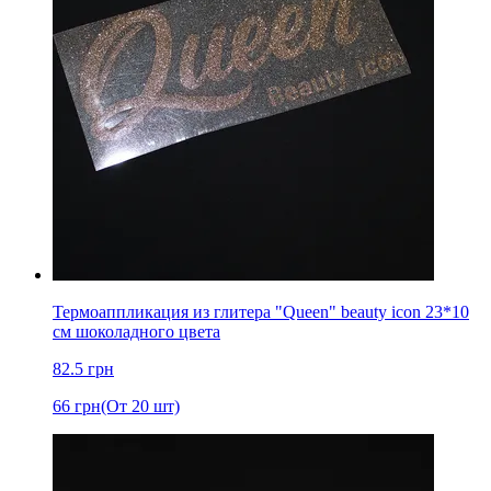
Термоаппликация из глитера "Queen" beauty icon 23*10
см шоколадного цвета
82.5
грн
66
грн
(От 20 шт)