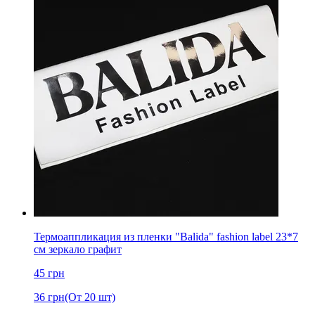
Термоаппликация из пленки "Balida" fashion label 23*7
см зеркало графит
45
грн
36
грн
(От 20 шт)