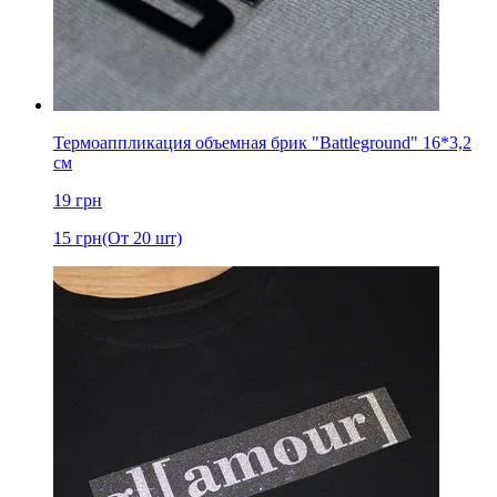
Термоаппликация объемная брик "Battleground" 16*3,2
см
19
грн
15
грн
(От 20 шт)