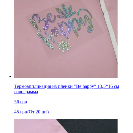
Термоаппликация из пленки "Be happy" 13,5*16 см
голограмма
56
грн
45
грн
(От 20 шт)