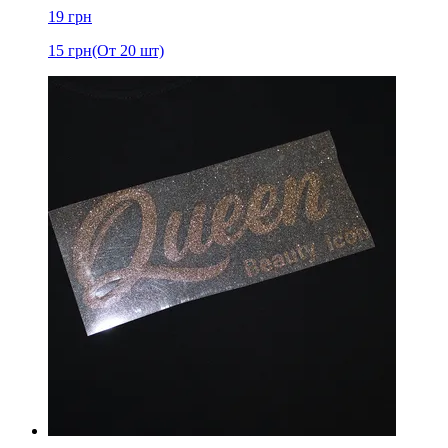
19
грн
15
грн
(От 20 шт)