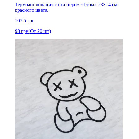
Термоаппликация с глиттером «Губы» 23×14 см
красного цвета.
107.5
грн
98
грн
(От 20 шт)