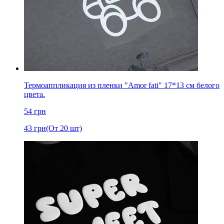
Термоаппликация из пленки "Amor fati" 17*13 см белого
цвета.
54
грн
43
грн
(От 20 шт)