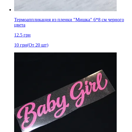
Термоаппликация из пленки "Мишка" 6*8 cм черного
цвета
12.5
грн
10
грн
(От 20 шт)