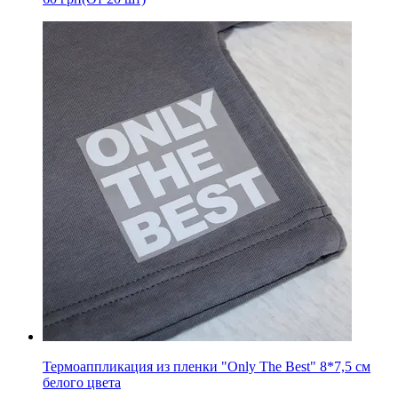
Термоаппликация из пленки "Only The Best" 8*7,5 см
белого цвета