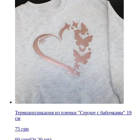
Термоаппликация из пленки "Сердце с бабочками" 19
см
75
грн
60
грн
(От 20 шт)