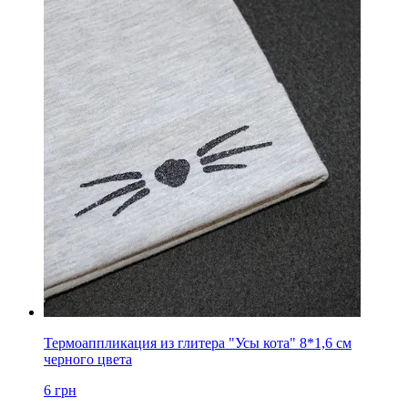
Термоаппликация из глитера "Усы кота" 8*1,6 см
черного цвета
6
грн