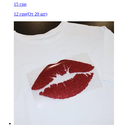
15
грн
12
грн
(От 20 шт)