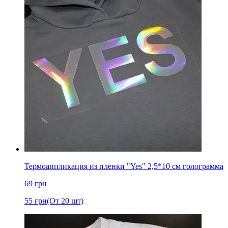
Термоаппликация из пленки "Yes" 2,5*10 см голограмма
69
грн
55
грн
(От 20 шт)