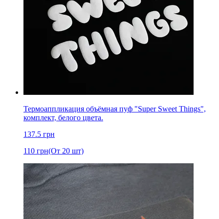
Термоаппликация объёмная пуф "Super Sweet Things",
комплект, белого цвета.
137.5
грн
110
грн
(От 20 шт)