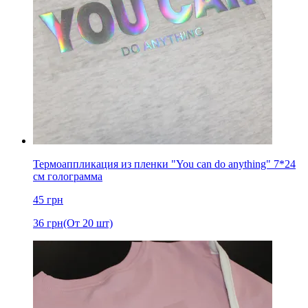
Термоаппликация из пленки "You can do anything" 7*24
см голограмма
45
грн
36
грн
(От 20 шт)