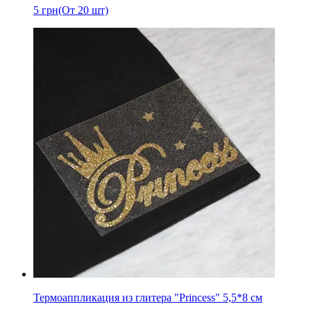
5
грн
(От 20 шт)
Термоаппликация из глитера "Princess" 5,5*8 см