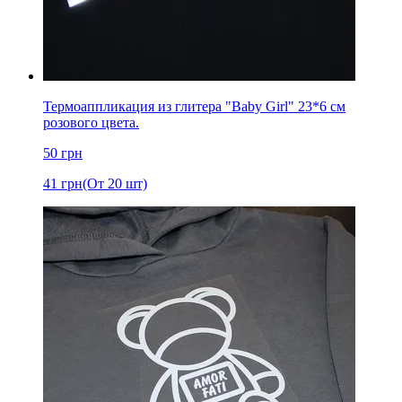
Термоаппликация из глитера "Baby Girl" 23*6 см
розового цвета.
50
грн
41
грн
(От 20 шт)