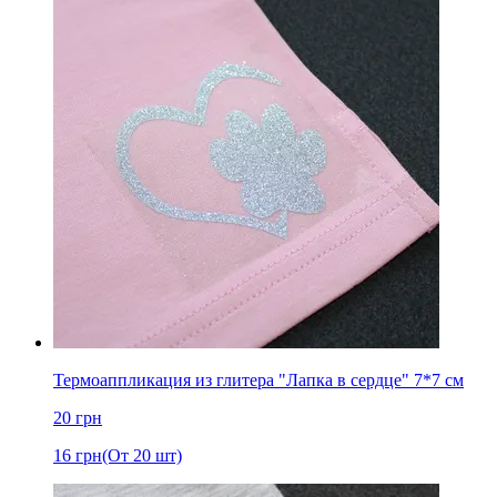
Термоаппликация из глитера "Лапка в сердце" 7*7 см
20
грн
16
грн
(От 20 шт)