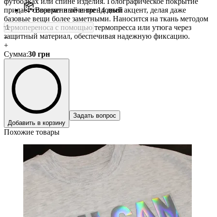
футболках или спине изделия. Голографическое покрытие
придает современный и трендовый акцент, делая даже
Возврат в течение 14 дней
базовые вещи более заметными. Наносится на ткань методом
термопереноса с помощью термопресса или утюга через
защитный материал, обеспечивая надежную фиксацию.
-
+
Сумма
:
30
грн
Задать вопрос
Добавить в корзину
Похожие товары