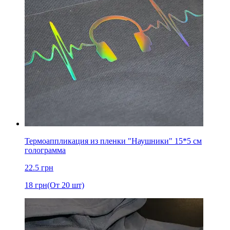
Термоаппликация из пленки "Наушники" 15*5 см
голограмма
22.5
грн
18
грн
(От 20 шт)