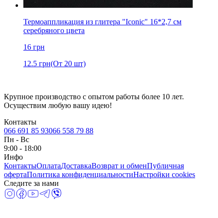
Термоаппликация из глитера "Iconic" 16*2,7 см
серебряного цвета
16
грн
12.5
грн
(От 20 шт)
Крупное производство с опытом работы более 10 лет.
Осуществим любую вашу идею!
Контакты
066 691 85 93
066 558 79 88
Пн
-
Вс
9:00 - 18:00
Инфо
Контакты
Оплата
Доставка
Возврат и обмен
Публичная
оферта
Политика конфиденциальности
Настройки cookies
Следите за нами