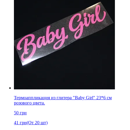
Термоаппликация из глитера "Baby Girl" 23*6 см
розового цвета.
50
грн
41
грн
(От 20 шт)