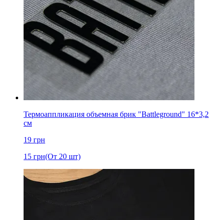
Термоаппликация объемная брик "Battleground" 16*3,2
см
19
грн
15
грн
(От 20 шт)