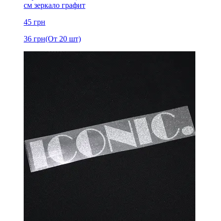
см зеркало графит
45
грн
36
грн
(От 20 шт)