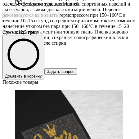
одежды, футболок, худи, свитшотов, спортивных изделий и
Возврат в течение 14 дней
аксессуаров, а также для кастомизации вещей. Перенос
рекомендуется выполнять термопрессом при 150–160°C в
течение 10–15 секунд со средним прижимом; также возможно
-
нанесение утюгом без пара при 150–160°C в течение 15–20
+
секунд через пергамент или тонкую ткань. Пленка хорошо
Сумма
:
12.5
грн
фиксируется на ткани, сохраняет голографический блеск и
аккуратный вид после стирки.
Задать вопрос
Добавить в корзину
Похожие товары