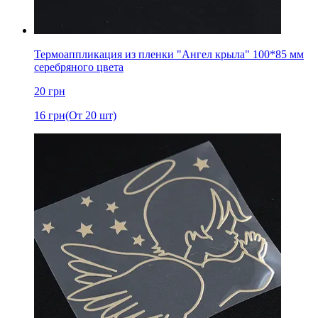
Термоаппликация из пленки "Ангел крыла" 100*85 мм
серебряного цвета
20
грн
16
грн
(От 20 шт)