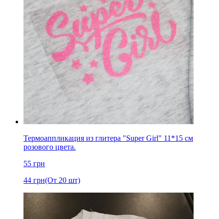
Термоаппликация из глитера "Super Girl" 11*15 см
розового цвета.
55
грн
44
грн
(От 20 шт)