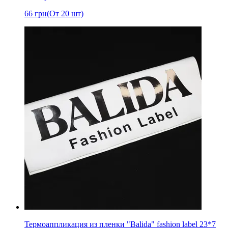
66
грн
(От 20 шт)
Термоаппликация из пленки "Balida" fashion label 23*7