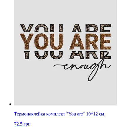
Термонаклейка комплект "You are" 19*12 см
72.5
грн