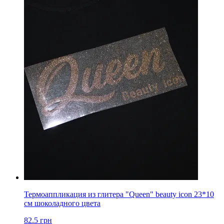
Термоаппликация из глитера "Queen" beauty icon 23*10
см шоколадного цвета
82.5
грн