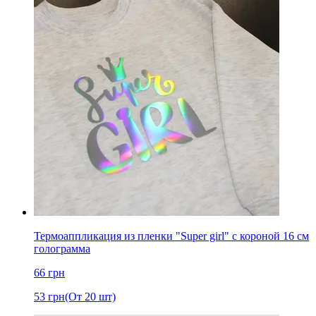
Термоаппликация из пленки "Super girl" с короной 16 см
голограмма
66
грн
53
грн
(От 20 шт)