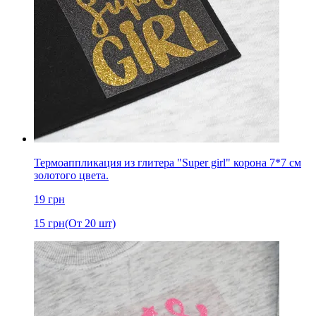
Термоаппликация из глитера "Super girl" корона 7*7 см
золотого цвета.
19
грн
15
грн
(От 20 шт)