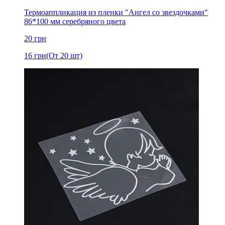
Термоаппликация из пленки "Ангел со звездочками"
86*100 мм серебряного цвета
20
грн
16
грн
(От 20 шт)