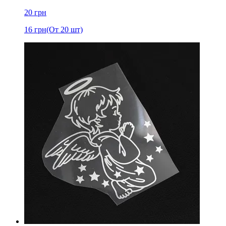
20
грн
16
грн
(От 20 шт)