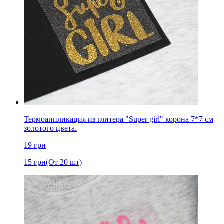
Термоаппликация из глитера "Super girl" корона 7*7 см
золотого цвета.
19
грн
15
грн
(От 20 шт)