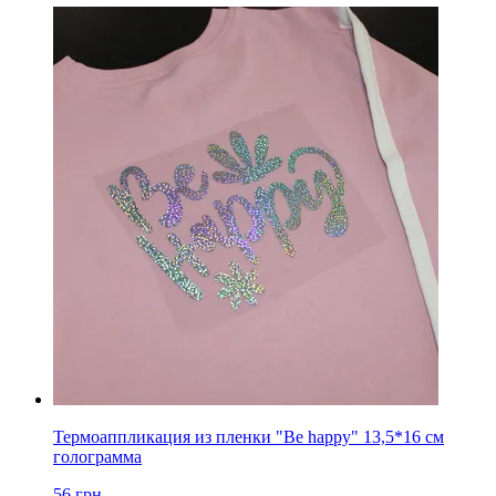
Термоаппликация из пленки "Be happy" 13,5*16 см
голограмма
56
грн