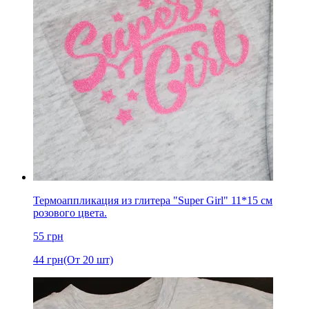
Термоаппликация из глитера "Super Girl" 11*15 см
розового цвета.
55
грн
44
грн
(От 20 шт)