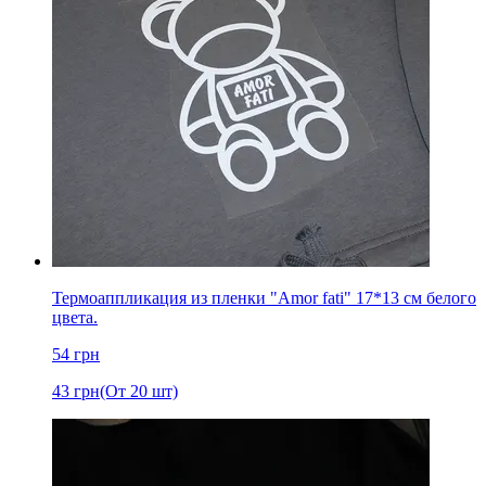
Термоаппликация из пленки "Amor fati" 17*13 см белого
цвета.
54
грн
43
грн
(От 20 шт)