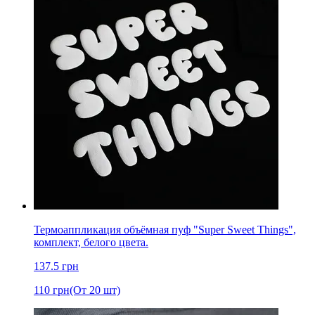
Термоаппликация объёмная пуф "Super Sweet Things",
комплект, белого цвета.
137.5
грн
110
грн
(От 20 шт)