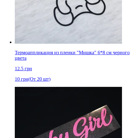
Термоаппликация из пленки "Мишка" 6*8 cм черного
цвета
12.5
грн
10
грн
(От 20 шт)