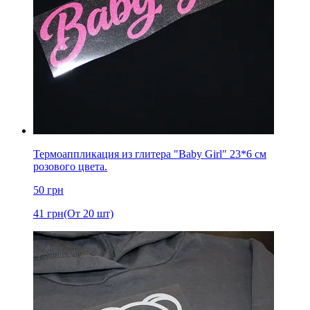
Термоаппликация из глитера "Baby Girl" 23*6 см
розового цвета.
50
грн
41
грн
(От 20 шт)