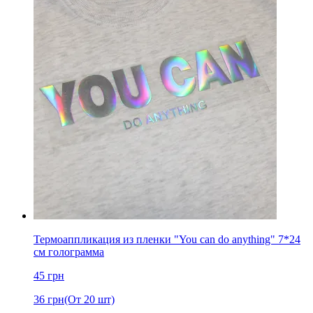
Термоаппликация из пленки "You can do anything" 7*24
см голограмма
45
грн
36
грн
(От 20 шт)