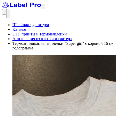
Швейная фурнитура
Каталог
DTF принты и термонаклейки
Аппликация из пленки и глитера
Термоаппликация из пленки "Super girl" с короной 16 см
голограмма