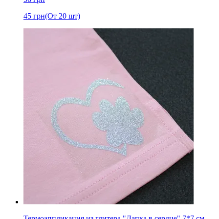
45
грн
(От 20 шт)
Термоаппликация из глитера "Лапка в сердце" 7*7 см