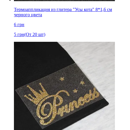
Термоаппликация из глитера "Усы кота" 8*1,6 см
черного цвета
6
грн
5
грн
(От 20 шт)