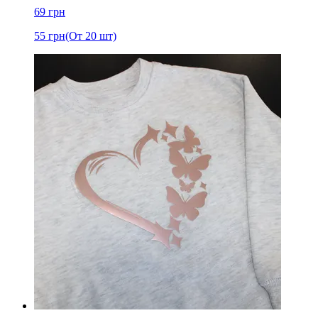
69
грн
55
грн
(От 20 шт)