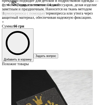
прекрасно подходит для детской и подростковой одежды —
футболок, худи, свитшотов или аксессуаров, делая изделие
Возврат в течение 14 дней
заметным и праздничным. Наносится на ткань методом
термопереноса с помощью термопресса или утюга через
защитный материал, обеспечивая надежную фиксацию.
-
+
Сумма
:
66
грн
Задать вопрос
Добавить в корзину
Похожие товары