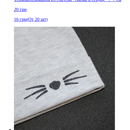
20
грн
16
грн
(От 20 шт)