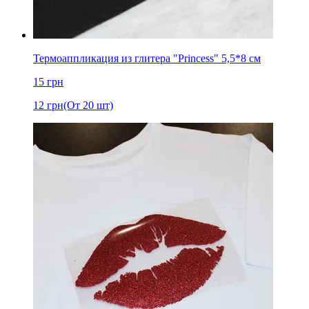
Термоаппликация из глитера "Princess" 5,5*8 см
15
грн
12
грн
(От 20 шт)