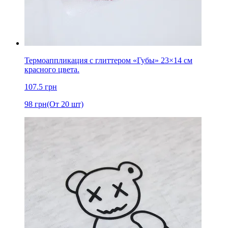
Термоаппликация с глиттером «Губы» 23×14 см
красного цвета.
107.5
грн
98
грн
(От 20 шт)