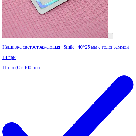
Нашивка светоотражающая "Smile" 40*25 мм с голограммой
14
грн
11
грн
(От 100 шт)