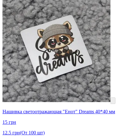
Нашивка светоотражающая "Енот" Dreams 40*40 мм
15
грн
12.5
грн
(От 100 шт)