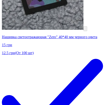
Нашивка светоотражающая "Zero" 40*40 мм черного цвета
15
грн
12.5
грн
(От 100 шт)