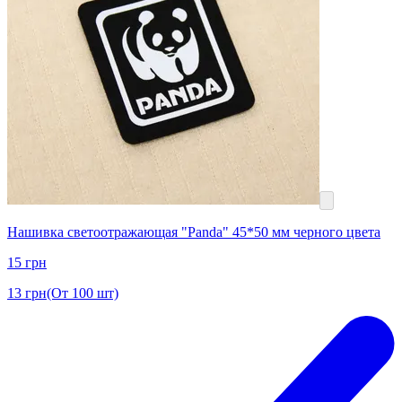
Нашивка светоотражающая "Panda" 45*50 мм черного цвета
15
грн
13
грн
(От 100 шт)