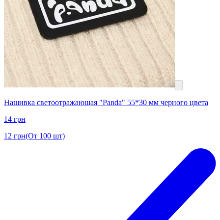
Нашивка светоотражающая "Panda" 55*30 мм черного цвета
14
грн
12
грн
(От 100 шт)