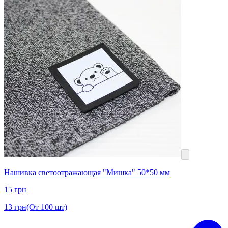
Нашивка светоотражающая "Мишка" 50*50 мм
15
грн
13
грн
(От 100 шт)