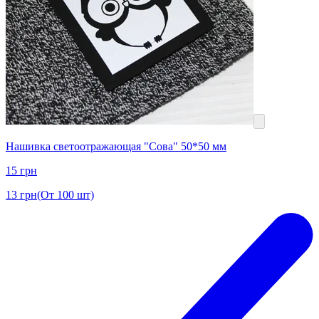
Нашивка светоотражающая "Сова" 50*50 мм
15
грн
13
грн
(От 100 шт)