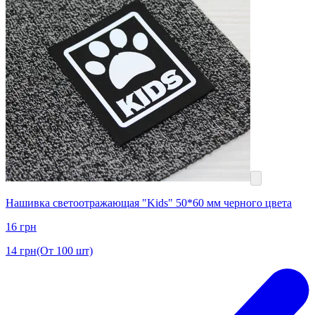
Нашивка светоотражающая "Kids" 50*60 мм черного цвета
16
грн
14
грн
(От 100 шт)