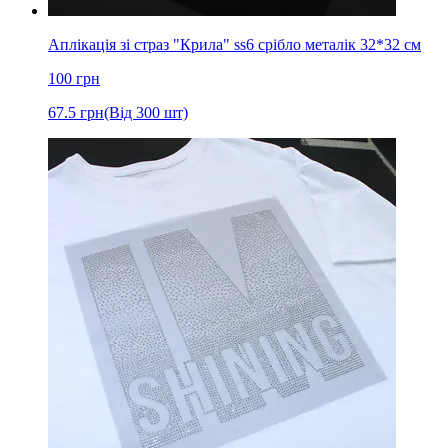
Аплікація зі страз "Крила" ss6 срібло металік 32*32 см
100
грн
67.5
грн
(Від 300 шт)