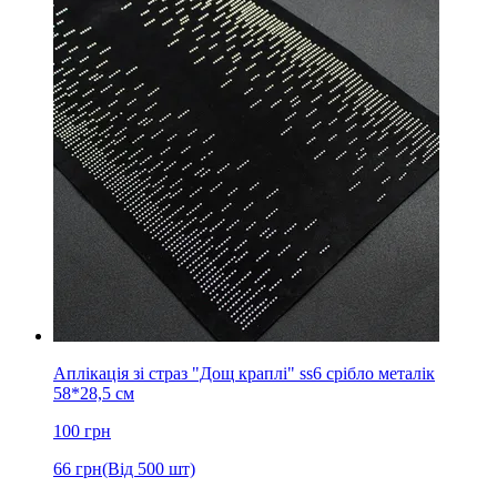
Аплікація зі страз "Дощ краплі" ss6 срібло металік
58*28,5 см
100
грн
66
грн
(Від 500 шт)