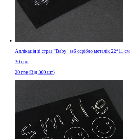
Аплікація зі страз "Baby" ss6 cсрібло металік 22*11 см
30
грн
20
грн
(Від 300 шт)