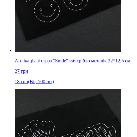
Аплікація зі страз "Smile" ss6 срібло металік 22*12,5 см
27
грн
18
грн
(Від 500 шт)