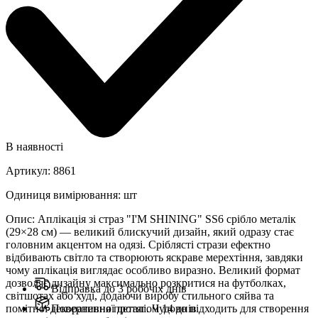
В наявності
Артикул
:
8861
Одиниця вимірювання
:
шт
Опис
:
Аплікація зі страз "I'M SHINING" SS6 срібло металік
(29×28 см) — великий блискучий дизайн, який одразу стає
головним акцентом на одязі. Сріблясті стрази ефектно
відбивають світло та створюють яскраве мерехтіння, завдяки
чому аплікація виглядає особливо виразно. Великий формат
дозволяє дизайну максимально розкритися на футболках,
Відправка до 3 робочіх днів
світшотах або худі, додаючи виробу стильного сяйва та
помітної декоративної деталі. Чудово підходить для створення
Повернення протягом 14 днів