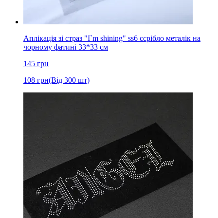
Аплікація зі страз "I`m shining" ss6 cсрібло металік на
чорному фатині 33*33 см
145
грн
108
грн
(Від 300 шт)