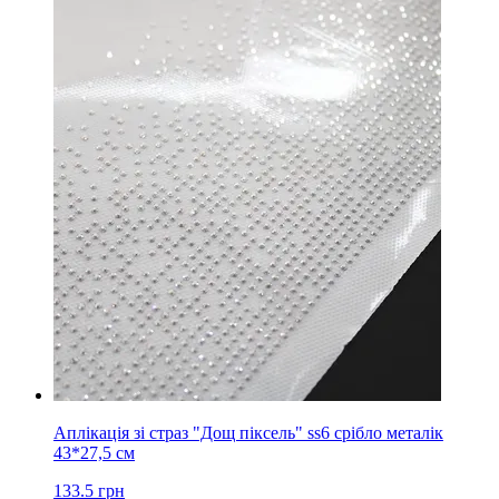
Аплікація зі страз "Дощ піксель" ss6 срібло металік
43*27,5 см
133.5
грн