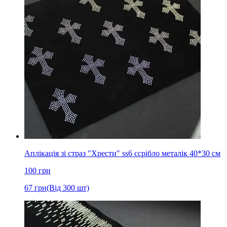
Аплікація зі страз "Хрести" ss6 cсрібло металік 40*30 см
100
грн
67
грн
(Від 300 шт)