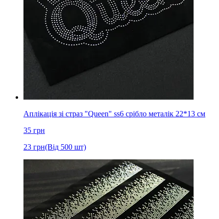
Аплікація зі страз "Queen" ss6 срібло металік 22*13 см
35
грн
23
грн
(Від 500 шт)