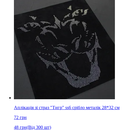
Аплікація зі страз "Тигр" ss6 срібло металік 28*32 см
72
грн
48
грн
(Від 300 шт)