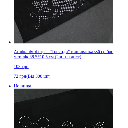
Аплікація зі страз "Троянди" вишиванка ss6 срібло
металік 38,5*10,5 см (2шт на лист)
108
грн
72
грн
(Від 300 шт)
Новинка