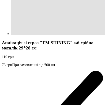
Аплікація зі страз "I'M SHINING" ss6 срібло
металік 29*28 см
110
грн
73
грн
При замовленні від 500 шт