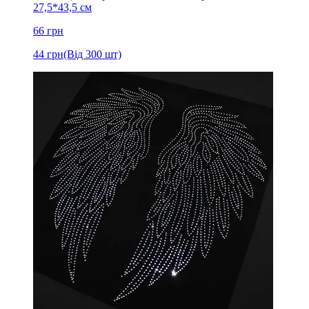
27,5*43,5 см
66
грн
44
грн
(Від 300 шт)