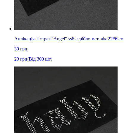
Аплікація зі страз "Angel" ss6 cсрібло металік 22*6 см
30
грн
20
грн
(Від 300 шт)