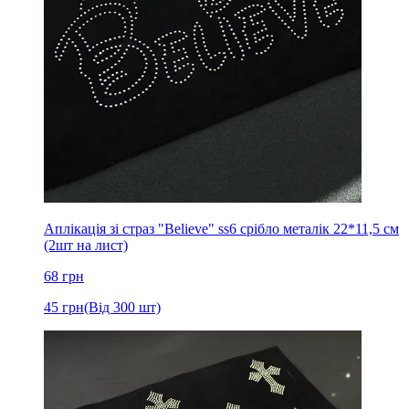
Аплікація зі страз "Believe" ss6 срібло металік 22*11,5 см
(2шт на лист)
68
грн
45
грн
(Від 300 шт)