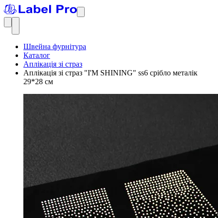
Швейна фурнітура
Каталог
Аплікація зі страз
Аплікація зі страз "I'M SHINING" ss6 срібло металік
29*28 см