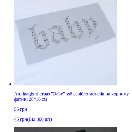
Аплікація зі страз "Baby" ss6 cсрібло металік на чорному
фатині 28*16 см
55
грн
45
грн
(Від 300 шт)