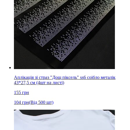
Аплікація зі страз "Дощ піксель" ss6 соібло металік
43*27,5 см (4шт на листі)
155
грн
104
грн
(Від 500 шт)