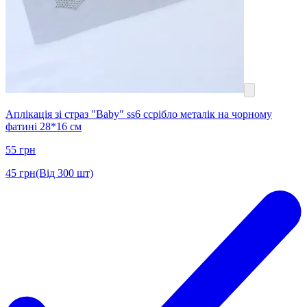
Аплікація зі страз "Baby" ss6 cсрібло металік на чорному
фатині 28*16 см
55
грн
45
грн
(Від 300 шт)