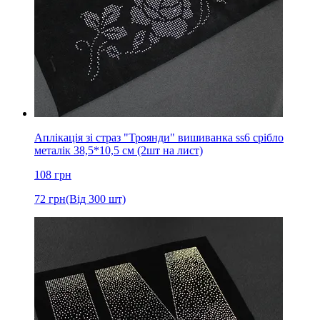
Аплікація зі страз "Троянди" вишиванка ss6 срібло
металік 38,5*10,5 см (2шт на лист)
108
грн
72
грн
(Від 300 шт)