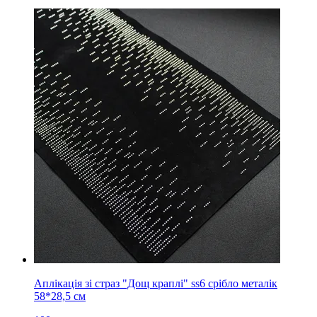
Аплікація зі страз "Дощ краплі" ss6 срібло металік
58*28,5 см