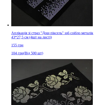
Аплікація зі страз "Дощ піксель" ss6 соібло металік
43*27,5 см (4шт на листі)
155
грн
104
грн
(Від 500 шт)