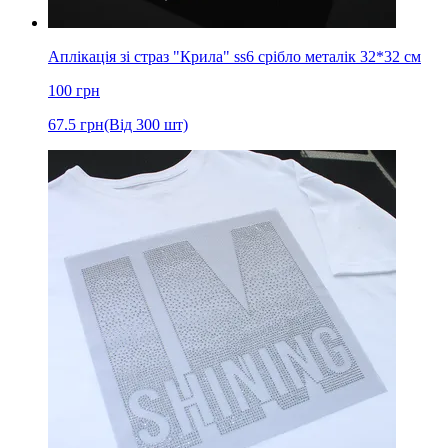
Аплікація зі страз "Крила" ss6 срібло металік 32*32 см
100
грн
67.5
грн
(Від 300 шт)