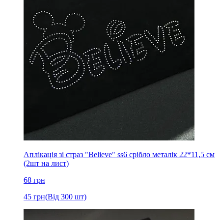
Аплікація зі страз "Believe" ss6 срібло металік 22*11,5 см
(2шт на лист)
68
грн
45
грн
(Від 300 шт)