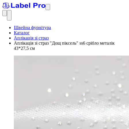
Швейна фурнітура
Каталог
Аплікація зі страз
Аплікація зі страз "Дощ піксель" ss6 срібло металік
43*27,5 см