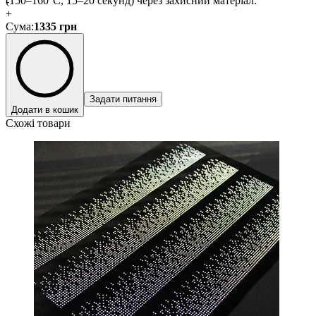
(150–160°C, 15–20 секунд) через захисний матеріал.
-
+
Сума
:
1335
грн
Задати питання
Додати в кошик
Схожі товари