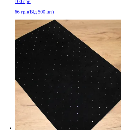
100
грн
66
грн
(Від 500 шт)