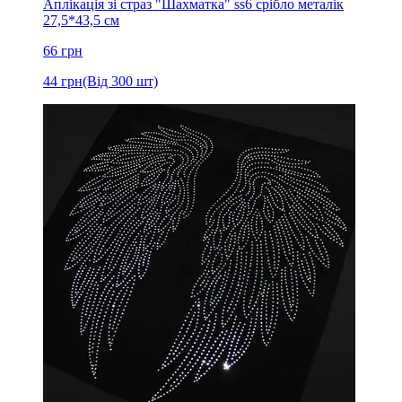
Аплікація зі страз "Шахматка" ss6 срібло металік
27,5*43,5 см
66
грн
44
грн
(Від 300 шт)