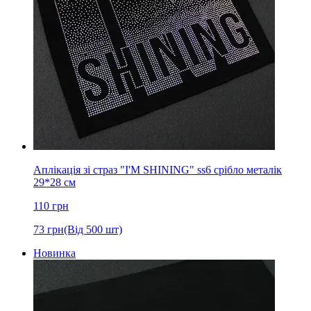
Аплікація зі страз "I'M SHINING" ss6 срібло металік
29*28 см
110
грн
73
грн
(Від 500 шт)
Новинка