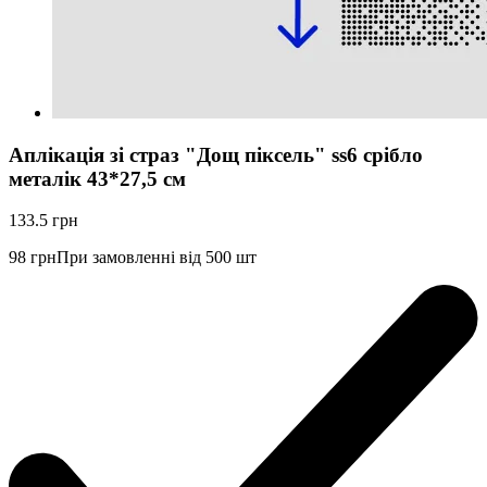
Аплікація зі страз "Дощ піксель" ss6 срібло
металік 43*27,5 см
133.5
грн
98
грн
При замовленні від 500 шт