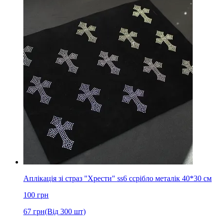
Аплікація зі страз "Хрести" ss6 cсрібло металік 40*30 см
100
грн
67
грн
(Від 300 шт)