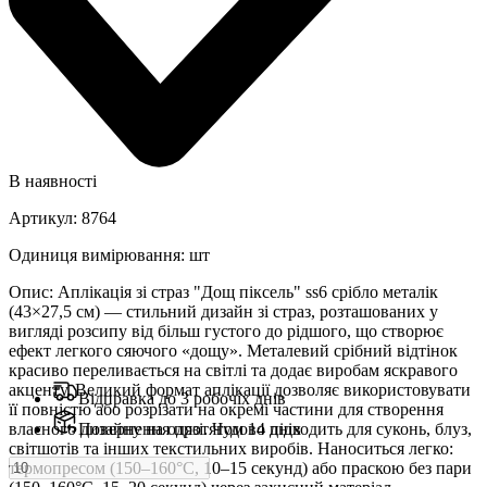
В наявності
Артикул
:
8764
Одиниця вимірювання
:
шт
Опис
:
Аплікація зі страз "Дощ піксель" ss6 срібло металік
(43×27,5 см) — стильний дизайн зі страз, розташованих у
вигляді розсипу від більш густого до рідшого, що створює
ефект легкого сяючого «дощу». Металевий срібний відтінок
красиво переливається на світлі та додає виробам яскравого
акценту. Великий формат аплікації дозволяє використовувати
Відправка до 3 робочіх днів
її повністю або розрізати на окремі частини для створення
власного дизайну на одязі. Чудово підходить для суконь, блуз,
Повернення протягом 14 днів
світшотів та інших текстильних виробів. Наноситься легко:
термопресом (150–160°C, 10–15 секунд) або праскою без пари