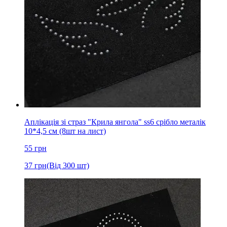
Аплікація зі страз "Крила янгола" ss6 срібло металік
10*4,5 см (8шт на лист)
55
грн
37
грн
(Від 300 шт)