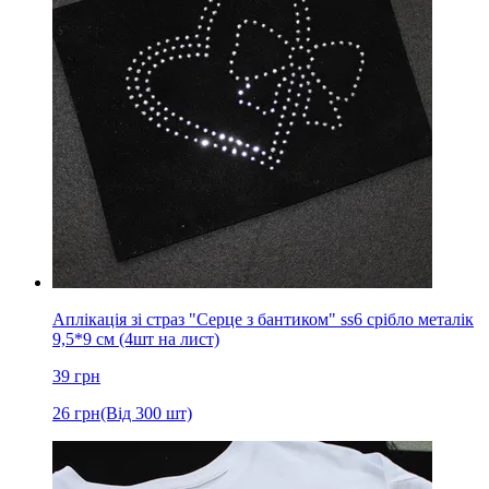
Аплікація зі страз "Серце з бантиком" ss6 срібло металік
9,5*9 см (4шт на лист)
39
грн
26
грн
(Від 300 шт)