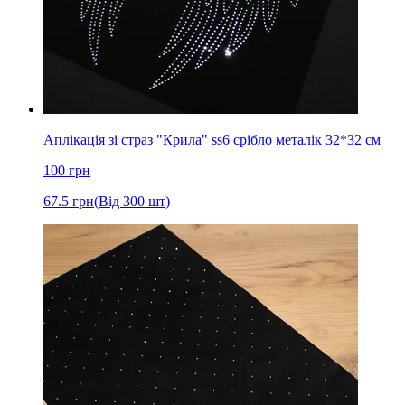
Аплікація зі страз "Крила" ss6 срібло металік 32*32 см
100
грн
67.5
грн
(Від 300 шт)