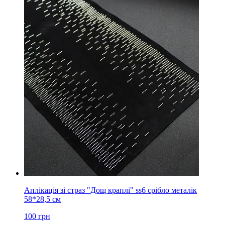
Аплікація зі страз "Дощ краплі" ss6 срібло металік
58*28,5 см
100
грн