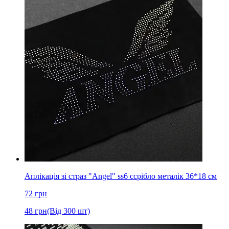
Аплікація зі страз "Angel" ss6 cсрібло металік 36*18 см
72
грн
48
грн
(Від 300 шт)