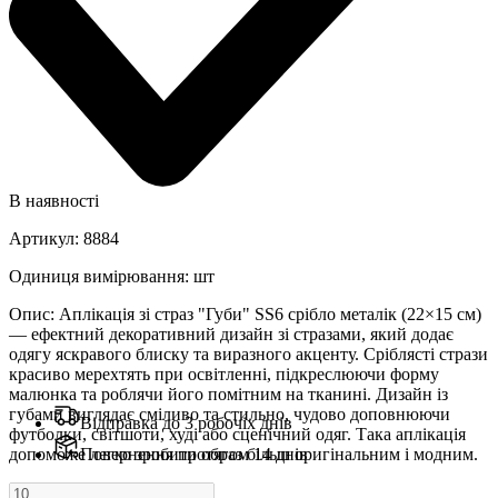
В наявності
Артикул
:
8884
Одиниця вимірювання
:
шт
Опис
:
Аплікація зі страз "Губи" SS6 срібло металік (22×15 см)
— ефектний декоративний дизайн зі стразами, який додає
одягу яскравого блиску та виразного акценту. Сріблясті стрази
красиво мерехтять при освітленні, підкреслюючи форму
малюнка та роблячи його помітним на тканині. Дизайн із
губами виглядає сміливо та стильно, чудово доповнюючи
Відправка до 3 робочіх днів
футболки, світшоти, худі або сценічний одяг. Така аплікація
допоможе легко зробити образ більш оригінальним і модним.
Повернення протягом 14 днів