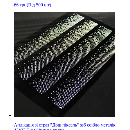
66
грн
(Від 500 шт)
Аплікація зі страз "Дощ піксель" ss6 соібло металік