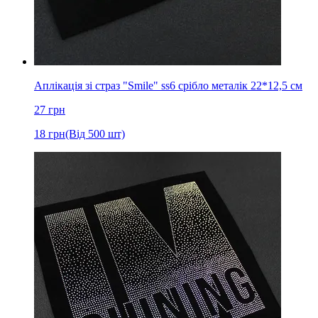
Аплікація зі страз "Smile" ss6 срібло металік 22*12,5 см
27
грн
18
грн
(Від 500 шт)