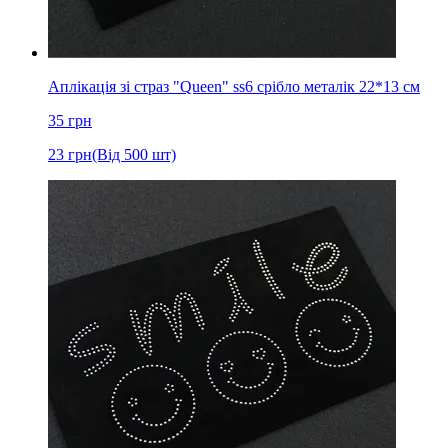
Аплікація зі страз "Queen" ss6 срібло металік 22*13 см
35
грн
23
грн
(Від 500 шт)