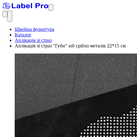
Швейна фурнітура
Каталог
Аплікація зі страз
Аплікація зі страз "Губи" ss6 срібло металік 22*15 см