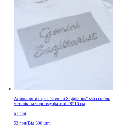
Аплікація зі страз "Gemini Saggitarius" ss6 cсрібло
металік на чорному фатині 28*16 см
67
грн
53
грн
(Від 300 шт)