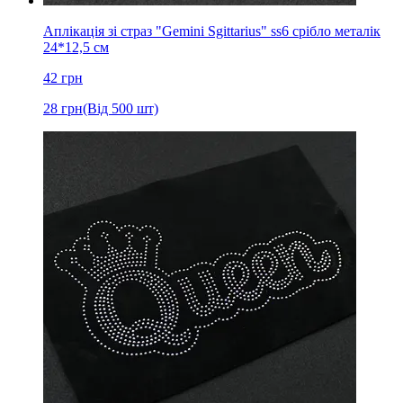
Аплікація зі страз "Gemini Sgittarius" ss6 срібло металік
24*12,5 см
42
грн
28
грн
(Від 500 шт)