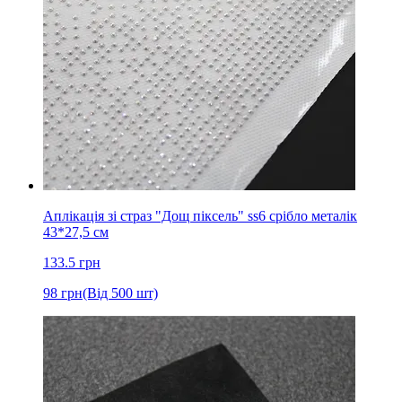
Аплікація зі страз "Дощ піксель" ss6 срібло металік
43*27,5 см
133.5
грн
98
грн
(Від 500 шт)