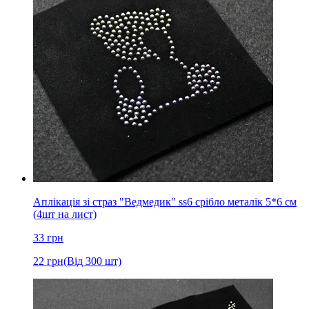
Аплікація зі страз "Ведмедик" ss6 срібло металік 5*6 см
(4шт на лист)
33
грн
22
грн
(Від 300 шт)