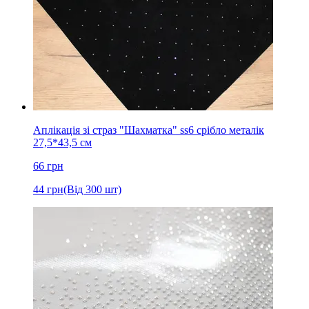
Аплікація зі страз "Шахматка" ss6 срібло металік
27,5*43,5 см
66
грн
44
грн
(Від 300 шт)