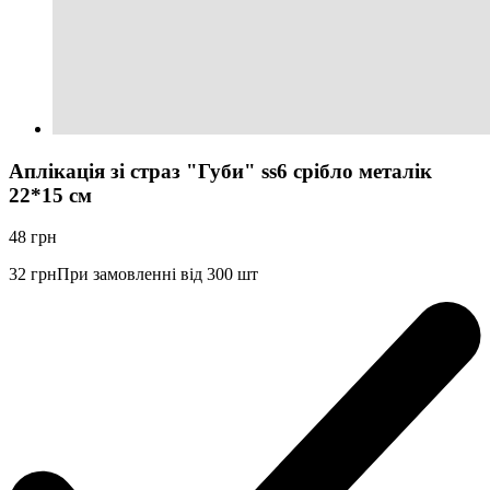
Аплікація зі страз "Губи" ss6 срібло металік
22*15 см
48
грн
32
грн
При замовленні від 300 шт