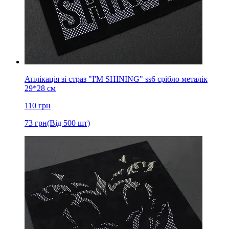
Аплікація зі страз "I'M SHINING" ss6 срібло металік
29*28 см
110
грн
73
грн
(Від 500 шт)