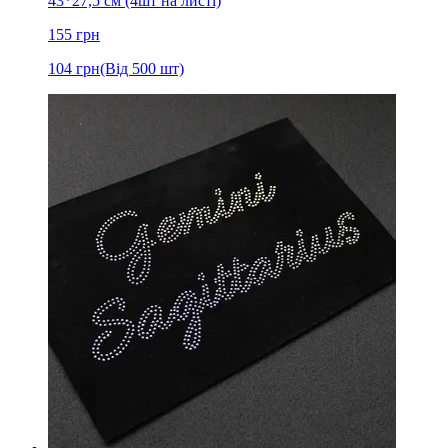
43*27,5 см (4шт на листі)
155
грн
104
грн
(Від 500 шт)