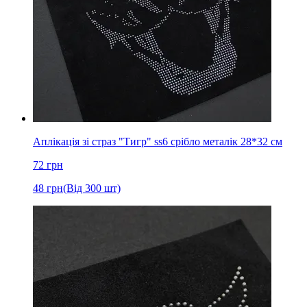
Аплікація зі страз "Тигр" ss6 срібло металік 28*32 см
72
грн
48
грн
(Від 300 шт)