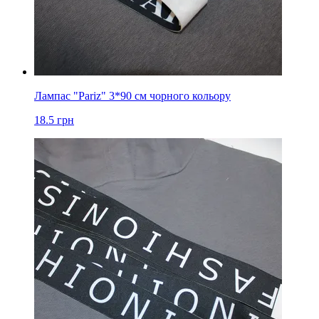
Лампас "Pariz" 3*90 см чорного кольору
18.5
грн