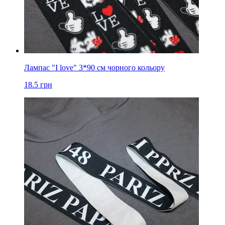
Лампас "I love" 3*90 см чорного кольору
18.5
грн