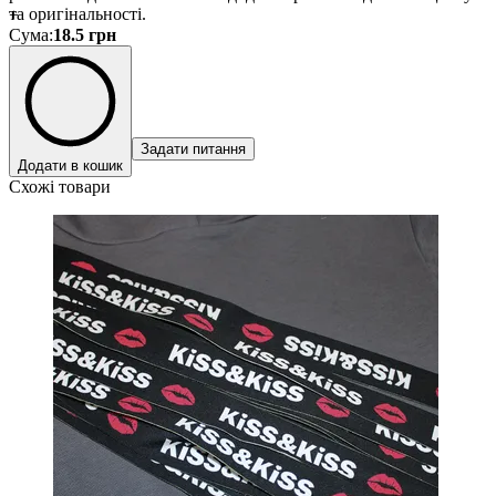
та оригінальності.
+
Сума
:
18.5
грн
Задати питання
Додати в кошик
Схожі товари