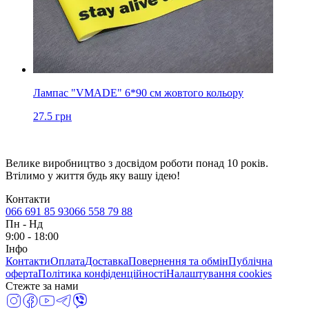
Лампас "VMADE" 6*90 см жовтого кольору
27.5
грн
Велике виробництво з досвідом роботи понад 10 років.
Втілимо у життя будь яку вашу ідею!
Контакти
066 691 85 93
066 558 79 88
Пн
-
Нд
9:00 - 18:00
Інфо
Контакти
Оплата
Доставка
Повернення та обмін
Публічна
оферта
Політика конфіденційності
Налаштування cookies
Стежте за нами