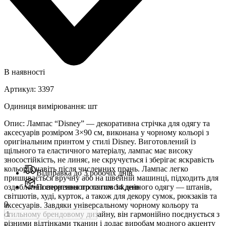
В наявності
Артикул
:
3397
Одиниця вимірювання
:
шт
Опис
:
Лампас “Disney” — декоративна стрічка для одягу та
аксесуарів розміром 3×90 см, виконана у чорному кольорі з
оригінальним принтом у стилі Disney. Виготовлений із
щільного та еластичного матеріалу, лампас має високу
зносостійкість, не линяє, не скручується і зберігає яскравість
кольорів навіть після численних прань. Лампас легко
Відправка до 3 робочіх днів
пришивається вручну або на швейній машинці, підходить для
оздоблення спортивного та повсякденного одягу — штанів,
Повернення протягом 14 днів
світшотів, худі, курток, а також для декору сумок, рюкзаків та
0
аксесуарів. Завдяки універсальному чорному кольору та
стильному брендовому дизайну, він гармонійно поєднується з
різними відтінками тканин і додає виробам модного акценту
-