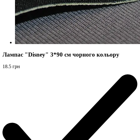
Лампас "Disney" 3*90 см чорного кольору
18.5
грн