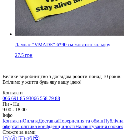
Лампас "VMADE" 6*90 см жовтого кольору
27.5
грн
Велике виробництво з досвідом роботи понад 10 років.
Втілимо у життя будь яку вашу ідею!
Контакти
066 691 85 93
066 558 79 88
Пн
-
Нд
9:00 - 18:00
Інфо
Контакти
Оплата
Доставка
Повернення та обмін
Публічна
оферта
Політика конфіденційності
Налаштування cookies
Стежте за нами