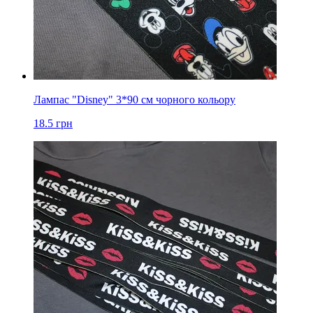
Лампас "Disney" 3*90 см чорного кольору
18.5
грн