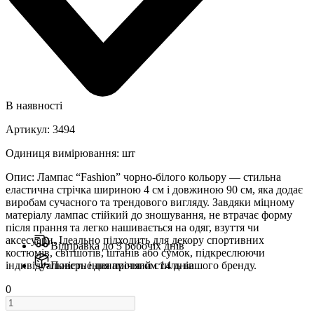
В наявності
Артикул
:
3494
Одиниця вимірювання
:
шт
Опис
:
Лампас “Fashion” чорно-білого кольору — стильна
еластична стрічка шириною 4 см і довжиною 90 см, яка додає
виробам сучасного та трендового вигляду. Завдяки міцному
матеріалу лампас стійкий до зношування, не втрачає форму
після прання та легко нашивається на одяг, взуття чи
аксесуари. Ідеально підходить для декору спортивних
Відправка до 3 робочіх днів
костюмів, світшотів, штанів або сумок, підкреслюючи
індивідуальність і динамічний стиль вашого бренду.
Повернення протягом 14 днів
0