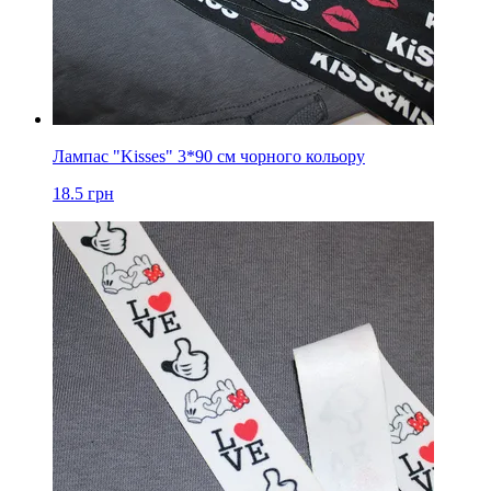
Лампас "Kisses" 3*90 см чорного кольору
18.5
грн