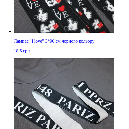
Лампас "I love" 3*90 см чорного кольору
18.5
грн