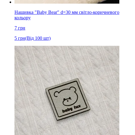
Нашивка "Baby Bear" d=30 мм світло-коричневого
кольору
7
грн
5
грн
(Від 100 шт)