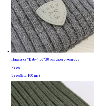
Нашивка "Baby" 30*30 мм сірого кольору
7
грн
5
грн
(Від 100 шт)