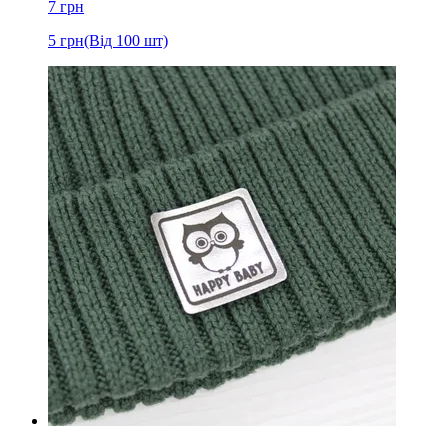
7
грн
5
грн
(Від 100 шт)