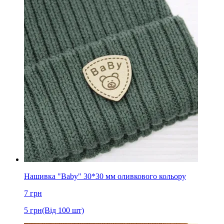
Нашивка "Baby" 30*30 мм оливкового кольору
7
грн
5
грн
(Від 100 шт)