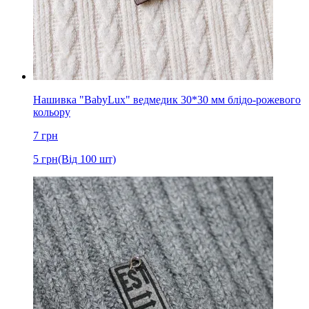
Нашивка "BabyLux" ведмедик 30*30 мм блідо-рожевого
кольору
7
грн
5
грн
(Від 100 шт)