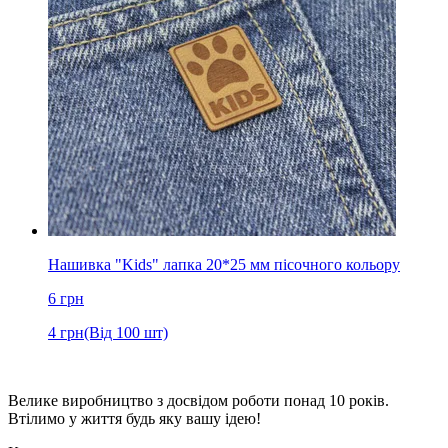
Нашивка "Kids" лапка 20*25 мм пісочного кольору
6
грн
4
грн
(Від 100 шт)
Велике виробництво з досвідом роботи понад 10 років.
Втілимо у життя будь яку вашу ідею!