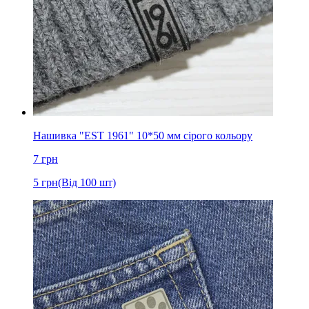
Нашивка "EST 1961" 10*50 мм сірого кольору
7
грн
5
грн
(Від 100 шт)