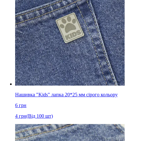
Нашивка "Kids" лапка 20*25 мм сірого кольору
6
грн
4
грн
(Від 100 шт)