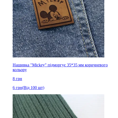
Нашивка "Mickey" підморгує 35*35 мм коричневого
кольору
8
грн
6
грн
(Від 100 шт)