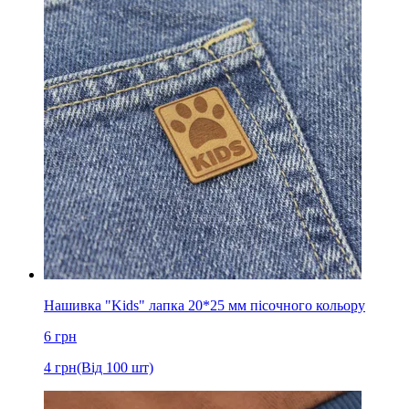
Нашивка "Kids" лапка 20*25 мм пісочного кольору
6
грн
4
грн
(Від 100 шт)