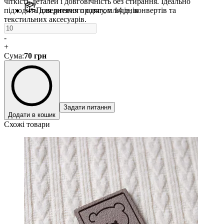
чіткість деталей і довговічність без стирання. Ідеально
підходить для дитячого одягу, пледів, конвертів та
Повернення протягом 14 днів
текстильних аксесуарів.
-
+
Сума
:
70
грн
Задати питання
Додати в кошик
Схожі товари