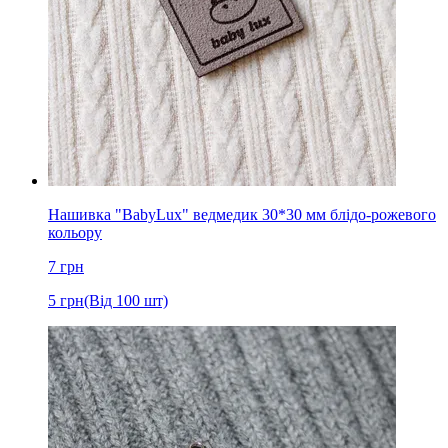
Нашивка "BabyLux" ведмедик 30*30 мм блідо-рожевого
кольору
7
грн
5
грн
(Від 100 шт)