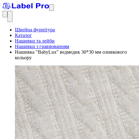
Швейна фурнітура
Каталог
Нашивки та лейби
Нашивки з гравіюванням
Нашивка "BabyLux" ведмедик 30*30 мм оливкового
кольору