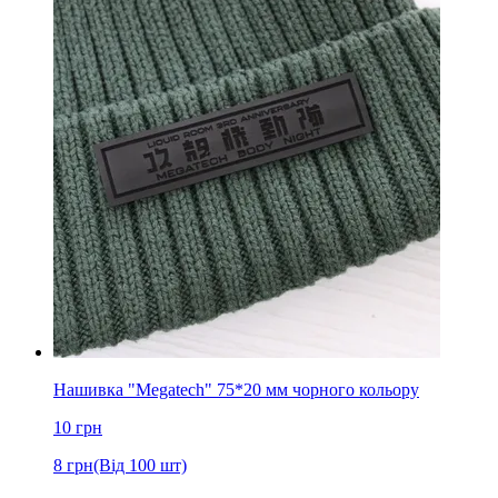
Нашивка "Megatech" 75*20 мм чорного кольору
10
грн
8
грн
(Від 100 шт)