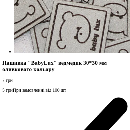
Нашивка "BabyLux" ведмедик 30*30 мм
оливкового кольору
7
грн
5
грн
При замовленні від 100 шт