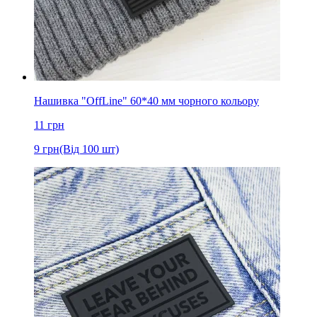
Нашивка "OffLine" 60*40 мм чорного кольору
11
грн
9
грн
(Від 100 шт)