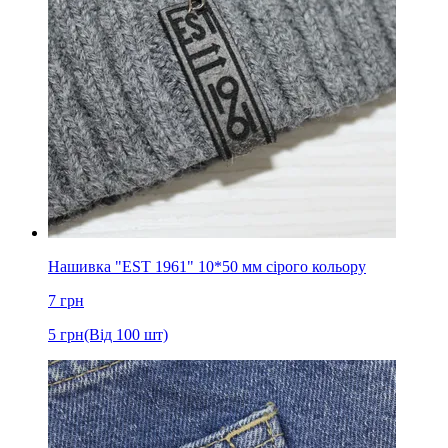
Нашивка "EST 1961" 10*50 мм сірого кольору
7
грн
5
грн
(Від 100 шт)