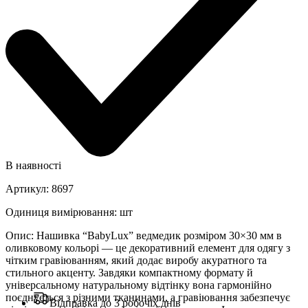
В наявності
Артикул
:
8697
Одиниця вимірювання
:
шт
Опис
:
Нашивка “BabyLux” ведмедик розміром 30×30 мм в
оливковому кольорі — це декоративний елемент для одягу з
чітким гравіюванням, який додає виробу акуратного та
стильного акценту. Завдяки компактному формату й
універсальному натуральному відтінку вона гармонійно
поєднується з різними тканинами, а гравіювання забезпечує
Відправка до 3 робочіх днів