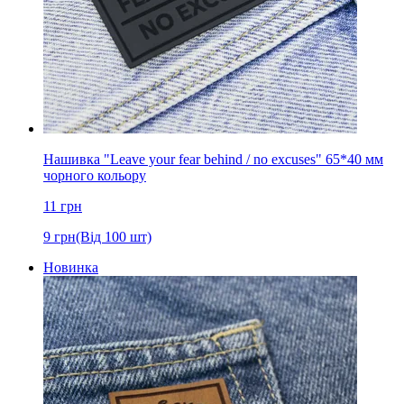
Нашивка "Leave your fear behind / no excuses" 65*40 мм
чорного кольору
11
грн
9
грн
(Від 100 шт)
Новинка