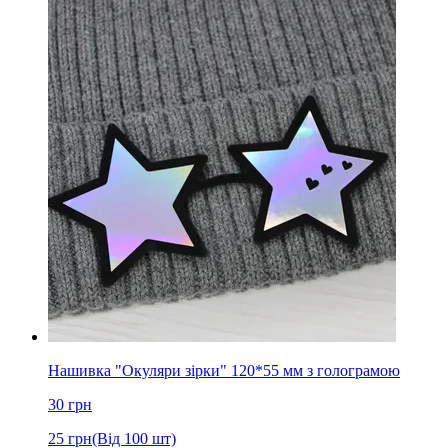
Нашивка "Окуляри зірки" 120*55 мм з голограмою
30
грн
25
грн
(Від 100 шт)