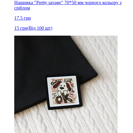
Нашивка "Pretty savage" 70*50 мм чорного кольору з
сріблом
17.5
грн
15
грн
(Від 100 шт)