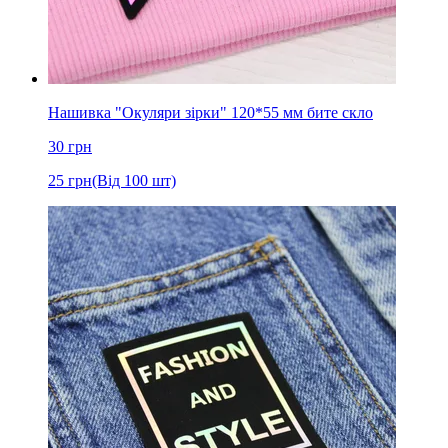
Нашивка "Окуляри зірки" 120*55 мм бите скло
30
грн
25
грн
(Від 100 шт)