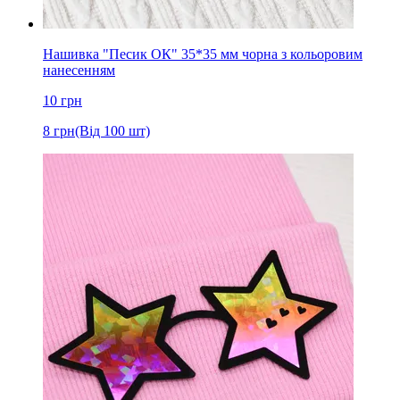
Нашивка "Песик ОК" 35*35 мм чорна з кольоровим
нанесенням
10
грн
8
грн
(Від 100 шт)