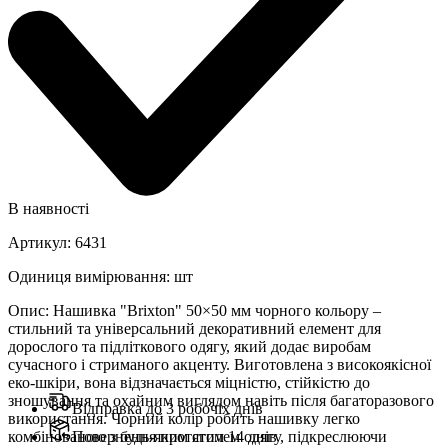
В наявності
Артикул
:
6431
Одиниця вимірювання
:
шт
Опис
:
Нашивка "Brixton" 50×50 мм чорного кольору –
стильний та універсальний декоративний елемент для
дорослого та підліткового одягу, який додає виробам
сучасного і стриманого акценту. Виготовлена з високоякісної
еко-шкіри, вона відзначається міцністю, стійкістю до
зношування та охайним виглядом навіть після багаторазового
Відправка до 3 робочіх днів
використання. Чорний колір робить нашивку легко
комбінованою з будь-яким стилем одягу, підкреслюючи
Повернення протягом 14 днів