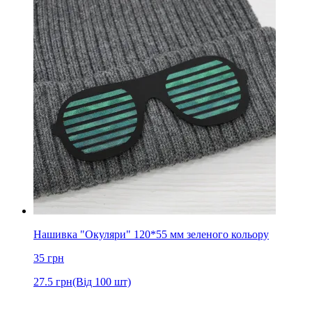
Нашивка "Окуляри" 120*55 мм зеленого кольору
35
грн
27.5
грн
(Від 100 шт)