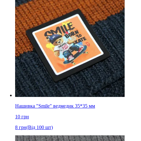
Нашивка "Smile" ведмедик 35*35 мм
10
грн
8
грн
(Від 100 шт)