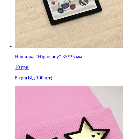
Нашивка "Hippo boy" 35*35 мм
10
грн
8
грн
(Від 100 шт)