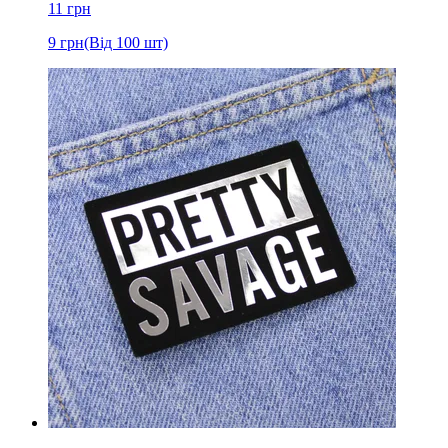
11
грн
9
грн
(Від 100 шт)