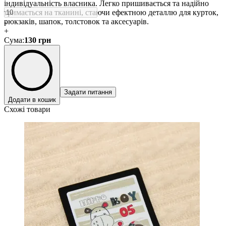
індивідуальність власника. Легко пришивається та надійно
тримається на тканині, стаючи ефектною деталлю для курток,
рюкзаків, шапок, толстовок та аксесуарів.
-
+
Сума
:
130
грн
Задати питання
Додати в кошик
Схожі товари