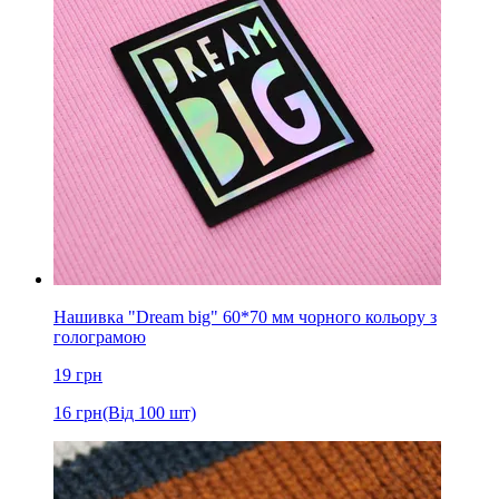
Нашивка "Dream big" 60*70 мм чорного кольору з
голограмою
19
грн
16
грн
(Від 100 шт)