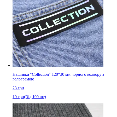
Нашивка "Collection" 120*30 мм чорного кольору з
голограмою
23
грн
19
грн
(Від 100 шт)