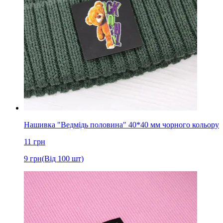
Нашивка "Ведмідь половина" 40*40 мм чорного кольору
11
грн
9
грн
(Від 100 шт)