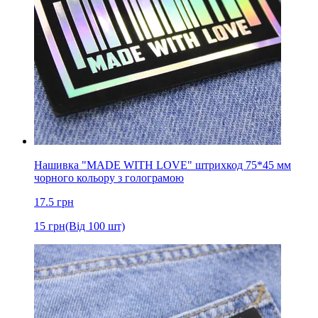
Нашивка "MADE WITH LOVE" штрихкод 75*45 мм
чорного кольору з голограмою
17.5
грн
15
грн
(Від 100 шт)