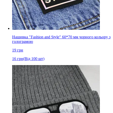
Нашивка "Fashion and Style" 60*70 мм чорного кольору з
голограмою
19
грн
16
грн
(Від 100 шт)