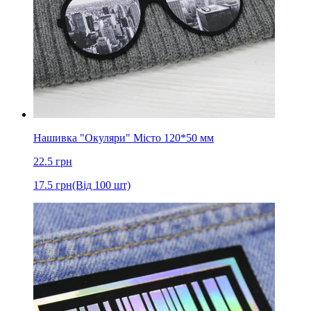
Нашивка "Окуляри" Місто 120*50 мм
22.5
грн
17.5
грн
(Від 100 шт)