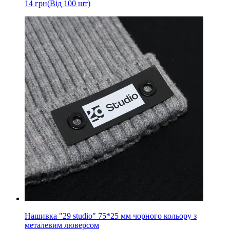
14
грн
(Від 100 шт)
Нашивка "29 studio" 75*25 мм чорного кольору з
металевим люверсом