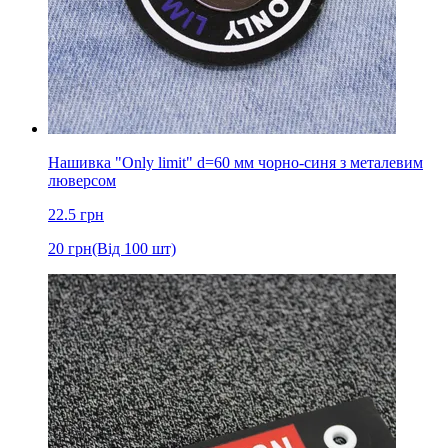
Нашивка "Only limit" d=60 мм чорно-синя з металевим
люверсом
22.5
грн
20
грн
(Від 100 шт)