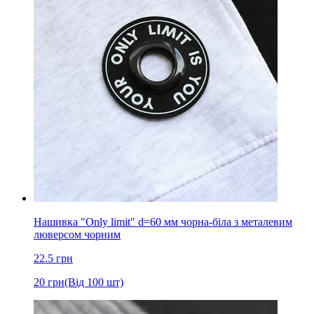
Нашивка "Only limit" d=60 мм чорна-біла з металевим
люверсом чорним
22.5
грн
20
грн
(Від 100 шт)