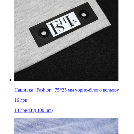
Нашивка "Fashion" 75*25 мм чорно-білого кольору
16
грн
14
грн
(Від 100 шт)