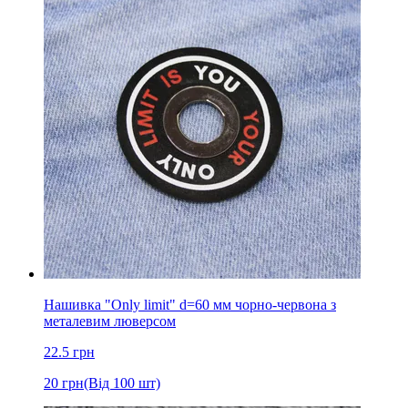
Нашивка "Only limit" d=60 мм чорно-червона з
металевим люверсом
22.5
грн
20
грн
(Від 100 шт)