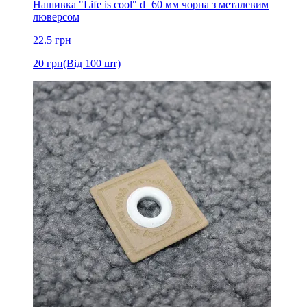
Нашивка "Life is cool" d=60 мм чорна з металевим
люверсом
22.5
грн
20
грн
(Від 100 шт)