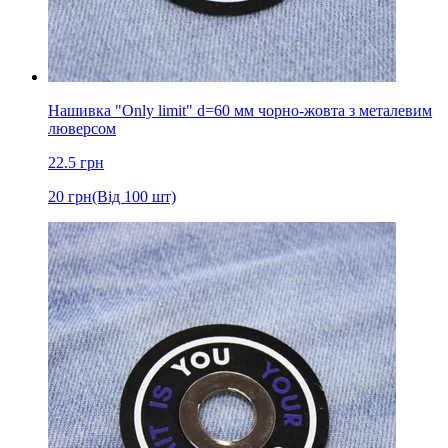
Нашивка "Only limit" d=60 мм чорно-жовта з металевим
люверсом
22.5
грн
20
грн
(Від 100 шт)