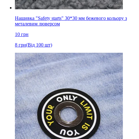
Нашивка "Safety starts" 30*30 мм бежевого кольору з
металевим люверсом
10
грн
8
грн
(Від 100 шт)