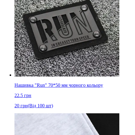
Нашивка "Run" 70*50 мм чорного кольору
22.5
грн
20
грн
(Від 100 шт)