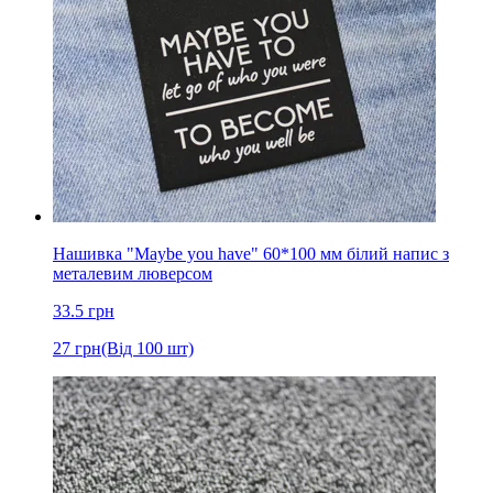
Нашивка "Maybe you have" 60*100 мм білий напис з
металевим люверсом
33.5
грн
27
грн
(Від 100 шт)