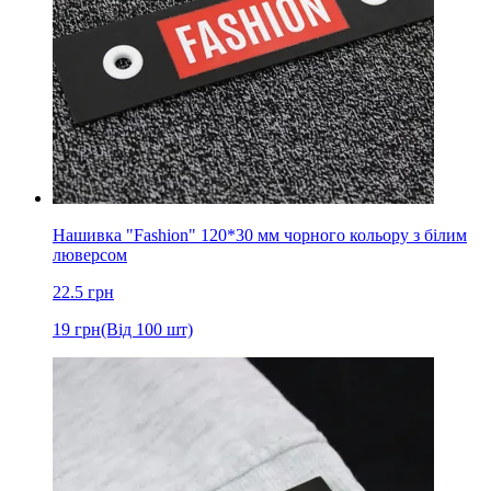
Нашивка "Fashion" 120*30 мм чорного кольору з білим
люверсом
22.5
грн
19
грн
(Від 100 шт)