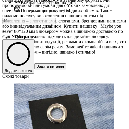
стиль або передати меседж у візуальному форматі. Ми
Відправка до 3 робочіх днів
пропонуємо вигідні умови для оптових замовлень: діє
спеціальна знижка при покупці великих обʼємів. Також
Повернення протягом 14 днів
надаємо послугу виготовлення нашивок оптом під
замовлення – з логотипами, слоганами, брендовими написами
або індивідуальним дизайном. Купити нашивку "Maybe you
-
have" 80*120 мм з люверсом можна з швидкою доставкою по
+
всій Україні. Ідеально підходить для дизайнерів одягу,
Сума
:
335
грн
виробників fashion-продукції, рекламних компаній та всіх, хто
хоче додати стилю своїм речам. Замовляйте якісні нашивки з
люверсами оптом – вигідно, швидко і стильно!
Задати питання
Додати в кошик
Схожі товари