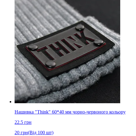
Нашивка "Think" 60*40 мм чорно-червоного кольору
22.5
грн
20
грн
(Від 100 шт)