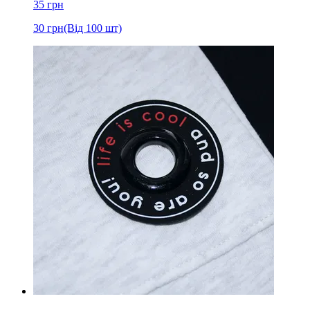
35
грн
30
грн
(Від 100 шт)