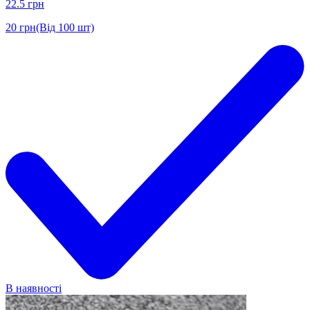
22.5
грн
20
грн
(Від 100 шт)
В наявності