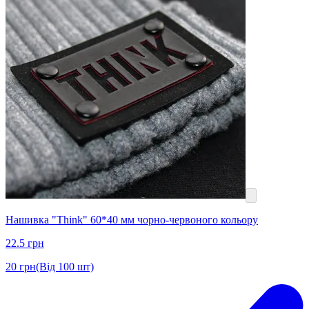
Нашивка "Think" 60*40 мм чорно-червоного кольору
22.5
грн
20
грн
(Від 100 шт)