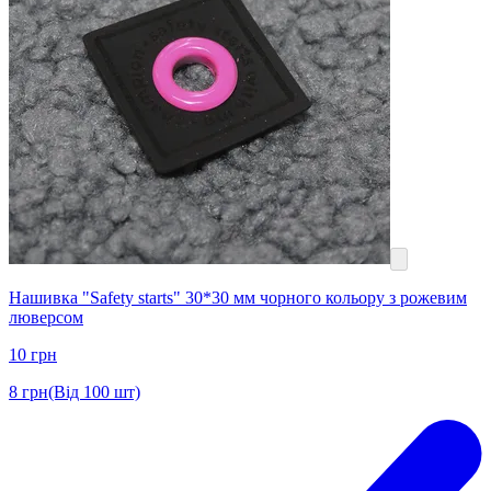
Нашивка "Safety starts" 30*30 мм чорного кольору з рожевим
люверсом
10
грн
8
грн
(Від 100 шт)