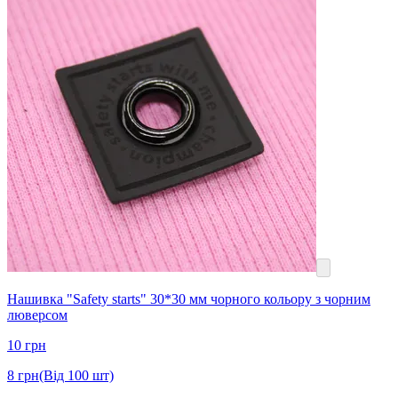
Нашивка "Safety starts" 30*30 мм чорного кольору з чорним
люверсом
10
грн
8
грн
(Від 100 шт)