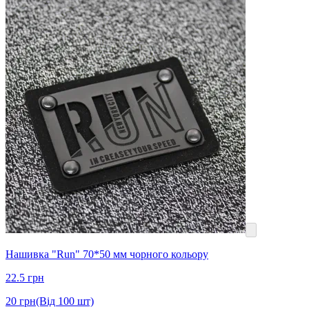
Нашивка "Run" 70*50 мм чорного кольору
22.5
грн
20
грн
(Від 100 шт)