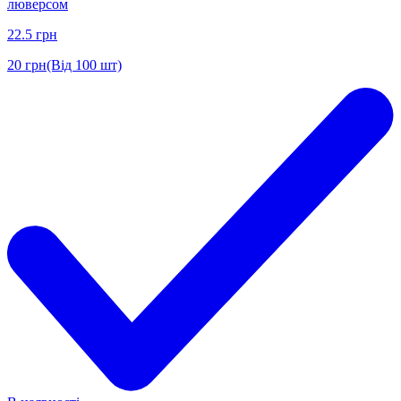
люверсом
22.5
грн
20
грн
(Від 100 шт)