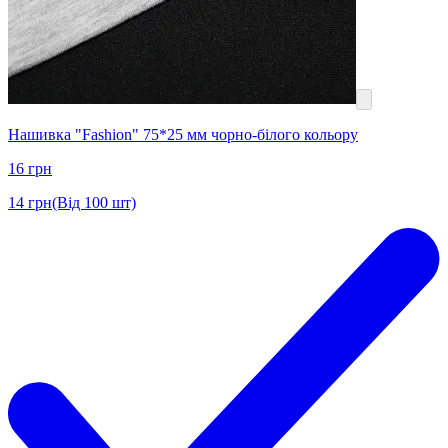
Нашивка "Fashion" 75*25 мм чорно-білого кольору
16
грн
14
грн
(Від 100 шт)