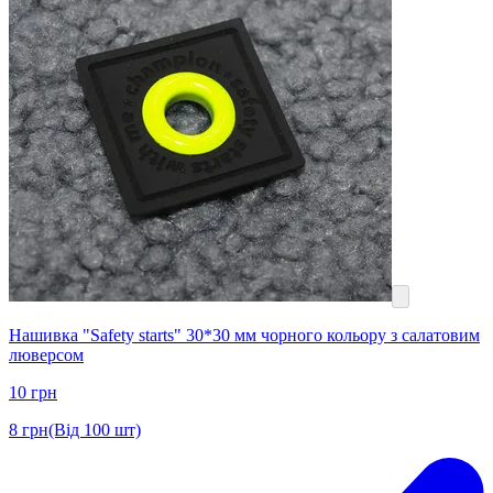
Нашивка "Safety starts" 30*30 мм чорного кольору з салатовим
люверсом
10
грн
8
грн
(Від 100 шт)