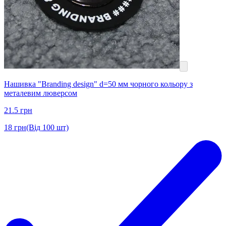
Нашивка "Branding design" d=50 мм чорного кольору з
металевим люверсом
21.5
грн
18
грн
(Від 100 шт)