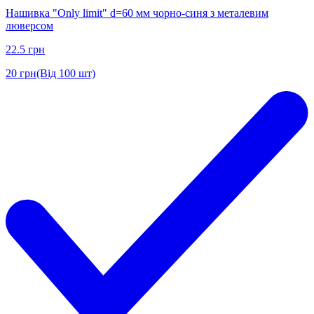
Нашивка "Only limit" d=60 мм чорно-синя з металевим
люверсом
22.5
грн
20
грн
(Від 100 шт)