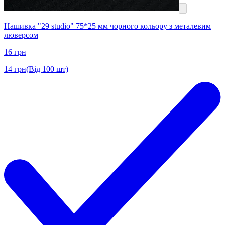
Нашивка "29 studio" 75*25 мм чорного кольору з металевим
люверсом
16
грн
14
грн
(Від 100 шт)