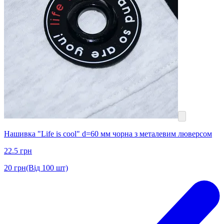
Нашивка "Life is cool" d=60 мм чорна з металевим люверсом
22.5
грн
20
грн
(Від 100 шт)