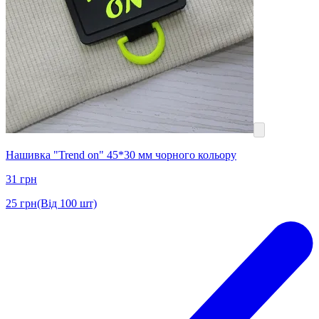
Нашивка "Trend on" 45*30 мм чорного кольору
31
грн
25
грн
(Від 100 шт)