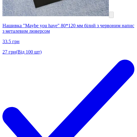
Нашивка "Maybe you have" 80*120 мм білий з червоним напис
з металевим люверсом
33.5
грн
27
грн
(Від 100 шт)