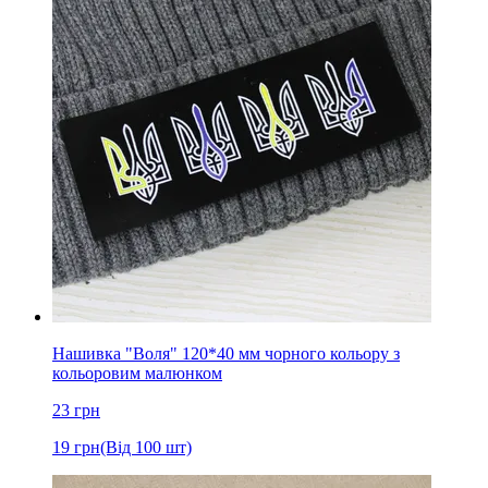
Нашивка "Воля" 120*40 мм чорного кольору з
кольоровим малюнком
23
грн
19
грн
(Від 100 шт)