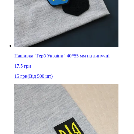
Нашивка "Герб України" 40*55 мм на липучці
17.5
грн
15
грн
(Від 500 шт)