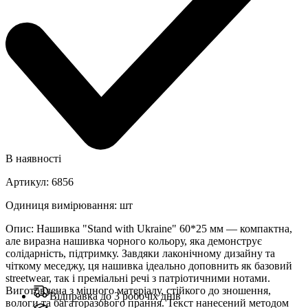
В наявності
Артикул
:
6856
Одиниця вимірювання
:
шт
Опис
:
Нашивка "Stand with Ukraine" 60*25 мм — компактна,
але виразна нашивка чорного кольору, яка демонструє
солідарність, підтримку. Завдяки лаконічному дизайну та
чіткому меседжу, ця нашивка ідеально доповнить як базовий
streetwear, так і преміальні речі з патріотичними нотами.
Виготовлена з міцного матеріалу, стійкого до зношення,
Відправка до 3 робочіх днів
вологи та багаторазового прання. Текст нанесений методом