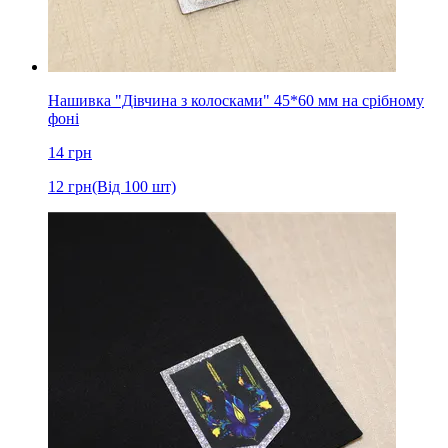
Нашивка "Дівчина з колосками" 45*60 мм на срібному
фоні
14
грн
12
грн
(Від 100 шт)