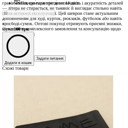
гравіювання, що гарантує довговічність і акуратність деталей
Повернення протягом 14 днів
— літера не стирається, не тьмяніє й виглядає стильно навіть
після активної експлуатації. Цей шеврон стане актуальним
доповненням для худі, курток, рюкзаків, футболок або навіть
-
кросбоді-сумок. Оптові покупці отримують приємні знижки,
+
можливість комплексного замовлення та консультацію щодо
Сума
:
100
грн
підбору дизайну.
Задати питання
Додати в кошик
Схожі товари