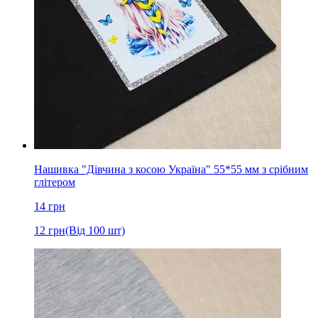
Нашивка "Дівчина з косою Україна" 55*55 мм з срібним
глітером
14
грн
12
грн
(Від 100 шт)