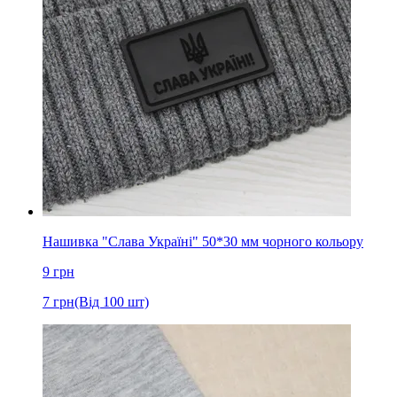
Нашивка "Слава Україні" 50*30 мм чорного кольору
9
грн
7
грн
(Від 100 шт)