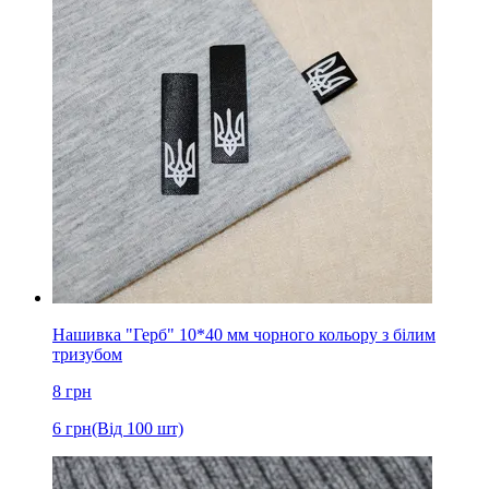
Нашивка "Герб" 10*40 мм чорного кольору з білим
тризубом
8
грн
6
грн
(Від 100 шт)