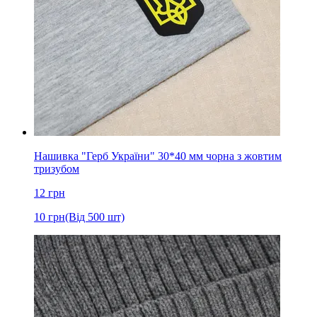
Нашивка "Герб України" 30*40 мм чорна з жовтим
тризубом
12
грн
10
грн
(Від 500 шт)