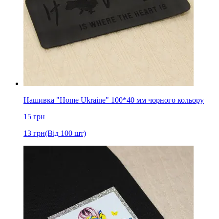
Нашивка "Home Ukraine" 100*40 мм чорного кольору
15
грн
13
грн
(Від 100 шт)