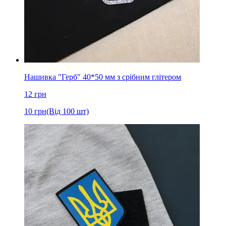
Нашивка "Герб" 40*50 мм з срібним глітером
12
грн
10
грн
(Від 100 шт)