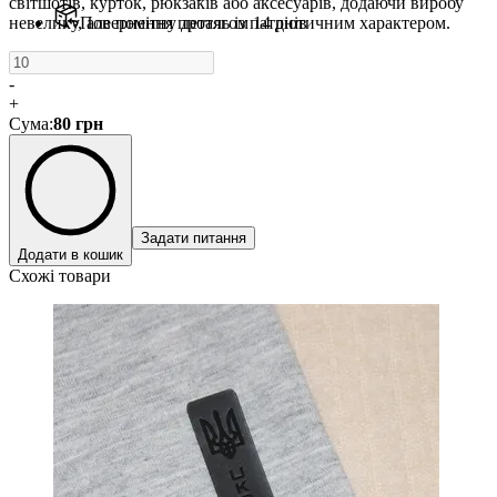
світшотів, курток, рюкзаків або аксесуарів, додаючи виробу
невелику, але помітну деталь із патріотичним характером.
Повернення протягом 14 днів
-
+
Сума
:
80
грн
Задати питання
Додати в кошик
Схожі товари