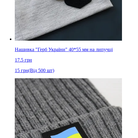
Нашивка "Герб України" 40*55 мм на липучці
17.5
грн
15
грн
(Від 500 шт)