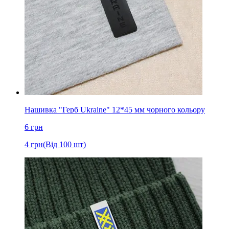
Нашивка "Герб Ukraine" 12*45 мм чорного кольору
6
грн
4
грн
(Від 100 шт)