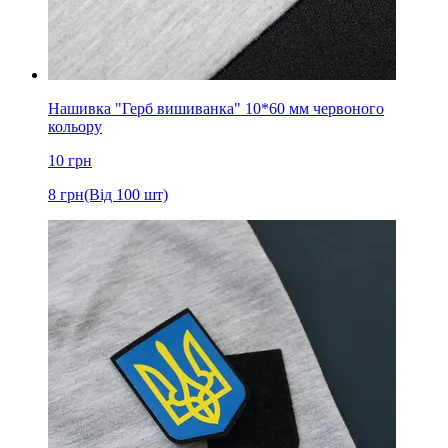
Нашивка "Герб вишиванка" 10*60 мм червоного
кольору
10
грн
8
грн
(Від 100 шт)