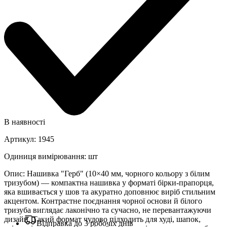
В наявності
Артикул
:
1945
Одиниця вимірювання
:
шт
Опис
:
Нашивка "Герб" (10×40 мм, чорного кольору з білим
тризубом) — компактна нашивка у форматі бірки-прапорця,
яка вшивається у шов та акуратно доповнює виріб стильним
акцентом. Контрастне поєднання чорної основи й білого
тризуба виглядає лаконічно та сучасно, не перевантажуючи
дизайн. Такий формат чудово підходить для худі, шапок,
Відправка до 3 робочіх днів