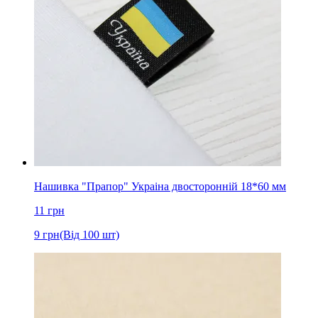
Нашивка "Прапор" Украіна двосторонній 18*60 мм
11
грн
9
грн
(Від 100 шт)