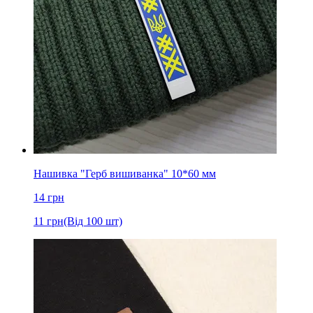
Нашивка "Герб вишиванка" 10*60 мм
14
грн
11
грн
(Від 100 шт)