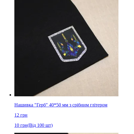
Нашивка "Герб" 40*50 мм з срібним глітером
12
грн
10
грн
(Від 100 шт)