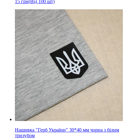
15
грн
(Від 100 шт)
Нашивка "Герб України" 30*40 мм чорна з білим
тризубом