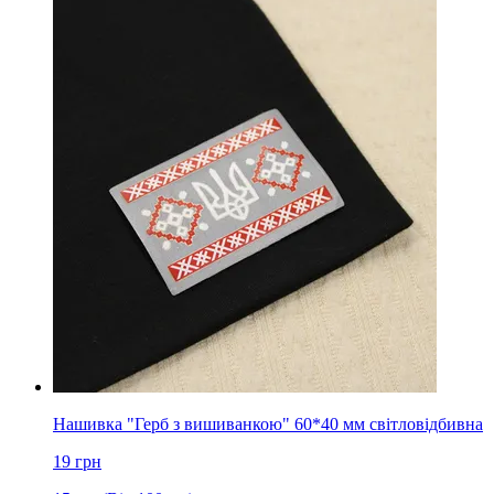
Нашивка "Герб з вишиванкою" 60*40 мм світловідбивна
19
грн