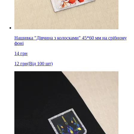
Нашивка "Дівчина з колосками" 45*60 мм на срібному
фоні
14
грн
12
грн
(Від 100 шт)