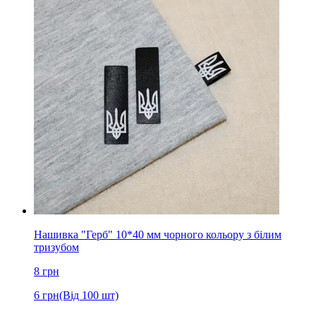
Нашивка "Герб" 10*40 мм чорного кольору з білим
тризубом
8
грн
6
грн
(Від 100 шт)