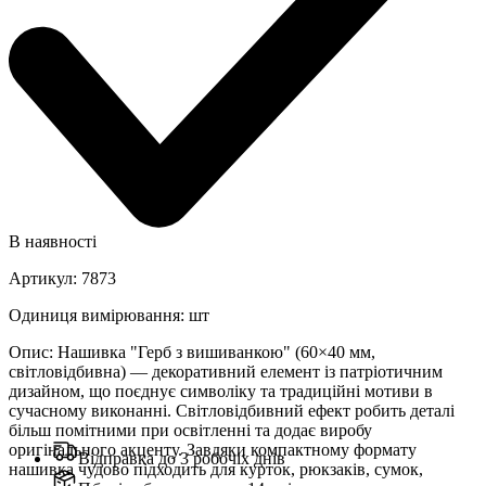
В наявності
Артикул
:
7873
Одиниця вимірювання
:
шт
Опис
:
Нашивка "Герб з вишиванкою" (60×40 мм,
світловідбивна) — декоративний елемент із патріотичним
дизайном, що поєднує символіку та традиційні мотиви в
сучасному виконанні. Світловідбивний ефект робить деталі
більш помітними при освітленні та додає виробу
оригінального акценту. Завдяки компактному формату
Відправка до 3 робочіх днів
нашивка чудово підходить для курток, рюкзаків, сумок,