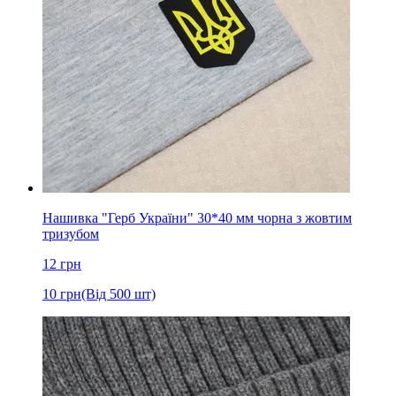
Нашивка "Герб України" 30*40 мм чорна з жовтим
тризубом
12
грн
10
грн
(Від 500 шт)