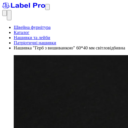
Швейна фурнітура
Каталог
Нашивки та лейби
Патріотичні нашивки
Нашивка "Герб з вишиванкою" 60*40 мм світловідбивна