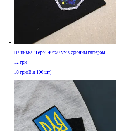
Нашивка "Герб" 40*50 мм з срібним глітером
12
грн
10
грн
(Від 100 шт)