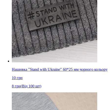
Нашивка "Stand with Ukraine" 60*25 мм чорного кольору
10
грн
8
грн
(Від 100 шт)