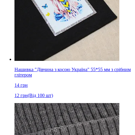
Нашивка "Дівчина з косою Україна" 55*55 мм з срібним
глітером
14
грн
12
грн
(Від 100 шт)