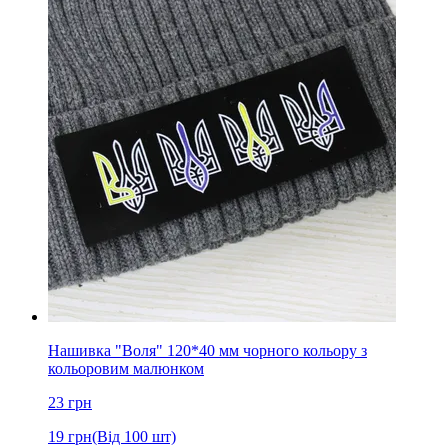
Нашивка "Воля" 120*40 мм чорного кольору з
кольоровим малюнком
23
грн
19
грн
(Від 100 шт)