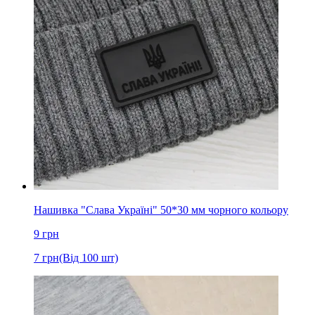
Нашивка "Слава Україні" 50*30 мм чорного кольору
9
грн
7
грн
(Від 100 шт)