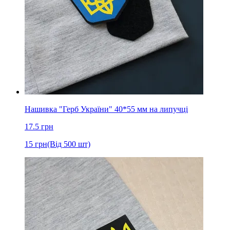
Нашивка "Герб України" 40*55 мм на липучці
17.5
грн
15
грн
(Від 500 шт)