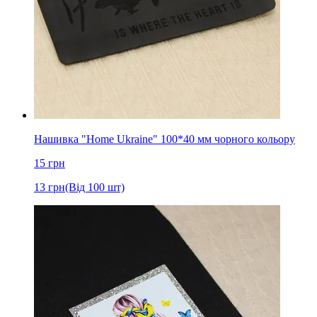
Нашивка "Home Ukraine" 100*40 мм чорного кольору
15
грн
13
грн
(Від 100 шт)