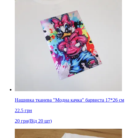
Нашивка тканева "Модна качка" барвиста 17*26 см
22.5
грн
20
грн
(Від 20 шт)