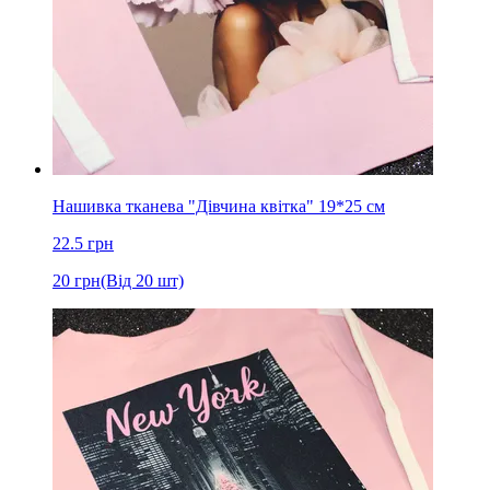
Нашивка тканева "Дівчина квітка" 19*25 см
22.5
грн
20
грн
(Від 20 шт)