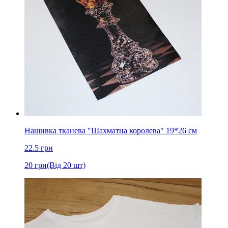
Нашивка тканева "Шахматна королева" 19*26 см
22.5
грн
20
грн
(Від 20 шт)