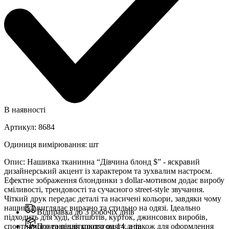
В наявності
Артикул
:
8684
Одиниця вимірювання
:
шт
Опис
:
Нашивка тканинна “Дівчина блонд $” - яскравий
дизайнерський акцент із характером та зухвалим настроєм.
Ефектне зображення блондинки з dollar-мотивом додає виробу
сміливості, трендовості та сучасного street-style звучання.
Чіткий друк передає деталі та насичені кольори, завдяки чому
нашивка виглядає виразно та стильно на одязі. Ідеально
Відправка до 3 робочіх днів
підходить для худі, світшотів, курток, джинсових виробів,
спортивного та підліткового одягу, а також для оформлення
Повернення протягом 14 днів