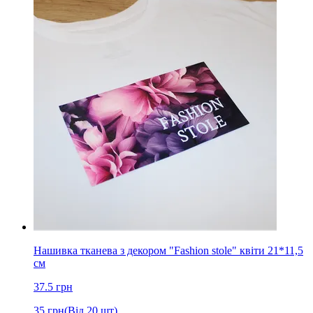
Нашивка тканева з декором "Fashion stole" квіти 21*11,5
см
37.5
грн
35
грн
(Від 20 шт)