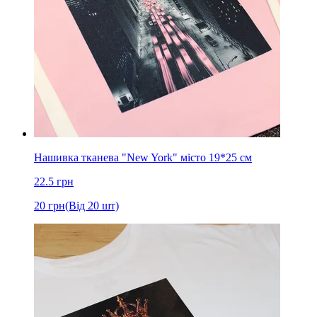
Нашивка тканева "New York" місто 19*25 см
22.5
грн
20
грн
(Від 20 шт)