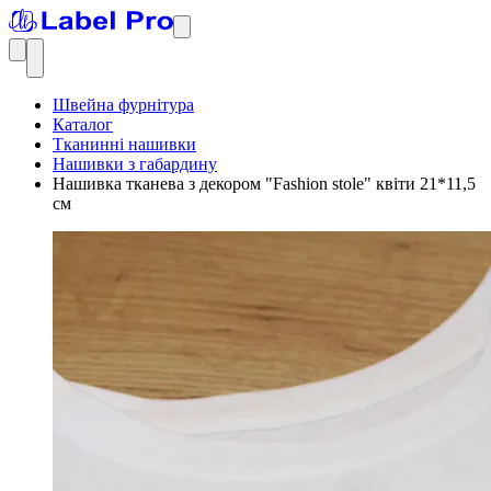
Швейна фурнітура
Каталог
Тканинні нашивки
Нашивки з габардину
Нашивка тканева з декором "Fashion stole" квіти 21*11,5
см