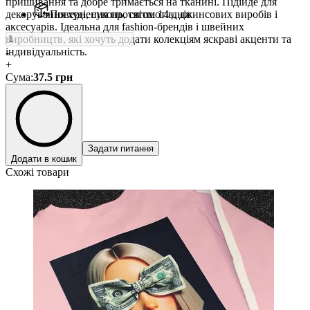
пришивання та добре тримається на тканині. Підійде для
декорування худі, суконь, світшотів, джинсових виробів і
Повернення протягом 14 днів
аксесуарів. Ідеальна для fashion-брендів і швейних
виробництв, які хочуть додати колекціям яскраві акценти та
індивідуальність.
-
+
Сума
:
37.5
грн
Задати питання
Додати в кошик
Схожі товари