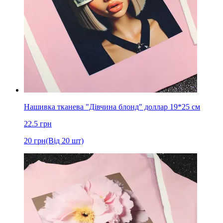
Нашивка тканева "Дівчина блонд" доллар 19*25 см
22.5
грн
20
грн
(Від 20 шт)