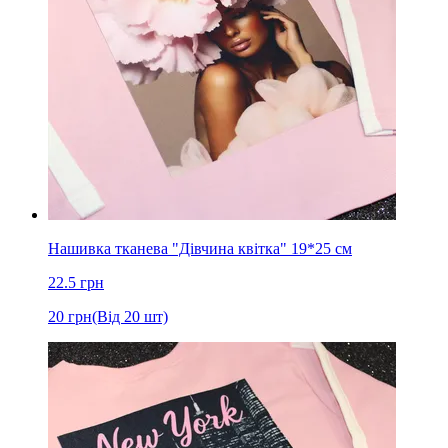
Нашивка тканева "Дівчина квітка" 19*25 см
22.5
грн
20
грн
(Від 20 шт)