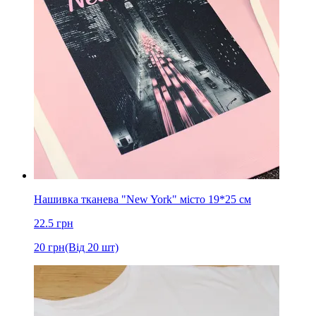
Нашивка тканева "New York" місто 19*25 см
22.5
грн
20
грн
(Від 20 шт)