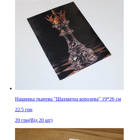
Нашивка тканева "Шахматна королева" 19*26 см
22.5
грн
20
грн
(Від 20 шт)