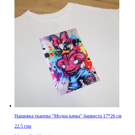
Нашивка тканева "Модна качка" барвиста 17*26 см
22.5
грн