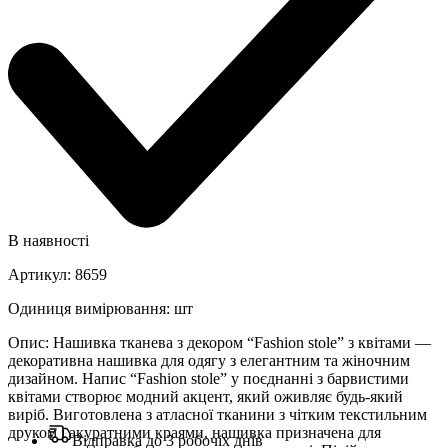
В наявності
Артикул
:
8659
Одиниця вимірювання
:
шт
Опис
:
Нашивка тканева з декором “Fashion stole” з квітами —
декоративна нашивка для одягу з елегантним та жіночним
дизайном. Напис “Fashion stole” у поєднанні з барвистими
квітами створює модний акцент, який оживляє будь-який
виріб. Виготовлена з атласної тканини з чітким текстильним
друком і акуратними краями, нашивка призначена для
Відправка до 3 робочіх днів