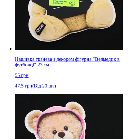
Нашивка тканева з декором фігурна "Ведмедик в
футболці" 23 см
55
грн
47.5
грн
(Від 20 шт)