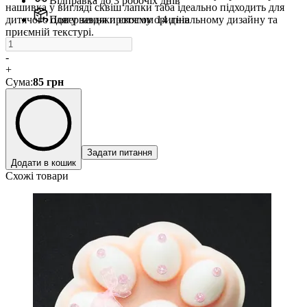
Відправка до 3 робочіх днів
нашивка у вигляді сквіш лапки таба ідеально підходить для
дитячого одягу завдяки своєму оригінальному дизайну та
Повернення протягом 14 днів
приємній текстурі.
-
+
Сума
:
85
грн
Задати питання
Додати в кошик
Схожі товари