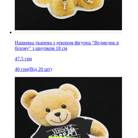
Нашивка тканева з декором фігурна "Ведмедик в
білому" з шнурком 18 см
47.5
грн
40
грн
(Від 20 шт)