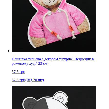
Нашивка тканева з декором фігурна "Ведмедик в
рожевому худі" 23 см
57.5
грн
52.5
грн
(Від 20 шт)