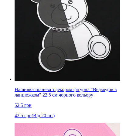
Нашивка тканева з декором фігурна "Ведмедик з
ланцюжком" 22,5 см чорного кольору
52.5
грн
42.5
грн
(Від 20 шт)