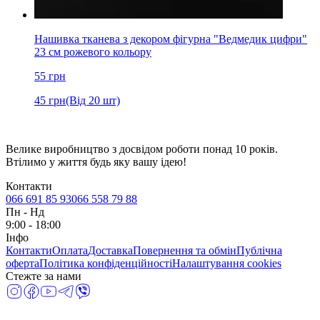
Нашивка тканева з декором фігурна "Ведмедик цифри"
23 см рожевого кольору
55
грн
45
грн
(Від 20 шт)
Велике виробництво з досвідом роботи понад 10 років.
Втілимо у життя будь яку вашу ідею!
Контакти
066 691 85 93
066 558 79 88
Пн
-
Нд
9:00 - 18:00
Інфо
Контакти
Оплата
Доставка
Повернення та обмін
Публічна
оферта
Політика конфіденційності
Налаштування cookies
Стежте за нами