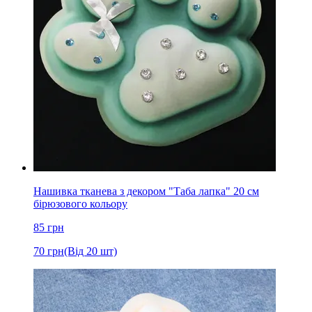
Нашивка тканева з декором "Таба лапка" 20 см
бірюзового кольору
85
грн
70
грн
(Від 20 шт)