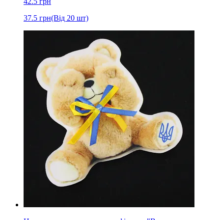
42.5
грн
37.5
грн
(Від 20 шт)