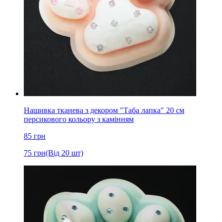
Нашивка тканева з декором "Таба лапка" 20 см
персикового кольору з камінням
85
грн
75
грн
(Від 20 шт)