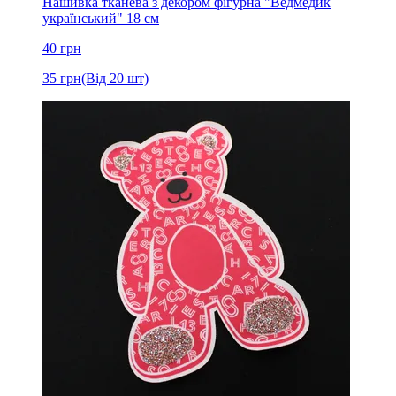
Нашивка тканева з декором фігурна "Ведмедик
український" 18 см
40
грн
35
грн
(Від 20 шт)