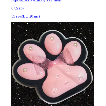
персикового кольору з квітами
67.5
грн
55
грн
(Від 20 шт)