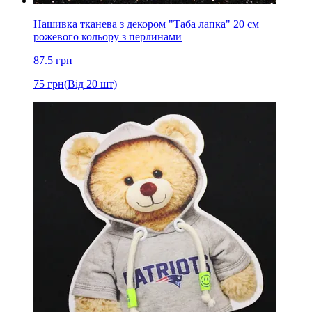
Нашивка тканева з декором "Таба лапка" 20 см
рожевого кольору з перлинами
87.5
грн
75
грн
(Від 20 шт)