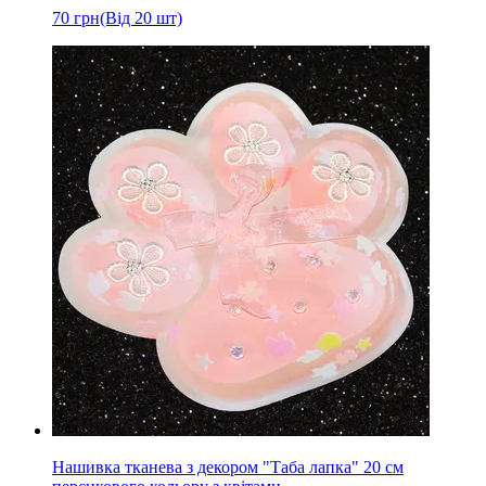
70
грн
(Від 20 шт)
Нашивка тканева з декором "Таба лапка" 20 см