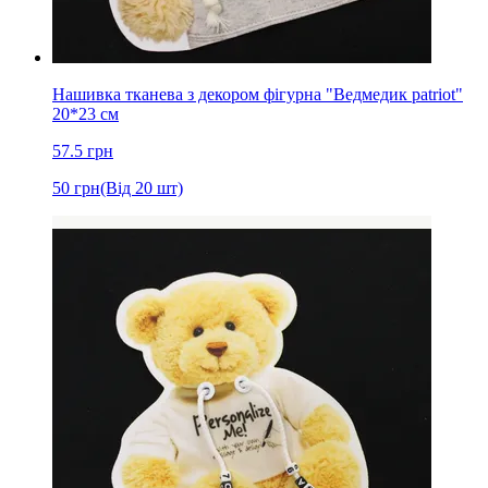
Нашивка тканева з декором фігурна "Ведмедик patriot"
20*23 см
57.5
грн
50
грн
(Від 20 шт)