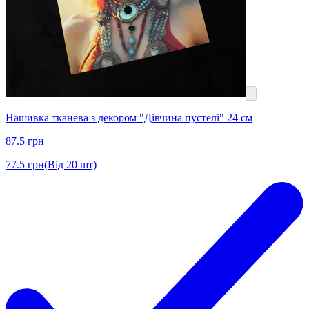
Нашивка тканева з декором "Дівчина пустелі" 24 см
87.5
грн
77.5
грн
(Від 20 шт)