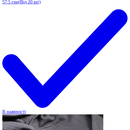
57.5
грн
(Від 20 шт)
В наявності