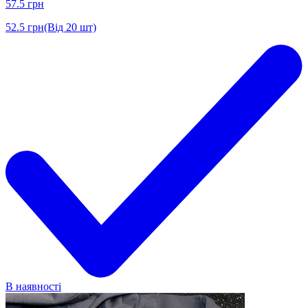
57.5
грн
52.5
грн
(Від 20 шт)
В наявності