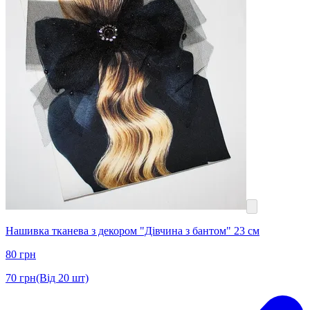
Нашивка тканева з декором "Дівчина з бантом" 23 см
80
грн
70
грн
(Від 20 шт)