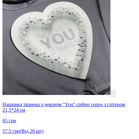
Нашивка тканева з декором "You" срібне серце з глітером
21,5*24 см
65
грн
57.5
грн
(Від 20 шт)