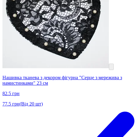
Нашивка тканева з декором фігурна "Серце з мережива з
намистинками" 23 см
82.5
грн
77.5
грн
(Від 20 шт)