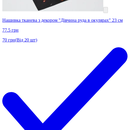
Нашивка тканева з декором "Дівчина руда в окулярах" 23 см
77.5
грн
70
грн
(Від 20 шт)