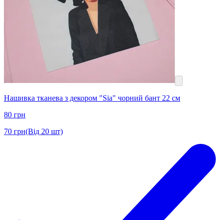
Нашивка тканева з декором "Sia" чорний бант 22 см
80
грн
70
грн
(Від 20 шт)