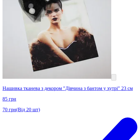
Нашивка тканева з декором "Дівчина з бантом у хутрі" 23 см
85
грн
70
грн
(Від 20 шт)