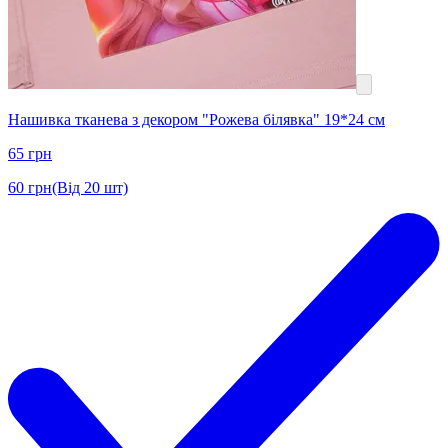
Нашивка тканева з декором "Рожева білявка" 19*24 см
65
грн
60
грн
(Від 20 шт)