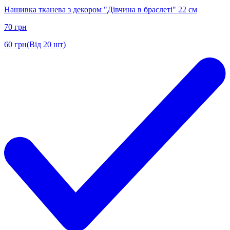
Нашивка тканева з декором "Дівчина в браслеті" 22 см
70
грн
60
грн
(Від 20 шт)