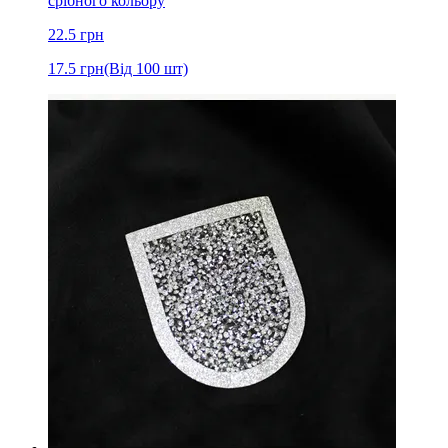
срібного кольору
22.5
грн
17.5
грн
(Від 100 шт)