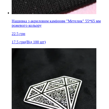
Нашивка з акриловим камінням "Метелик" 55*65 мм
рожевого кольору
22.5
грн
17.5
грн
(Від 100 шт)