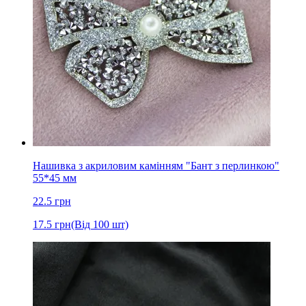
Нашивка з акриловим камінням "Бант з перлинкою"
55*45 мм
22.5
грн
17.5
грн
(Від 100 шт)