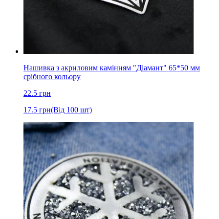
Нашивка з акриловим камінням "Діамант" 65*50 мм
срібного кольору
22.5
грн
17.5
грн
(Від 100 шт)