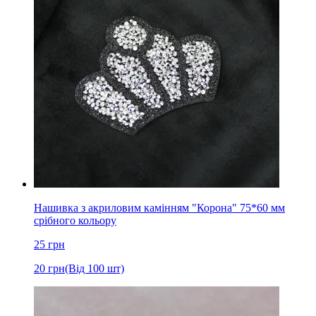
Нашивка з акриловим камінням "Корона" 75*60 мм
срібного кольору
25
грн
20
грн
(Від 100 шт)