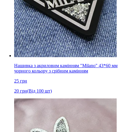
Нашивка з акриловим камінням "Milano" 43*60 мм
чорного кольору з срібним камінням
25
грн
20
грн
(Від 100 шт)