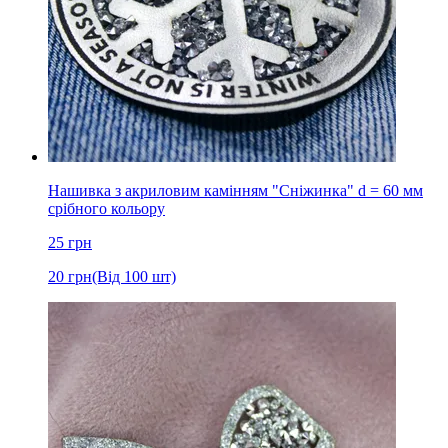
Нашивка з акриловим камінням "Сніжинка" d = 60 мм
срібного кольору
25
грн
20
грн
(Від 100 шт)