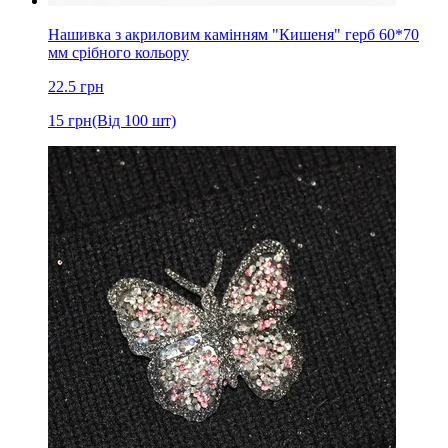
Нашивка з акриловим камінням "Кишеня" герб 60*70
мм срібного кольору
22.5
грн
15
грн
(Від 100 шт)