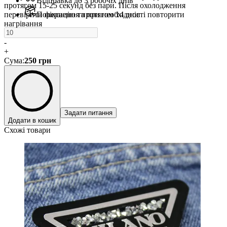
Відправка до 3 робочіх днів
протягом 15-25 секунд без пари. Після охолодження
перевірити фіксацію та при необхідності повторити
Повернення протягом 14 днів
нагрівання
-
+
Сума
:
250
грн
Задати питання
Додати в кошик
Схожі товари