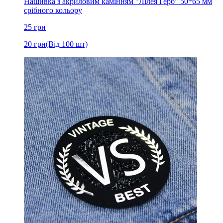
Нашивка з акриловим камінням "Лілея Герб" 50*65 мм
срібного кольору
25
грн
20
грн
(Від 100 шт)