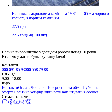
Нашивка з акриловим камінням "VS" d = 65 мм чорного
кольору з чорним камінням
27.5
грн
22.5
грн
(Від 100 шт)
Велике виробництво з досвідом роботи понад 10 років.
Втілимо у життя будь яку вашу ідею!
Контакти
066 691 85 93
066 558 79 88
Пн
-
Нд
9:00 - 18:00
Інфо
Контакти
Оплата
Доставка
Повернення та обмін
Публічна
оферта
Політика конфіденційності
Налаштування cookies
Стежте за нами