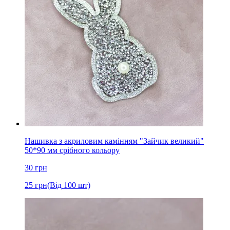
Нашивка з акриловим камінням "Зайчик великий"
50*90 мм срібного кольору
30
грн
25
грн
(Від 100 шт)