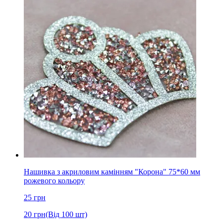
Нашивка з акриловим камінням "Корона" 75*60 мм
рожевого кольору
25
грн
20
грн
(Від 100 шт)