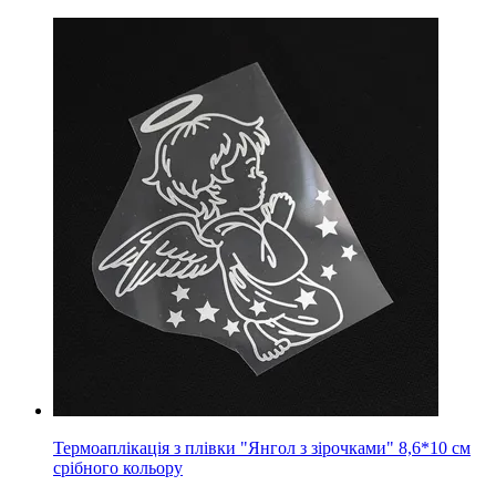
Термоаплікація з плівки "Янгол з зірочками" 8,6*10 см
срібного кольору