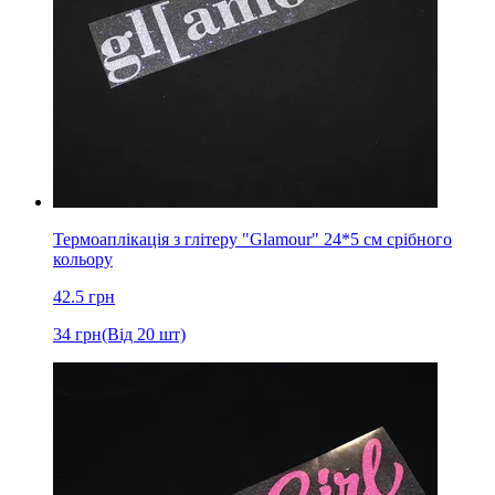
Термоаплікація з глітеру "Glamour" 24*5 см срібного
кольору
42.5
грн
34
грн
(Від 20 шт)