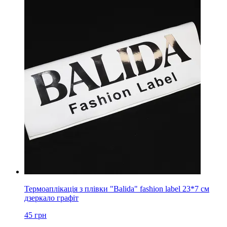
Термоаплікація з плівки "Balida" fashion label 23*7 см
дзеркало графіт
45
грн