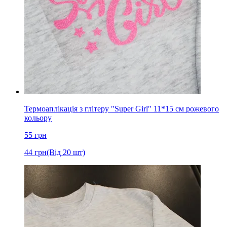
Термоаплікація з глітеру "Super Girl" 11*15 см рожевого
кольору
55
грн
44
грн
(Від 20 шт)