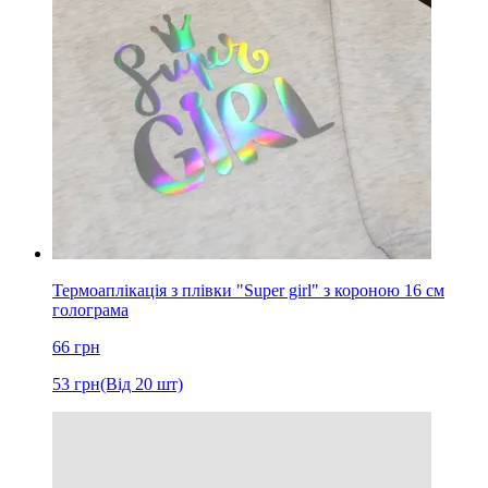
Термоаплікація з плівки "Super girl" з короною 16 см
голограма
66
грн
53
грн
(Від 20 шт)