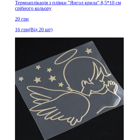
Термоаплікація з плівки "Янгол крила" 8,5*10 см
срібного кольору
20
грн
16
грн
(Від 20 шт)