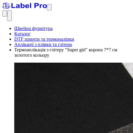
Швейна фурнітура
Каталог
DTF принти та термоналіпки
Аплікації з плівки та глітера
Термоаплікація з глітеру "Super girl" корона 7*7 см
золотого кольору