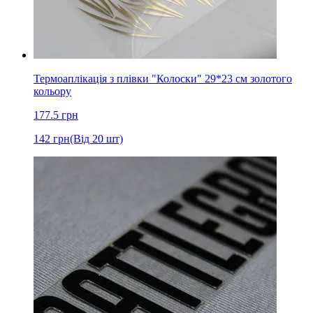
Термоаплікація з плівки "Колоски" 29*23 см золотого
кольору
177.5
грн
142
грн
(Від 20 шт)