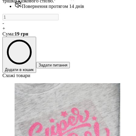
трішки казкового стилю.
Повернення протягом 14 днів
-
+
Сума
:
19
грн
Задати питання
Додати в кошик
Схожі товари