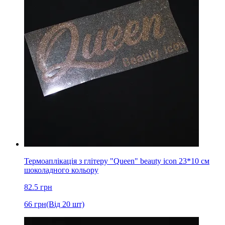
Термоаплікація з глітеру "Queen" beauty icon 23*10 см
шоколадного кольору
82.5
грн
66
грн
(Від 20 шт)