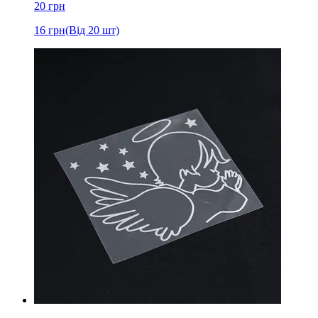
20
грн
16
грн
(Від 20 шт)