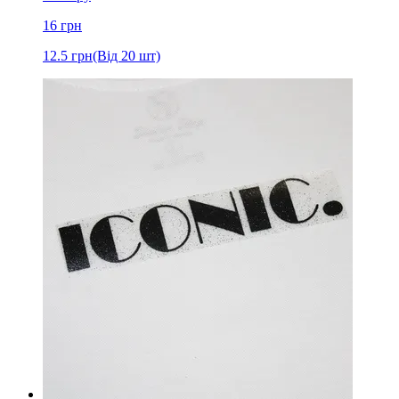
16
грн
12.5
грн
(Від 20 шт)