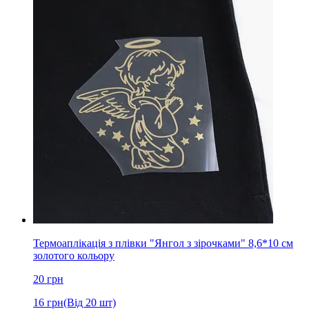
Термоаплікація з плівки "Янгол з зірочками" 8,6*10 см
золотого кольору
20
грн
16
грн
(Від 20 шт)