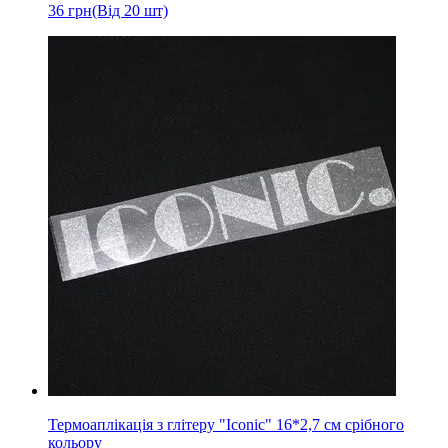
36
грн
(Від 20 шт)
Термоаплікація з глітеру "Iconic" 16*2,7 см срібного
кольору