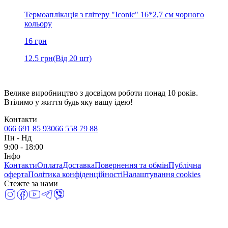
Термоаплікація з глітеру "Iconic" 16*2,7 см чорного
кольору
16
грн
12.5
грн
(Від 20 шт)
Велике виробництво з досвідом роботи понад 10 років.
Втілимо у життя будь яку вашу ідею!
Контакти
066 691 85 93
066 558 79 88
Пн
-
Нд
9:00 - 18:00
Інфо
Контакти
Оплата
Доставка
Повернення та обмін
Публічна
оферта
Політика конфіденційності
Налаштування cookies
Стежте за нами