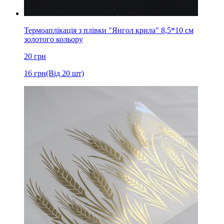
Термоаплікація з плівки "Янгол крила" 8,5*10 см
золотого кольору
20
грн
16
грн
(Від 20 шт)