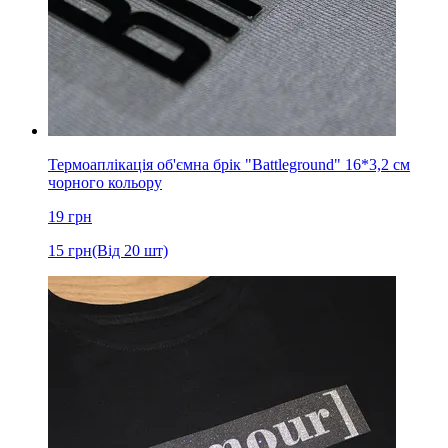
Термоаплікація об'ємна брік "Battleground" 16*3,2 см
чорного кольору
19
грн
15
грн
(Від 20 шт)