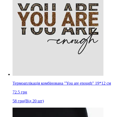
Термоаплікація комбінована "You are enough" 19*12 cм
72.5
грн
58
грн
(Від 20 шт)