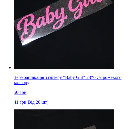
Термоаплікація з глітеру "Baby Girl" 23*6 см рожевого
кольору
50
грн
41
грн
(Від 20 шт)