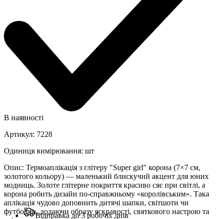
В наявності
Артикул
:
7228
Одиниця вимірювання
:
шт
Опис
:
Термоаплікація з глітеру "Super girl" корона (7×7 см,
золотого кольору) — маленький блискучий акцент для юних
модниць. Золоте глітерне покриття красиво сяє при світлі, а
корона робить дизайн по-справжньому «королівським». Така
аплікація чудово доповнить дитячі шапки, світшоти чи
футболки, додаючи образу яскравості, святкового настрою та
Відправка до 3 робочіх днів