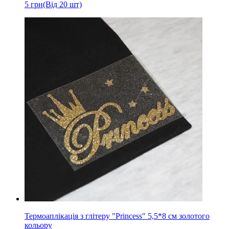
5
грн
(Від 20 шт)
Термоаплікація з глітеру "Princess" 5,5*8 см золотого
кольору