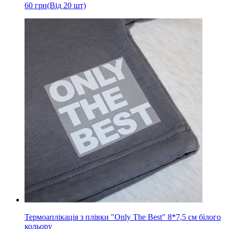
60
грн
(Від 20 шт)
Термоаплікація з плівки "Only The Best" 8*7,5 см білого
кольору