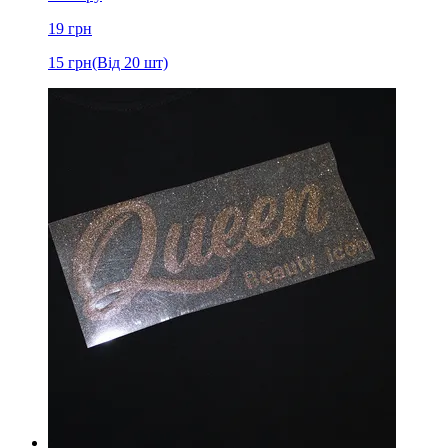
19
грн
15
грн
(Від 20 шт)