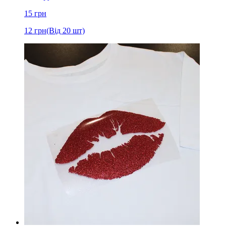
15
грн
12
грн
(Від 20 шт)