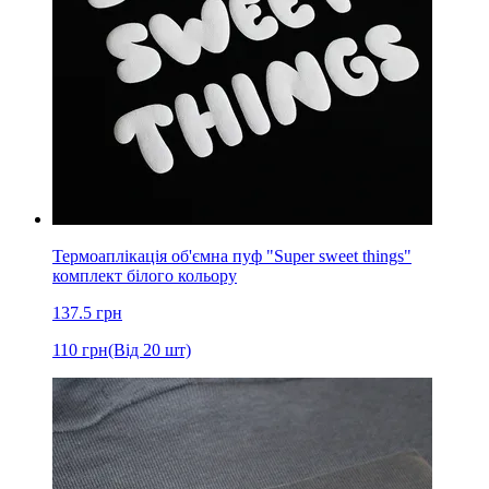
Термоаплікація об'ємна пуф "Super sweet things"
комплект білого кольору
137.5
грн
110
грн
(Від 20 шт)