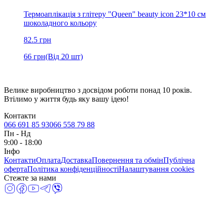
Термоаплікація з глітеру "Queen" beauty icon 23*10 см
шоколадного кольору
82.5
грн
66
грн
(Від 20 шт)
Велике виробництво з досвідом роботи понад 10 років.
Втілимо у життя будь яку вашу ідею!
Контакти
066 691 85 93
066 558 79 88
Пн
-
Нд
9:00 - 18:00
Інфо
Контакти
Оплата
Доставка
Повернення та обмін
Публічна
оферта
Політика конфіденційності
Налаштування cookies
Стежте за нами