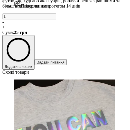
футболок, худі або аксесуарів, роблячи речі яскравішими та
більш індивідуальними.
Повернення протягом 14 днів
-
+
Сума
:
25
грн
Задати питання
Додати в кошик
Схожі товари