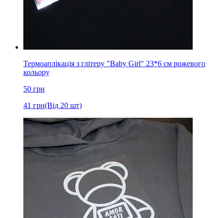
Термоаплікація з глітеру "Baby Girl" 23*6 см рожевого
кольору
50
грн
41
грн
(Від 20 шт)