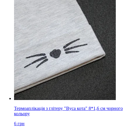
Термоаплікація з глітеру "Вуса кота" 8*1,6 см чорного
кольору
6
грн