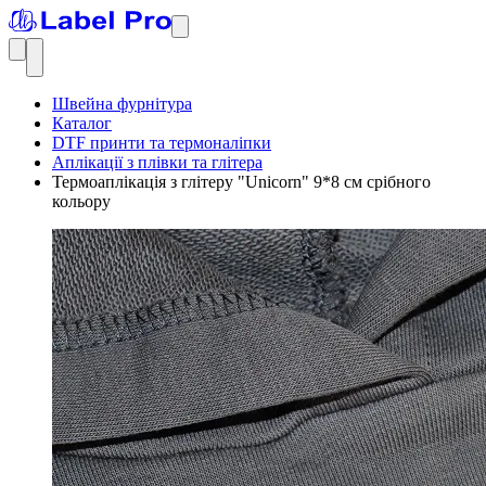
Швейна фурнітура
Каталог
DTF принти та термоналіпки
Аплікації з плівки та глітера
Термоаплікація з глітеру "Unicorn" 9*8 см срібного
кольору