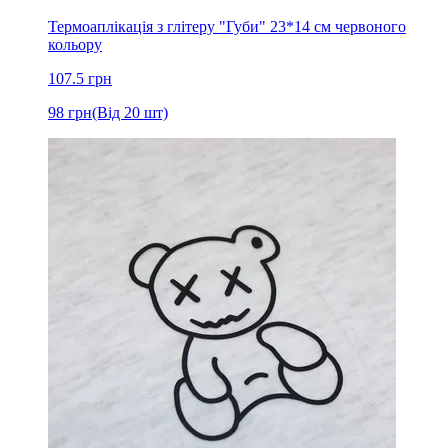
Термоаплікація з глітеру "Губи" 23*14 см червоного
кольору
107.5
грн
98
грн
(Від 20 шт)