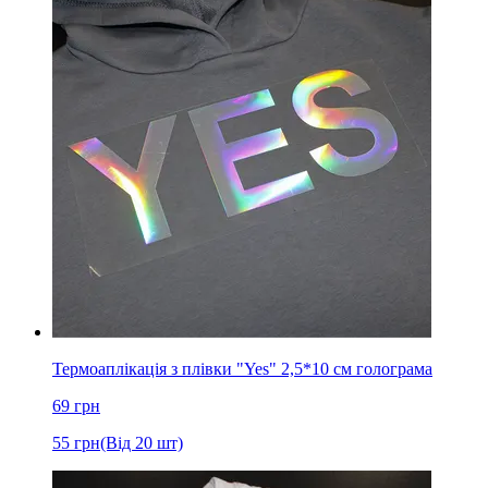
Термоаплікація з плівки "Yes" 2,5*10 см голограма
69
грн
55
грн
(Від 20 шт)