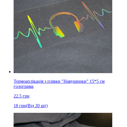
Термоаплікація з плівки "Навушники" 15*5 см
голограма
22.5
грн
18
грн
(Від 20 шт)