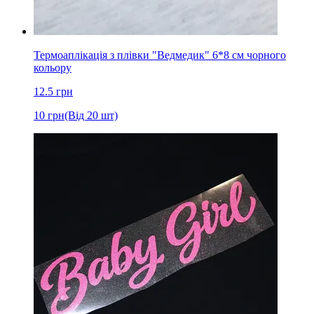
Термоаплікація з плівки "Ведмедик" 6*8 cм чорного
кольору
12.5
грн
10
грн
(Від 20 шт)