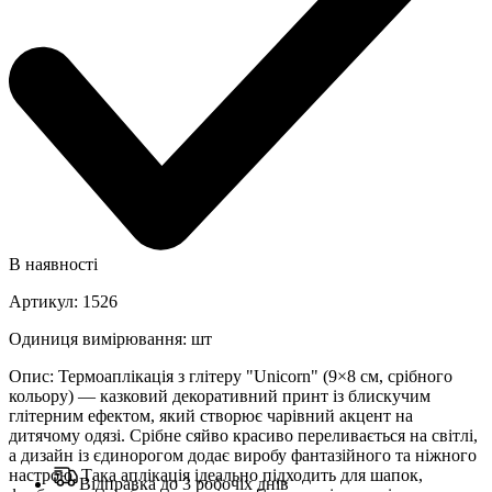
В наявності
Артикул
:
1526
Одиниця вимірювання
:
шт
Опис
:
Термоаплікація з глітеру "Unicorn" (9×8 см, срібного
кольору) — казковий декоративний принт із блискучим
глітерним ефектом, який створює чарівний акцент на
дитячому одязі. Срібне сяйво красиво переливається на світлі,
а дизайн із єдинорогом додає виробу фантазійного та ніжного
настрою. Така аплікація ідеально підходить для шапок,
Відправка до 3 робочіх днів