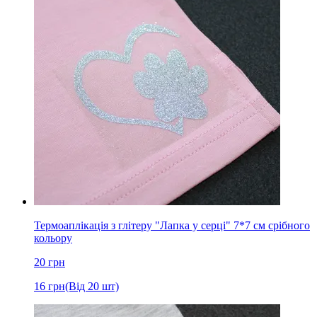
Термоаплікація з глітеру "Лапка у серці" 7*7 см срібного
кольору
20
грн
16
грн
(Від 20 шт)