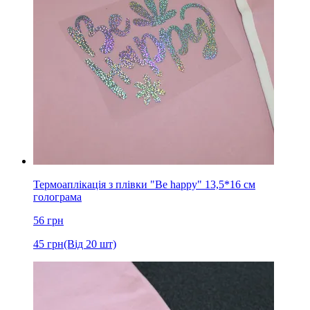
Термоаплікація з плівки "Be happy" 13,5*16 см
голограма
56
грн
45
грн
(Від 20 шт)