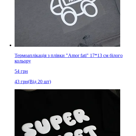
Термоаплікація з плівки "Amor fati" 17*13 см білого
кольору
54
грн
43
грн
(Від 20 шт)