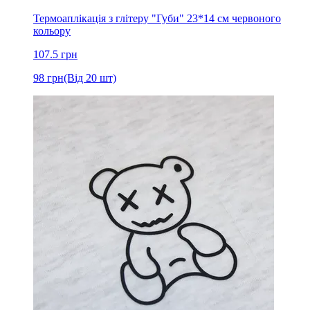
Термоаплікація з глітеру "Губи" 23*14 см червоного
кольору
107.5
грн
98
грн
(Від 20 шт)