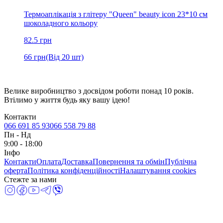
Термоаплікація з глітеру "Queen" beauty icon 23*10 см
шоколадного кольору
82.5
грн
66
грн
(Від 20 шт)
Велике виробництво з досвідом роботи понад 10 років.
Втілимо у життя будь яку вашу ідею!
Контакти
066 691 85 93
066 558 79 88
Пн
-
Нд
9:00 - 18:00
Інфо
Контакти
Оплата
Доставка
Повернення та обмін
Публічна
оферта
Політика конфіденційності
Налаштування cookies
Стежте за нами