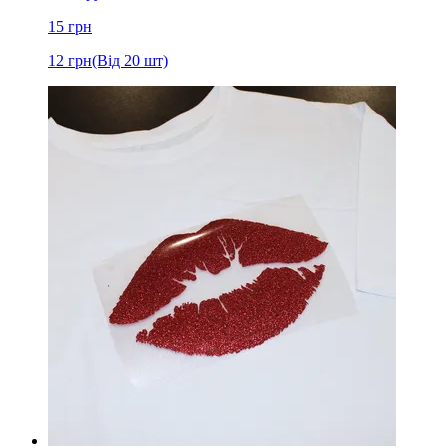
15
грн
12
грн
(Від 20 шт)