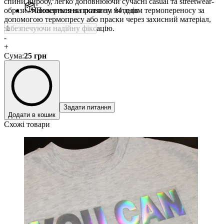
спини виробу, легко доповнюючи сучасні casual та streetwear-
образи. Наноситься на тканину методом термопереносу за
Повернення протягом 14 днів
допомогою термопресу або праски через захисний матеріал,
забезпечуючи надійну фіксацію.
-
+
Сума
:
25
грн
Задати питання
Додати в кошик
Схожі товари