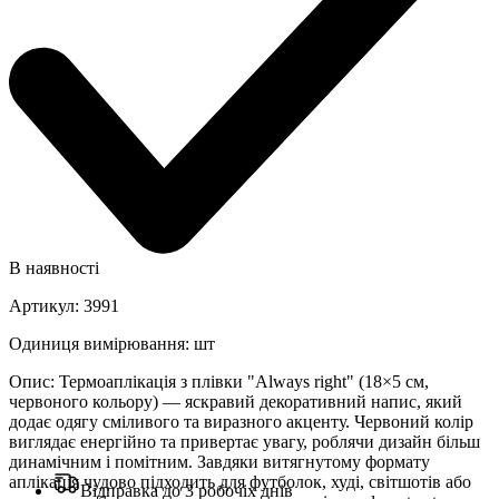
В наявності
Артикул
:
3991
Одиниця вимірювання
:
шт
Опис
:
Термоаплікація з плівки "Always right" (18×5 см,
червоного кольору) — яскравий декоративний напис, який
додає одягу сміливого та виразного акценту. Червоний колір
виглядає енергійно та привертає увагу, роблячи дизайн більш
динамічним і помітним. Завдяки витягнутому формату
аплікація чудово підходить для футболок, худі, світшотів або
Відправка до 3 робочіх днів