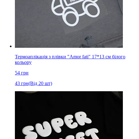
Термоаплікація з плівки "Amor fati" 17*13 см білого
кольору
54
грн
43
грн
(Від 20 шт)