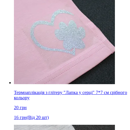
Термоаплікація з глітеру "Лапка у серці" 7*7 см срібного
кольору
20
грн
16
грн
(Від 20 шт)