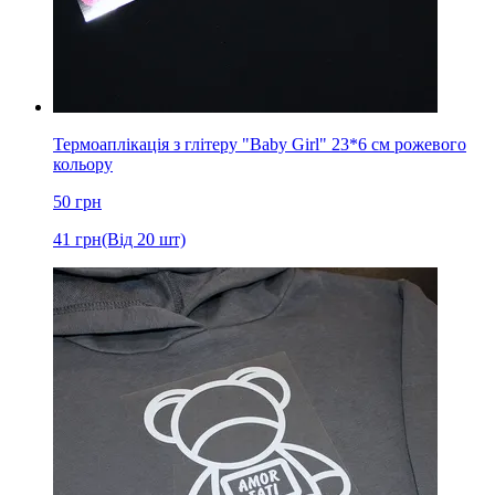
Термоаплікація з глітеру "Baby Girl" 23*6 см рожевого
кольору
50
грн
41
грн
(Від 20 шт)