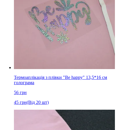
Термоаплікація з плівки "Be happy" 13,5*16 см
голограма
56
грн
45
грн
(Від 20 шт)