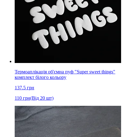
Термоаплікація об'ємна пуф "Super sweet things"
комплект білого кольору
137.5
грн
110
грн
(Від 20 шт)