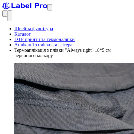
Швейна фурнітура
Каталог
DTF принти та термоналіпки
Аплікації з плівки та глітера
Термоаплікація з плівки "Always right" 18*5 см
червоного кольору