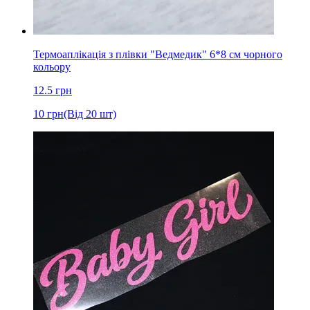
Термоаплікація з плівки "Ведмедик" 6*8 cм чорного
кольору
12.5
грн
10
грн
(Від 20 шт)