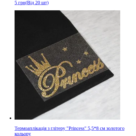
5
грн
(Від 20 шт)
Термоаплікація з глітеру "Princess" 5,5*8 см золотого
кольору