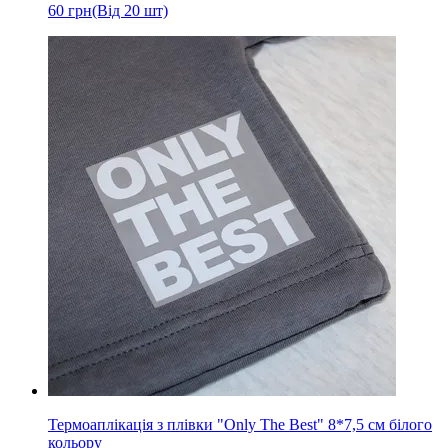
60
грн
(Від 20 шт)
Термоаплікація з плівки "Only The Best" 8*7,5 см білого
кольору