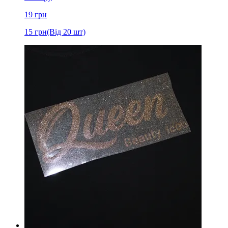
19
грн
15
грн
(Від 20 шт)