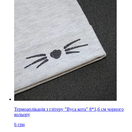
Термоаплікація з глітеру "Вуса кота" 8*1,6 см чорного
кольору
6
грн