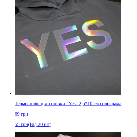
Термоаплікація з плівки "Yes" 2,5*10 см голограма
69
грн
55
грн
(Від 20 шт)