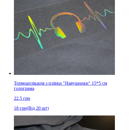
Термоаплікація з плівки "Навушники" 15*5 см
голограма
22.5
грн
18
грн
(Від 20 шт)