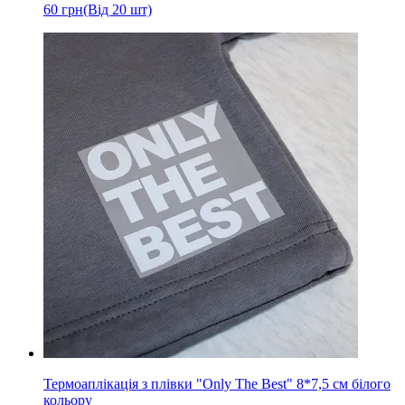
60
грн
(Від 20 шт)
Термоаплікація з плівки "Only The Best" 8*7,5 см білого
кольору