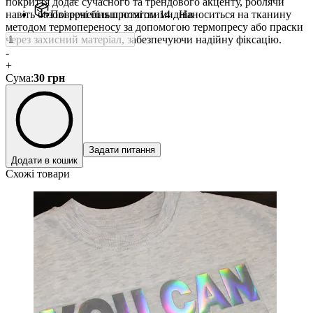
покриття додає сучасного та трендового акценту, роблячи
навіть базові речі більш помітними. Наноситься на тканину
Повернення протягом 14 днів
методом термопереносу за допомогою термопресу або праски
через захисний матеріал, забезпечуючи надійну фіксацію.
-
+
Сума
:
30
грн
Задати питання
Додати в кошик
Схожі товари