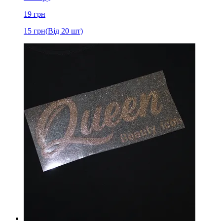
19
грн
15
грн
(Від 20 шт)