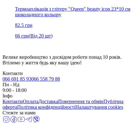
Термоаплікація з глітеру "Queen" beauty icon 23*10 см
шоколадного кольору
82.5
грн
66
грн
(Від 20 шт)
Велике виробництво з досвідом роботи понад 10 років.
Втілимо у життя будь яку вашу ідею!
Контакти
066 691 85 93
066 558 79 88
Пн
-
Нд
9:00 - 18:00
Інфо
Контакти
Оплата
Доставка
Повернення та обмін
Публічна
оферта
Політика конфіденційності
Налаштування cookies
Стежте за нами