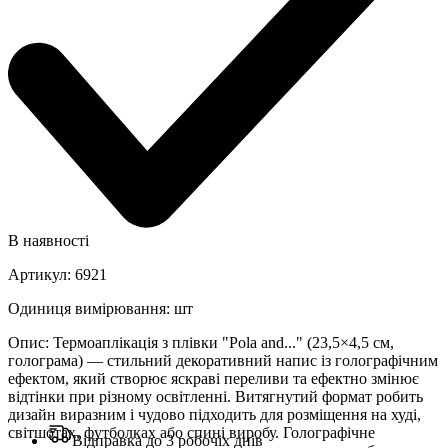
В наявності
Артикул
:
6921
Одиниця вимірювання
:
шт
Опис
:
Термоаплікація з плівки "Pola and..." (23,5×4,5 см,
голограма) — стильний декоративний напис із голографічним
ефектом, який створює яскраві переливи та ефектно змінює
відтінки при різному освітленні. Витягнутий формат робить
дизайн виразним і чудово підходить для розміщення на худі,
світшотах, футболках або спині виробу. Голографічне
Відправка до 3 робочіх днів