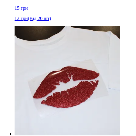
15
грн
12
грн
(Від 20 шт)