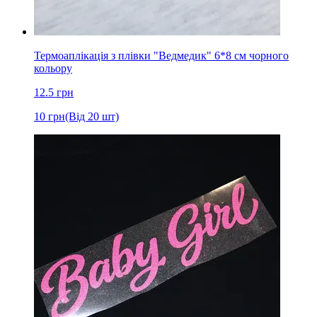
Термоаплікація з плівки "Ведмедик" 6*8 cм чорного
кольору
12.5
грн
10
грн
(Від 20 шт)