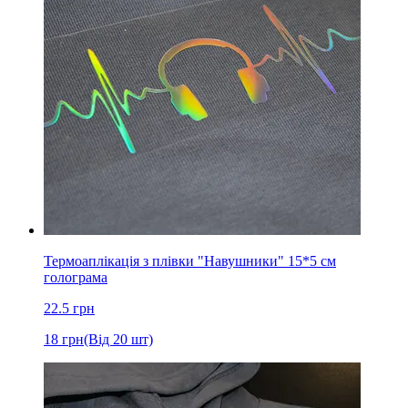
Термоаплікація з плівки "Навушники" 15*5 см
голограма
22.5
грн
18
грн
(Від 20 шт)