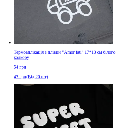
Термоаплікація з плівки "Amor fati" 17*13 см білого
кольору
54
грн
43
грн
(Від 20 шт)