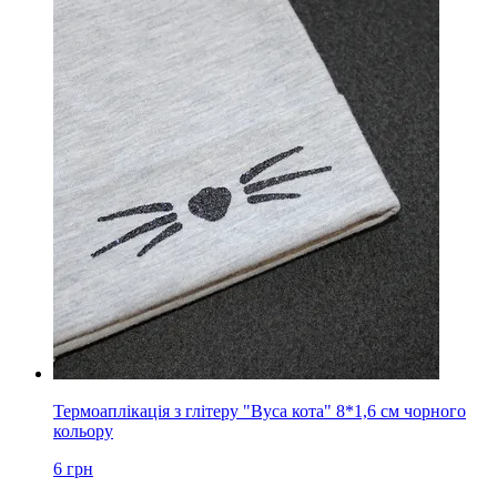
Термоаплікація з глітеру "Вуса кота" 8*1,6 см чорного
кольору
6
грн