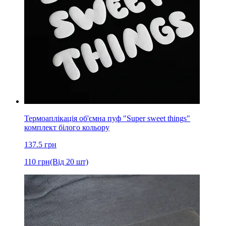
Термоаплікація об'ємна пуф "Super sweet things"
комплект білого кольору
137.5
грн
110
грн
(Від 20 шт)