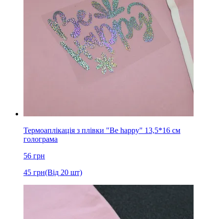
Термоаплікація з плівки "Be happy" 13,5*16 см
голограма
56
грн
45
грн
(Від 20 шт)