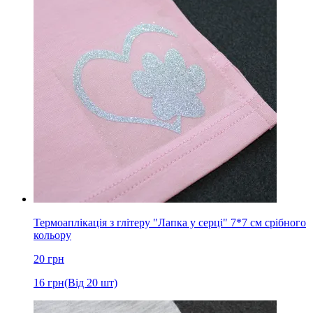
Термоаплікація з глітеру "Лапка у серці" 7*7 см срібного
кольору
20
грн
16
грн
(Від 20 шт)