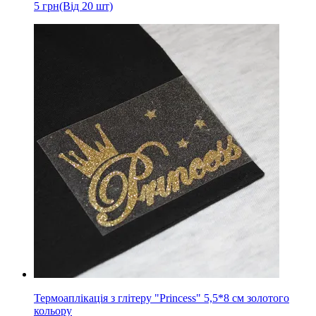
5
грн
(Від 20 шт)
Термоаплікація з глітеру "Princess" 5,5*8 см золотого
кольору