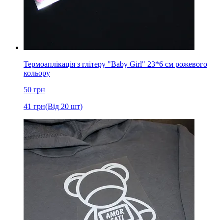
Термоаплікація з глітеру "Baby Girl" 23*6 см рожевого
кольору
50
грн
41
грн
(Від 20 шт)