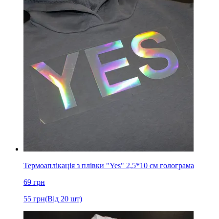
Термоаплікація з плівки "Yes" 2,5*10 см голограма
69
грн
55
грн
(Від 20 шт)