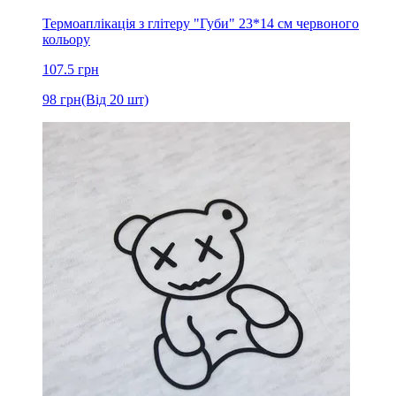
Термоаплікація з глітеру "Губи" 23*14 см червоного
кольору
107.5
грн
98
грн
(Від 20 шт)