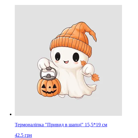
Термоналіпка "Привид в шапці" 15,5*19 cм
42.5
грн