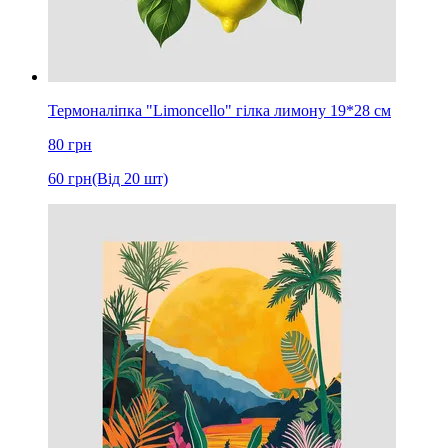
Термоналіпка "Limoncello" гілка лимону 19*28 см
80
грн
60
грн
(Від 20 шт)