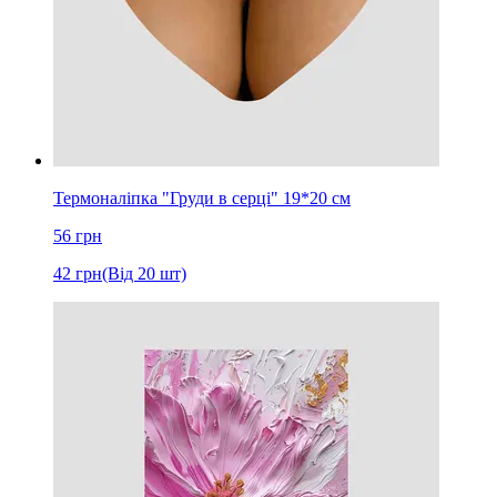
Термоналіпка "Груди в серці" 19*20 см
56
грн
42
грн
(Від 20 шт)