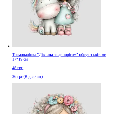
Термоналіпка "Дівчина з єдинорігом" обруч з квітами
17*19 см
48
грн
36
грн
(Від 20 шт)