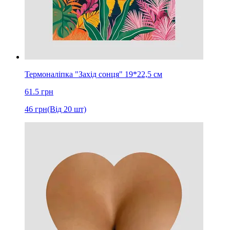
Термоналіпка "Захід сонця" 19*22,5 см
61.5
грн
46
грн
(Від 20 шт)