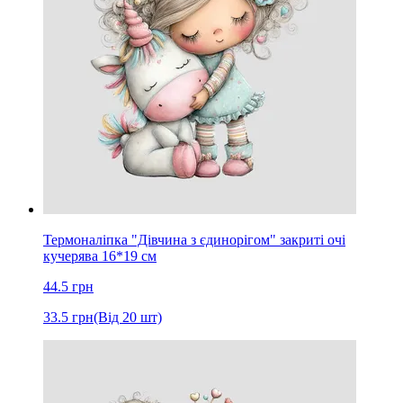
Термоналіпка "Дівчина з єдинорігом" закриті очі
кучерява 16*19 см
44.5
грн
33.5
грн
(Від 20 шт)