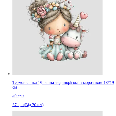
Термоналіпка "Дівчина з єдинорігом" з морозивом 18*19
см
49
грн
37
грн
(Від 20 шт)