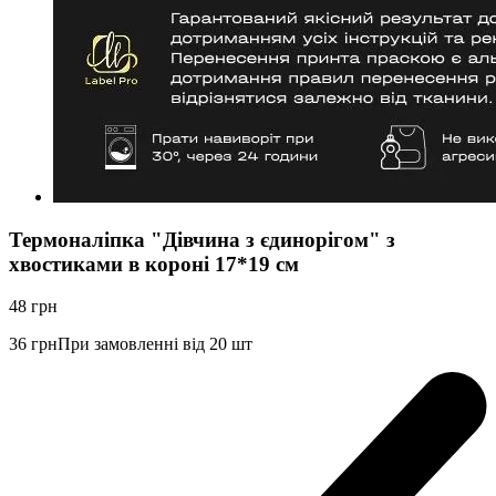
Термоналіпка "Дівчина з єдинорігом" з
хвостиками в короні 17*19 см
48
грн
36
грн
При замовленні від 20 шт