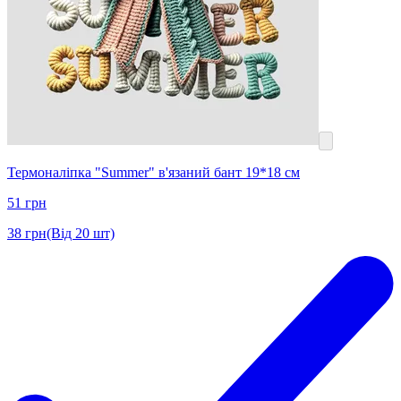
Термоналіпка "Summer" в'язаний бант 19*18 см
51
грн
38
грн
(Від 20 шт)