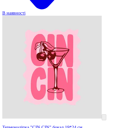
В наявності
Термоналіпка "CIN CIN" бокал 19*24 см