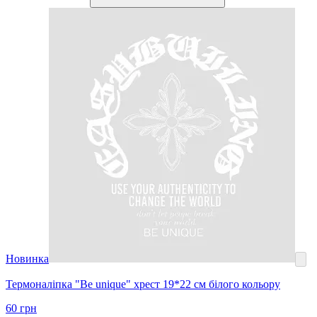
Новинка
Термоналіпка "Be unique" хрест 19*22 см білого кольору
60
грн