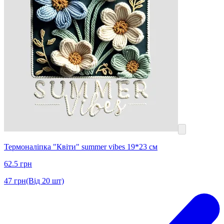
Термоналіпка "Квіти" summer vibes 19*23 см
62.5
грн
47
грн
(Від 20 шт)