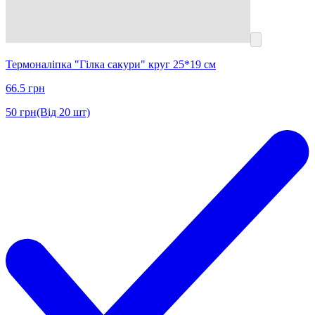
Термоналіпка "Гілка сакури" круг 25*19 см
66.5
грн
50
грн
(Від 20 шт)