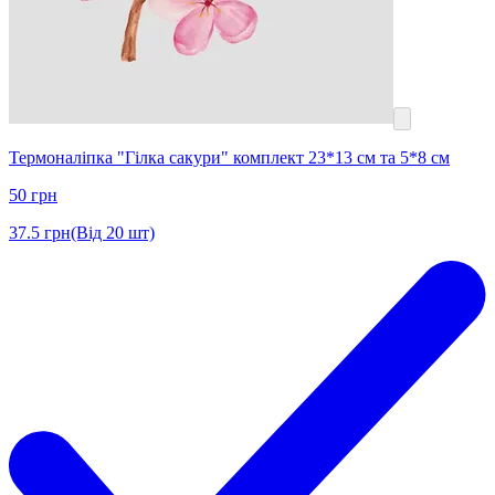
Термоналіпка "Гілка сакури" комплект 23*13 см та 5*8 см
50
грн
37.5
грн
(Від 20 шт)