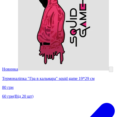
Новинка
Термоналіпка "Гра в кальмара" squid game 19*29 см
80
грн
60
грн
(Від 20 шт)