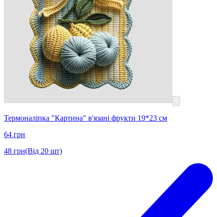
Термоналіпка "Картина" в'язані фрукти 19*23 см
64
грн
48
грн
(Від 20 шт)