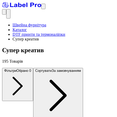
Швейна фурнітура
Каталог
DTF принти та термоналіпки
Супер креатив
Супер креатив
195 Товарів
Фільтри
Обрано
0
Сортувати
За замовчуванням