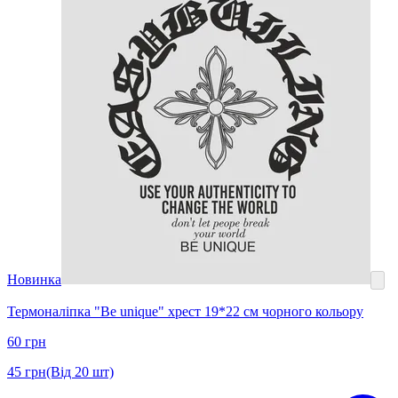
Новинка
Термоналіпка "Be unique" хрест 19*22 см чорного кольору
60
грн
45
грн
(Від 20 шт)