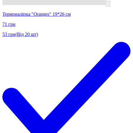
Термоналіпка "Oranges" 19*26 см
71
грн
53
грн
(Від 20 шт)