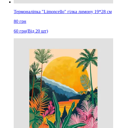
Термоналіпка "Limoncello" гілка лимону 19*28 см
80
грн
60
грн
(Від 20 шт)