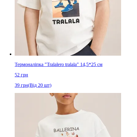
Термоналіпка "Tralalero tralala" 14,5*25 см
52
грн
39
грн
(Від 20 шт)