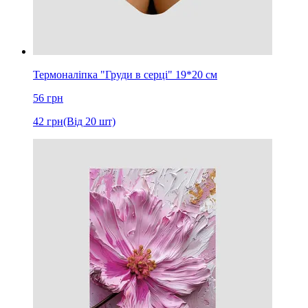
Термоналіпка "Груди в серці" 19*20 см
56
грн
42
грн
(Від 20 шт)