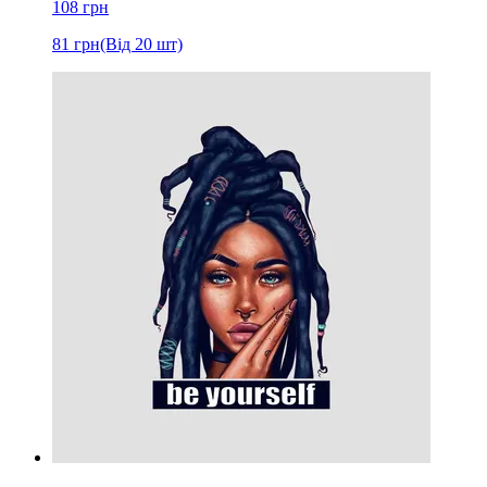
108
грн
81
грн
(Від 20 шт)