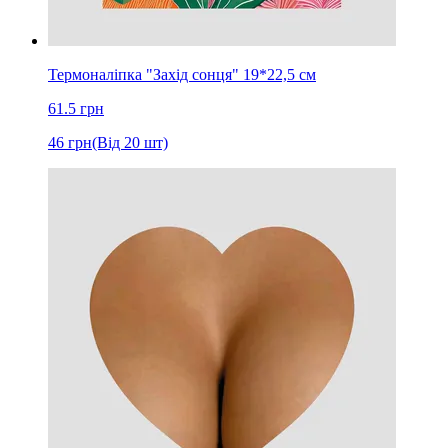
Термоналіпка "Захід сонця" 19*22,5 см
61.5
грн
46
грн
(Від 20 шт)