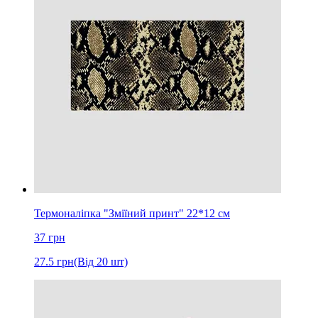
Термоналіпка "Зміїний принт" 22*12 см
37
грн
27.5
грн
(Від 20 шт)