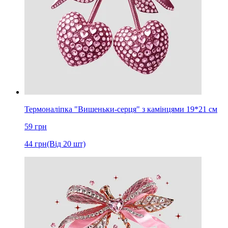
Термоналіпка "Вишеньки-серця" з камінцями 19*21 см
59
грн
44
грн
(Від 20 шт)