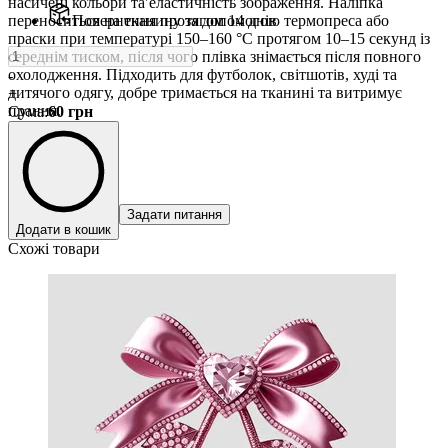
насичені кольори та еластичність зображення. Наліпка
переноситься на тканину за допомогою термопреса або
Повернення протягом 14 днів
праски при температурі 150–160 °C протягом 10–15 секунд із
середнім тиском, після чого плівка знімається після повного
охолодження. Підходить для футболок, світшотів, худі та
-
дитячого одягу, добре тримається на тканині та витримує
+
прання.
Сума
:
60
грн
Задати питання
Додати в кошик
Схожі товари