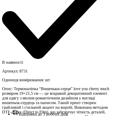
В наявності
Артикул
:
8731
Одиниця вимірювання
:
шт
Опис
:
Термоналіпка “Вишеньки-серця” love you cherry much
розміром 19×21,5 см — це яскравий декоративний елемент
для одягу з милим романтичним дизайном у вигляді
вишеньок-сердець та написом. Такий принт створює
грайливий і стильний акцент на виробі. Виконана методом
DTF-друку (Direct to Film), що забезпечує чіткість деталей,
Відправка до 3 робочіх днів