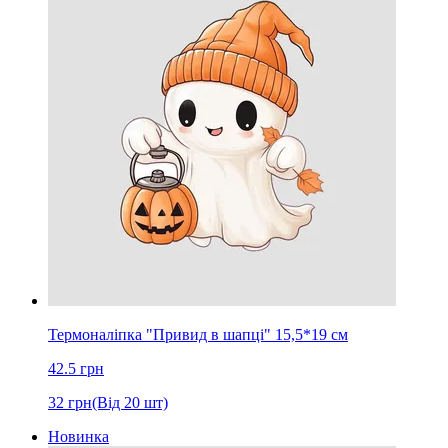
Термоналіпка "Привид в шапці" 15,5*19 cм
42.5
грн
32
грн
(Від 20 шт)
Новинка