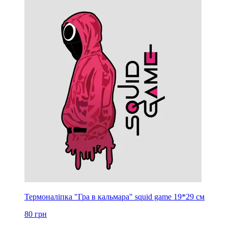
Термоналіпка "Гра в кальмара" squid game 19*29 см
80
грн