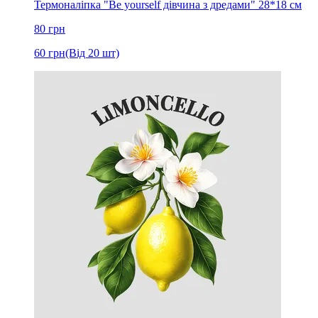
Термоналіпка "Be yourself дівчина з дредами" 28*18 см
80
грн
60
грн
(Від 20 шт)