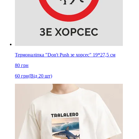
Термоналіпка "Don't Push зе хорсес" 19*27,5 см
80
грн
60
грн
(Від 20 шт)