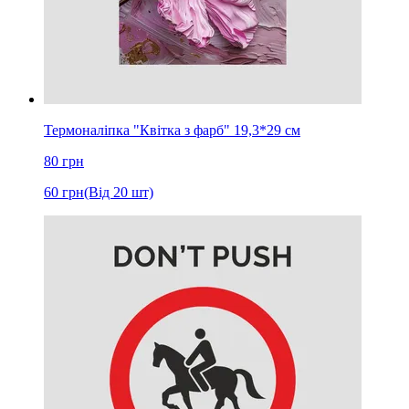
Термоналіпка "Квітка з фарб" 19,3*29 см
80
грн
60
грн
(Від 20 шт)