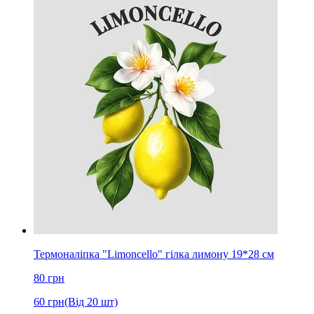
Термоналіпка "Limoncello" гілка лимону 19*28 см
80
грн
60
грн
(Від 20 шт)