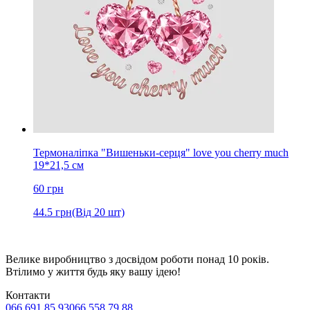
Термоналіпка "Вишеньки-серця" love you cherry much
19*21,5 см
60
грн
44.5
грн
(Від 20 шт)
Велике виробництво з досвідом роботи понад 10 років.
Втілимо у життя будь яку вашу ідею!
Контакти
066 691 85 93
066 558 79 88