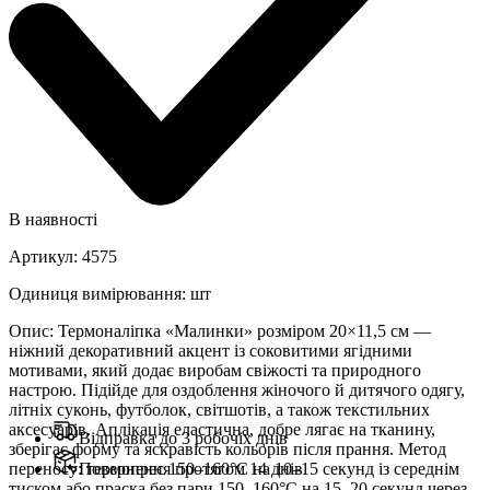
В наявності
Артикул
:
4575
Одиниця вимірювання
:
шт
Опис
:
Термоналіпка «Малинки» розміром 20×11,5 см —
ніжний декоративний акцент із соковитими ягідними
мотивами, який додає виробам свіжості та природного
настрою. Підійде для оздоблення жіночого й дитячого одягу,
літніх суконь, футболок, світшотів, а також текстильних
аксесуарів. Аплікація еластична, добре лягає на тканину,
Відправка до 3 робочіх днів
зберігає форму та яскравість кольорів після прання. Метод
переносу: термопрес 150–160°C на 10–15 секунд із середнім
Повернення протягом 14 днів
тиском або праска без пари 150–160°C на 15–20 секунд через