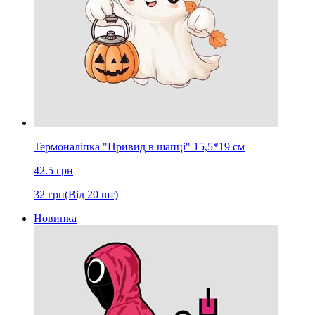
Термоналіпка "Привид в шапці" 15,5*19 cм
42.5
грн
32
грн
(Від 20 шт)
Новинка