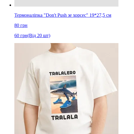
Термоналіпка "Don't Push зе хорсес" 19*27,5 см
80
грн
60
грн
(Від 20 шт)