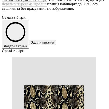
пергамент; рекомендоване прання навиворіт до 30°C, без
сушіння та без прасування по зображенню.
-
+
Сума
:
33.5
грн
Задати питання
Додати в кошик
Схожі товари