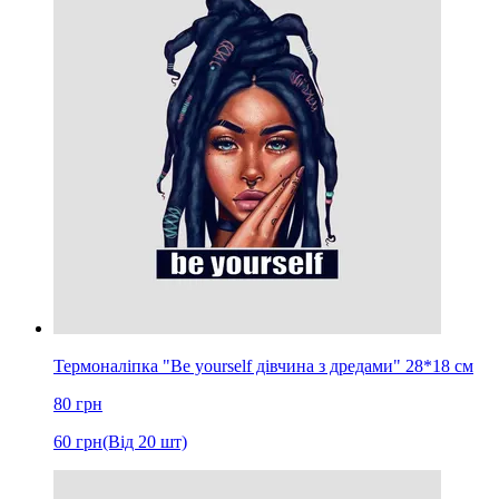
Термоналіпка "Be yourself дівчина з дредами" 28*18 см
80
грн
60
грн
(Від 20 шт)