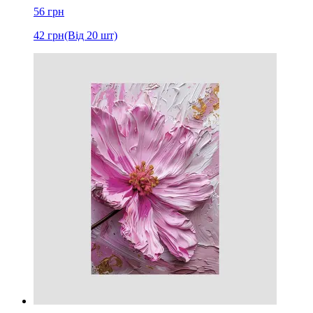
56
грн
42
грн
(Від 20 шт)