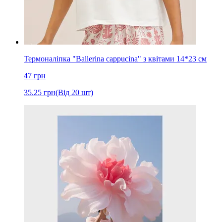
Термоналіпка "Ballerina cappucina" з квітами 14*23 см
47
грн
35.25
грн
(Від 20 шт)