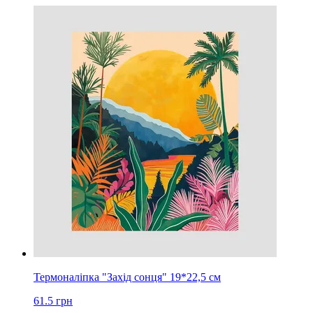
Термоналіпка "Захід сонця" 19*22,5 см
61.5
грн