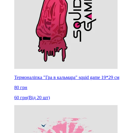
Термоналіпка "Гра в кальмара" squid game 19*29 см
80
грн
60
грн
(Від 20 шт)