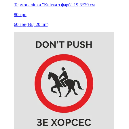
Термоналіпка "Квітка з фарб" 19,3*29 см
80
грн
60
грн
(Від 20 шт)