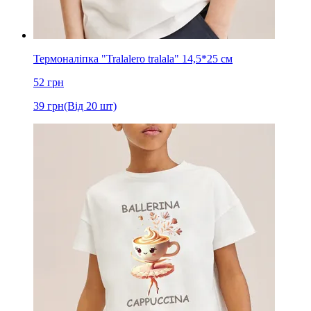
Термоналіпка "Tralalero tralala" 14,5*25 см
52
грн
39
грн
(Від 20 шт)