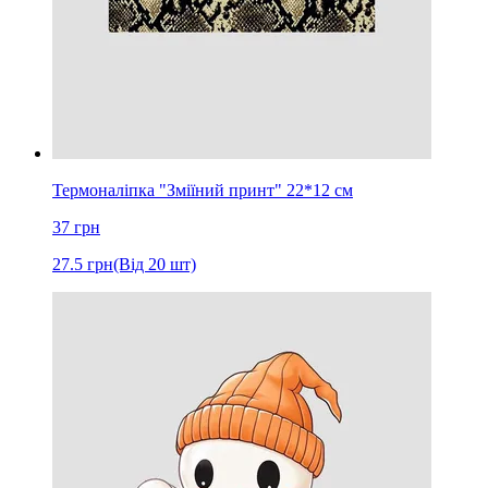
Термоналіпка "Зміїний принт" 22*12 см
37
грн
27.5
грн
(Від 20 шт)