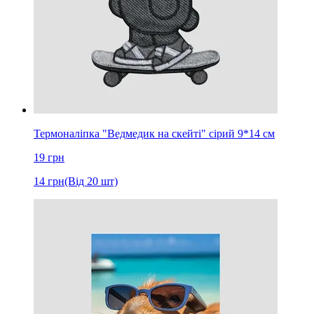
Термоналіпка "Ведмедик на скейті" сірий 9*14 см
19
грн
14
грн
(Від 20 шт)