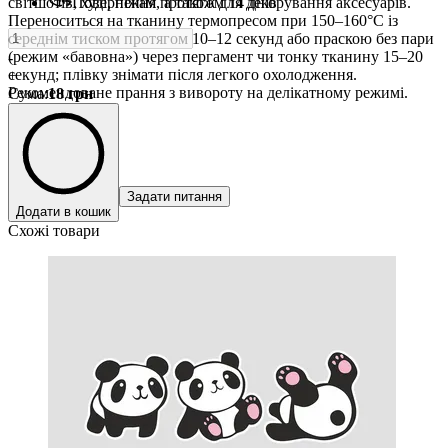
світшотів, худі, піжам, а також для декорування аксесуарів.
Повернення протягом 14 днів
Переноситься на тканину термопресом при 150–160°C із
середнім тиском протягом 10–12 секунд або праскою без пари
(режим «бавовна») через пергамент чи тонку тканину 15–20
-
секунд; плівку знімати після легкого охолодження.
+
Рекомендоване прання з вивороту на делікатному режимі.
Сума
:
18
грн
Задати питання
Додати в кошик
Схожі товари