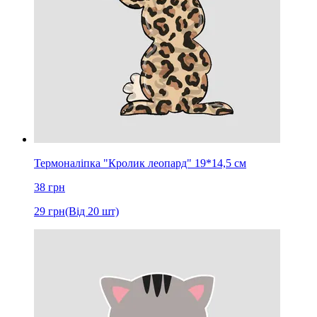
Термоналіпка "Кролик леопард" 19*14,5 см
38
грн
29
грн
(Від 20 шт)