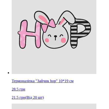
Термоналіпка "Зайчик hop" 10*19 см
28.5
грн
21.5
грн
(Від 20 шт)