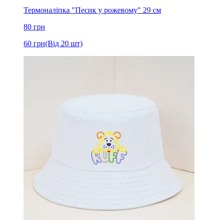
Термоналіпка "Песик у рожевому" 29 см
80
грн
60
грн
(Від 20 шт)