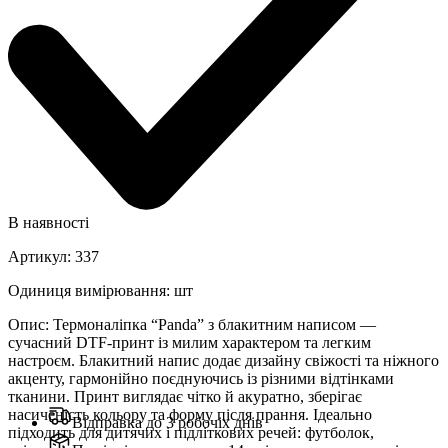
В наявності
Артикул
:
337
Одиниця вимірювання
:
шт
Опис
:
Термоналіпка “Panda” з блакитним написом —
сучасний DTF-принт із милим характером та легким
настроєм. Блакитний напис додає дизайну свіжості та ніжного
акценту, гармонійно поєднуючись із різними відтінками
тканини. Принт виглядає чітко й акуратно, зберігає
насиченість кольору та форму після прання. Ідеально
Відправка до 3 робочіх днів
підходить для дитячих і підліткових речей: футболок,