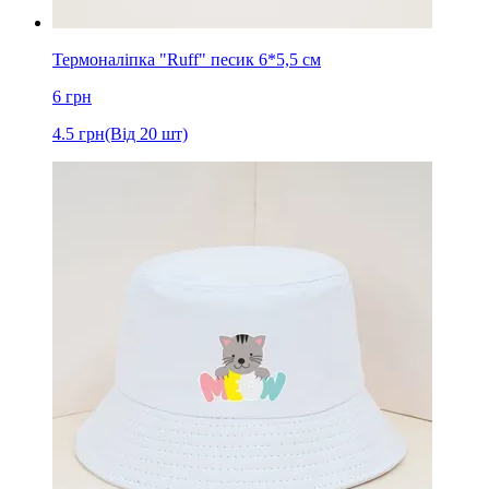
Термоналіпка "Ruff" песик 6*5,5 см
6
грн
4.5
грн
(Від 20 шт)