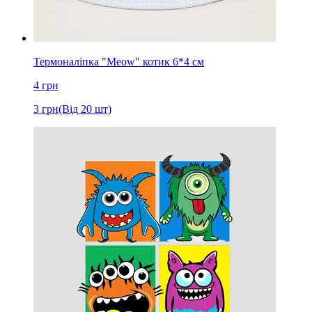
Термоналіпка "Meow" котик 6*4 cм
4
грн
3
грн
(Від 20 шт)