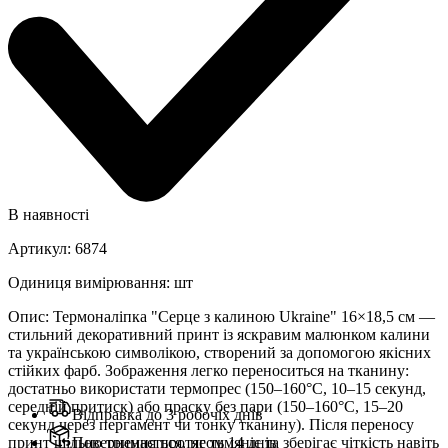
В наявності
Артикул
:
6874
Одиниця вимірювання
:
шт
Опис
:
Термоналіпка "Серце з калиною Ukraine" 16×18,5 см —
стильний декоративний принт із яскравим малюнком калини
та українською символікою, створений за допомогою якісних
стійких фарб. Зображення легко переноситься на тканину:
достатньо використати термопрес (150–160°C, 10–15 секунд,
середній притиск) або праску без пари (150–160°C, 15–20
Відправка до 3 робочіх днів
секунд через пергамент чи тонку тканину). Після переносу
принт щільно тримається, не тьмяніє та зберігає чіткість навіть
Повернення протягом 14 днів