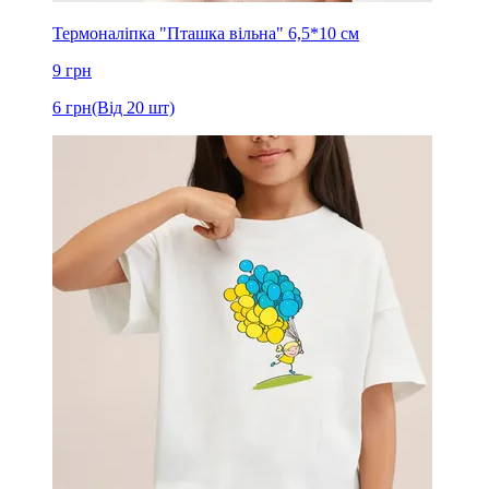
Термоналіпка "Пташка вільна" 6,5*10 см
9
грн
6
грн
(Від 20 шт)