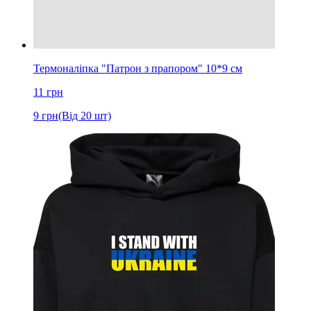
Термоналіпка "Патрон з прапором" 10*9 см
11
грн
9
грн
(Від 20 шт)