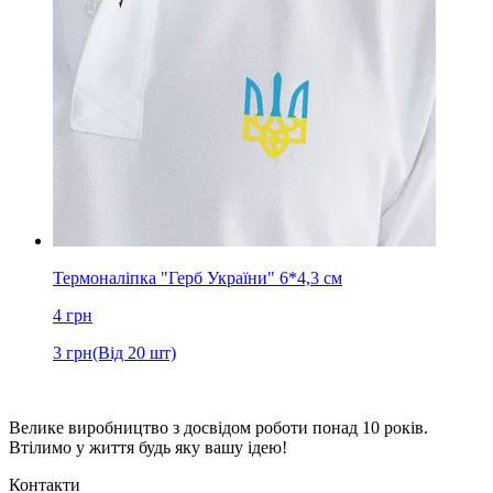
Термоналіпка "Герб України" 6*4,3 см
4
грн
3
грн
(Від 20 шт)
Велике виробництво з досвідом роботи понад 10 років.
Втілимо у життя будь яку вашу ідею!
Контакти