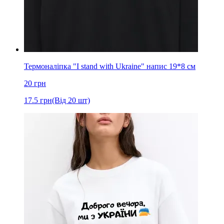
Термоналіпка "I stand with Ukraine" напис 19*8 см
20
грн
17.5
грн
(Від 20 шт)