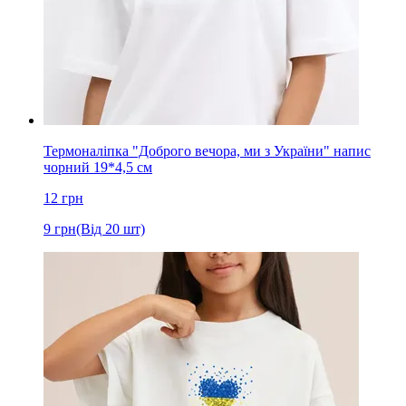
Термоналіпка "Доброго вечора, ми з України" напис
чорний 19*4,5 см
12
грн
9
грн
(Від 20 шт)