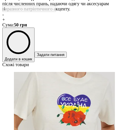
після численних прань, надаючи одягу чи аксесуарам
виразного патріотичного акценту.
-
+
Сума
:
50
грн
Задати питання
Додати в кошик
Схожі товари