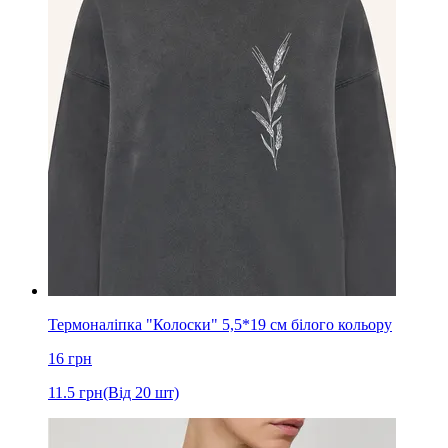
Термоналіпка "Колоски" 5,5*19 см білого кольору
16
грн
11.5
грн
(Від 20 шт)