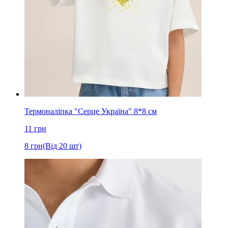
Термоналіпка "Серце Україна" 8*8 см
11
грн
8
грн
(Від 20 шт)