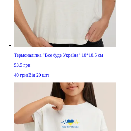
Термоналіпка "Все буде Україна" 18*18,5 см
53.5
грн
40
грн
(Від 20 шт)