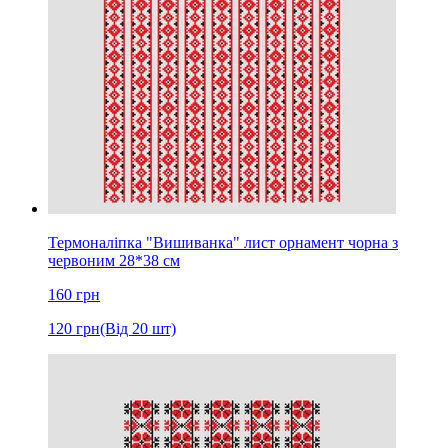
Термоналіпка "Вишиванка" лист орнамент чорна з
червоним 28*38 см
160
грн
120
грн
(Від 20 шт)