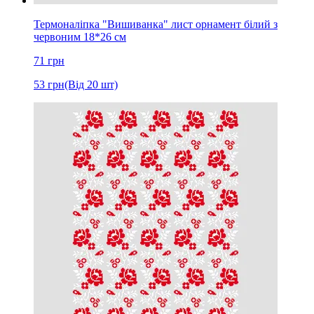
Термоналіпка "Вишиванка" лист орнамент білий з
червоним 18*26 см
71
грн
53
грн
(Від 20 шт)