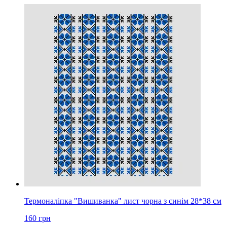
Термоналіпка "Вишиванка" лист чорна з синім 28*38 см
160
грн