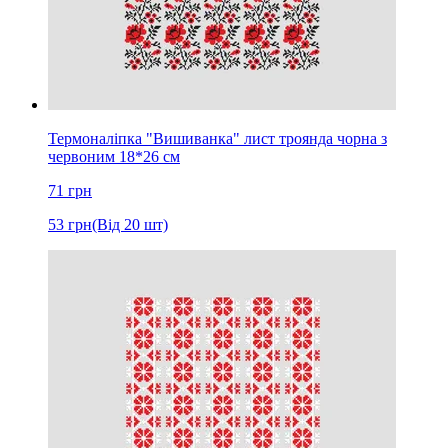
Термоналіпка "Вишиванка" лист троянда чорна з
червоним 18*26 см
71
грн
53
грн
(Від 20 шт)