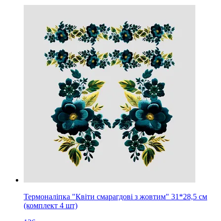
Термоналіпка "Квіти смарагдові з жовтим" 31*28,5 см
(комплект 4 шт)