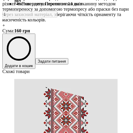
різних частин одягу. Переноситься на тканину методом
Повернення протягом 14 днів
термопереносу за допомогою термопресу або праски без пари
через захисний матеріал, зберігаючи чіткість орнаменту та
насиченість кольорів.
-
+
Сума
:
160
грн
Задати питання
Додати в кошик
Схожі товари