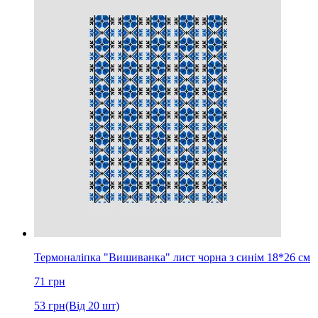
Термоналіпка "Вишиванка" лист чорна з синім 18*26 см
71
грн
53
грн
(Від 20 шт)