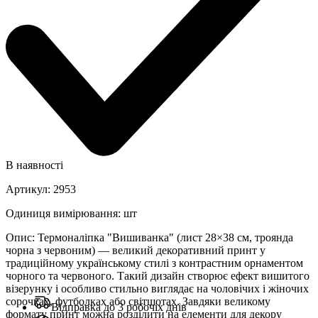
В наявності
Артикул
:
2953
Одиниця вимірювання
:
шт
Опис
:
Термоналіпка "Вишиванка" (лист 28×38 см, троянда
чорна з червоним) — великий декоративний принт у
традиційному українському стилі з контрастним орнаментом
чорного та червоного. Такий дизайн створює ефект вишитого
візерунку і особливо стильно виглядає на чоловічих і жіночих
сорочках, футболках або світшотах. Завдяки великому
Відправка до 3 робочіх днів
формату принт можна розділити на елементи для декору