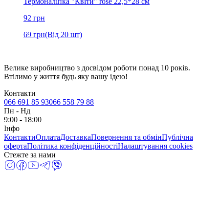
Термоналіпка "Квіти" rose 22,5*28 см
92
грн
69
грн
(Від 20 шт)
Велике виробництво з досвідом роботи понад 10 років.
Втілимо у життя будь яку вашу ідею!
Контакти
066 691 85 93
066 558 79 88
Пн
-
Нд
9:00 - 18:00
Інфо
Контакти
Оплата
Доставка
Повернення та обмін
Публічна
оферта
Політика конфіденційності
Налаштування cookies
Стежте за нами