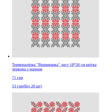
Термоналіпка "Вишиванка" лист 18*26 см квітка
червона з чорним
71
грн
53
грн
(Від 20 шт)