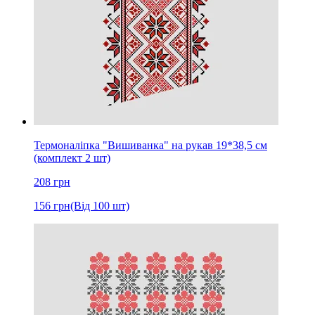
Термоналіпка "Вишиванка" на рукав 19*38,5 см
(комплект 2 шт)
208
грн
156
грн
(Від 100 шт)