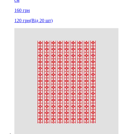
см
160
грн
120
грн
(Від 20 шт)