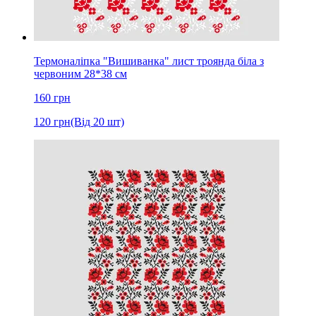
Термоналіпка "Вишиванка" лист троянда біла з
червоним 28*38 см
160
грн
120
грн
(Від 20 шт)