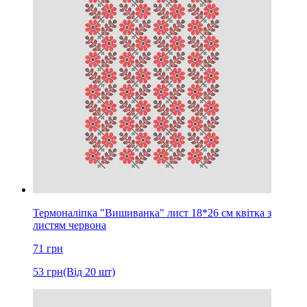
Термоналіпка "Вишиванка" лист 18*26 см квітка з
листям червона
71
грн
53
грн
(Від 20 шт)