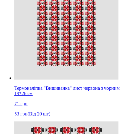
Термоналіпка "Вишиванка" лист червона з чорним
19*26 см
71
грн
53
грн
(Від 20 шт)