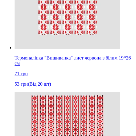
Термоналіпка "Вишиванка" лист червона з білим 19*26
см
71
грн
53
грн
(Від 20 шт)