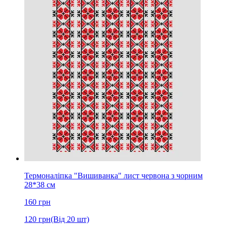
Термоналіпка "Вишиванка" лист червона з чорним
28*38 см
160
грн
120
грн
(Від 20 шт)