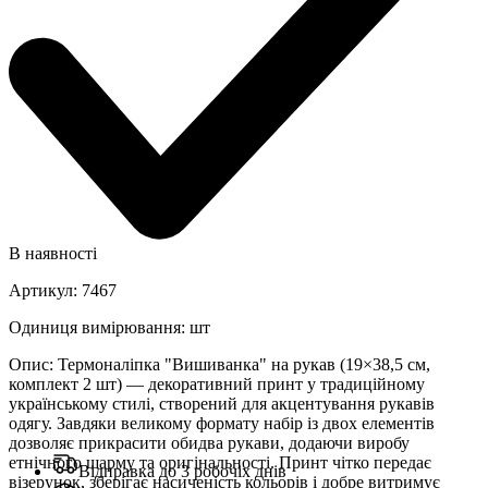
В наявності
Артикул
:
7467
Одиниця вимірювання
:
шт
Опис
:
Термоналіпка "Вишиванка" на рукав (19×38,5 см,
комплект 2 шт) — декоративний принт у традиційному
українському стилі, створений для акцентування рукавів
одягу. Завдяки великому формату набір із двох елементів
дозволяє прикрасити обидва рукави, додаючи виробу
етнічного шарму та оригінальності. Принт чітко передає
Відправка до 3 робочіх днів
візерунок, зберігає насиченість кольорів і добре витримує