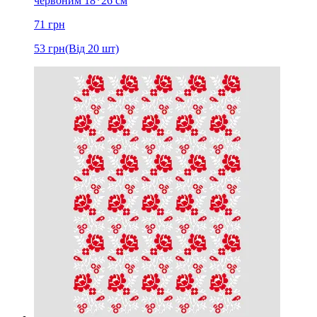
червоним 18*26 см
71
грн
53
грн
(Від 20 шт)