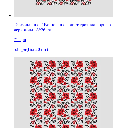
Термоналіпка "Вишиванка" лист троянда чорна з
червоним 18*26 см
71
грн
53
грн
(Від 20 шт)