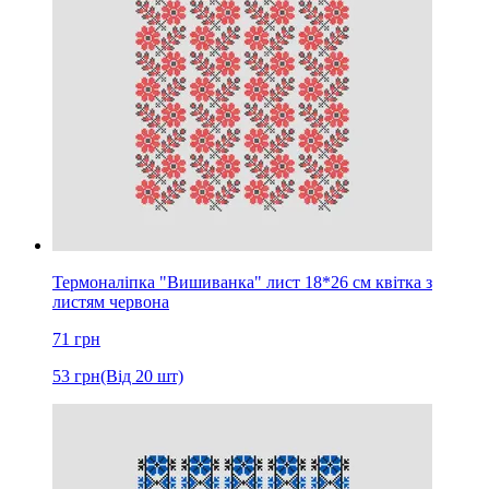
Термоналіпка "Вишиванка" лист 18*26 см квітка з
листям червона
71
грн
53
грн
(Від 20 шт)