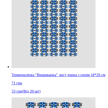
Термоналіпка "Вишиванка" лист чорна з синім 18*26 см
71
грн
53
грн
(Від 20 шт)