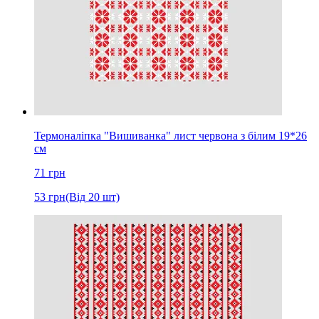
Термоналіпка "Вишиванка" лист червона з білим 19*26
см
71
грн
53
грн
(Від 20 шт)