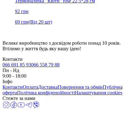
Термоналіпка "Квіти" rose 22,5*28 см
92
грн
69
грн
(Від 20 шт)
Велике виробництво з досвідом роботи понад 10 років.
Втілимо у життя будь яку вашу ідею!
Контакти
066 691 85 93
066 558 79 88
Пн
-
Нд
9:00 - 18:00
Інфо
Контакти
Оплата
Доставка
Повернення та обмін
Публічна
оферта
Політика конфіденційності
Налаштування cookies
Стежте за нами