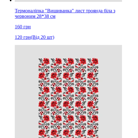
Термоналіпка "Вишиванка" лист троянда біла з
червоним 28*38 см
160
грн
120
грн
(Від 20 шт)