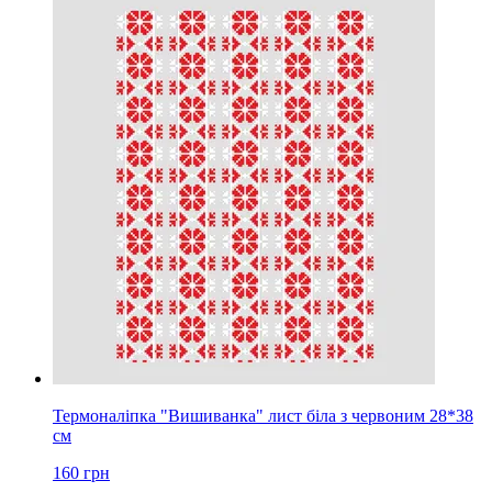
Термоналіпка "Вишиванка" лист біла з червоним 28*38
см
160
грн