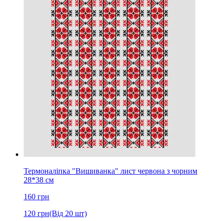
Термоналіпка "Вишиванка" лист червона з чорним
28*38 см
160
грн
120
грн
(Від 20 шт)