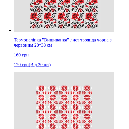
Термоналіпка "Вишиванка" лист троянда чорна з
червоним 28*38 см
160
грн
120
грн
(Від 20 шт)