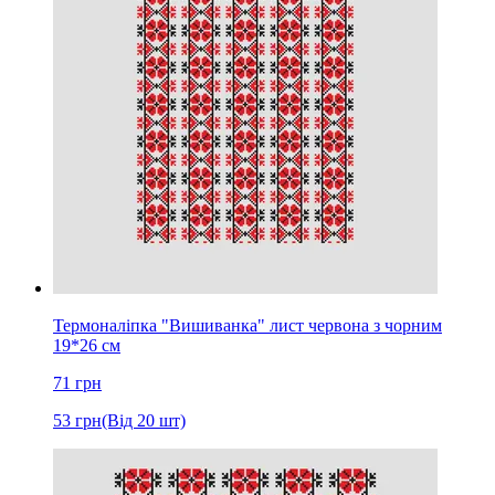
Термоналіпка "Вишиванка" лист червона з чорним
19*26 см
71
грн
53
грн
(Від 20 шт)