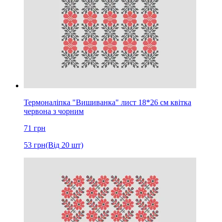
Термоналіпка "Вишиванка" лист 18*26 см квітка
червона з чорним
71
грн
53
грн
(Від 20 шт)