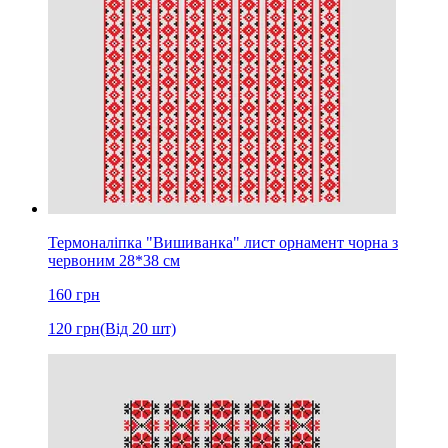
Термоналіпка "Вишиванка" лист орнамент чорна з
червоним 28*38 см
160
грн
120
грн
(Від 20 шт)