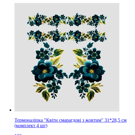
Термоналіпка "Квіти смарагдові з жовтим" 31*28,5 см
(комплект 4 шт)