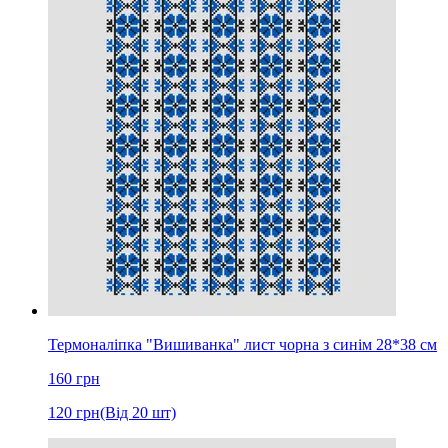
Термоналіпка "Вишиванка" лист чорна з синім 28*38 см
160
грн
120
грн
(Від 20 шт)