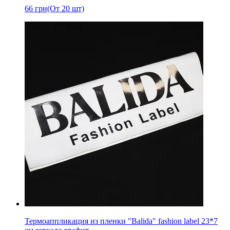
66
грн
(От 20 шт)
Термоаппликация из пленки "Balida" fashion label 23*7