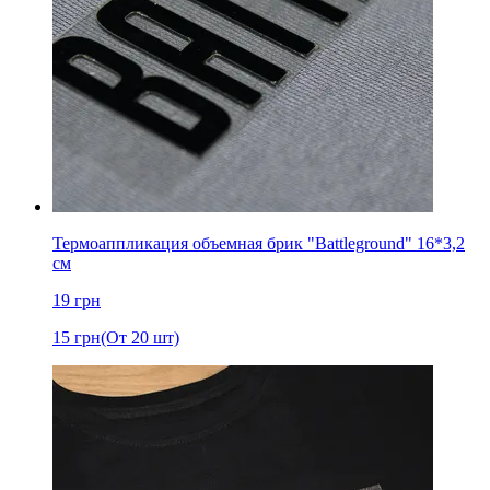
Термоаппликация объемная брик "Battleground" 16*3,2
см
19
грн
15
грн
(От 20 шт)