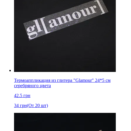
Термоаппликация из глитера "Glamour" 24*5 см
серебряного цвета
42.5
грн
34
грн
(От 20 шт)