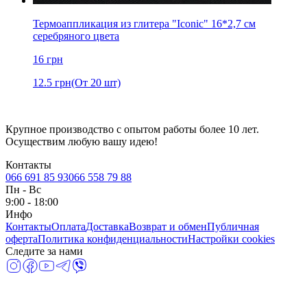
Термоаппликация из глитера "Iconic" 16*2,7 см
серебряного цвета
16
грн
12.5
грн
(От 20 шт)
Крупное производство с опытом работы более 10 лет.
Осуществим любую вашу идею!
Контакты
066 691 85 93
066 558 79 88
Пн
-
Вс
9:00 - 18:00
Инфо
Контакты
Оплата
Доставка
Возврат и обмен
Публичная
оферта
Политика конфиденциальности
Настройки cookies
Следите за нами