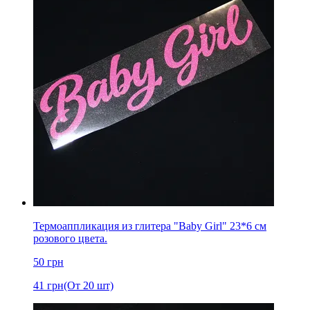
Термоаппликация из глитера "Baby Girl" 23*6 см
розового цвета.
50
грн
41
грн
(От 20 шт)