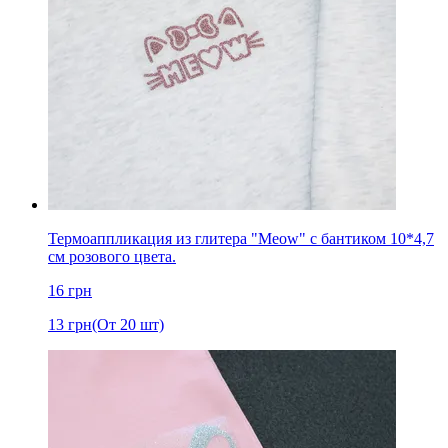
Термоаппликация из глитера "Meow" с бантиком 10*4,7
см розового цвета.
16
грн
13
грн
(От 20 шт)