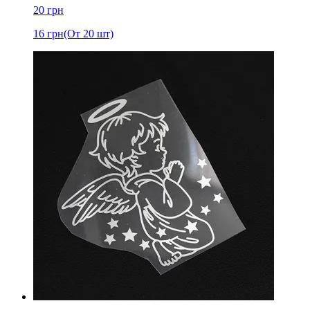
20
грн
16
грн
(От 20 шт)