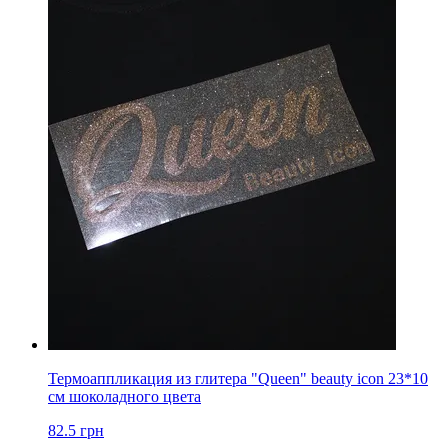
Термоаппликация из глитера "Queen" beauty icon 23*10
см шоколадного цвета
82.5
грн