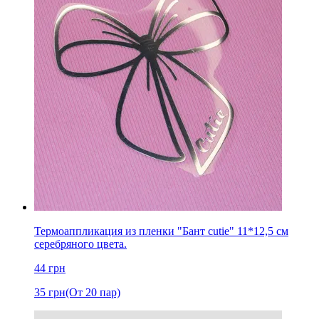
Термоаппликация из пленки "Бант cutie" 11*12,5 см
серебряного цвета.
44
грн
35
грн
(От 20 пар)