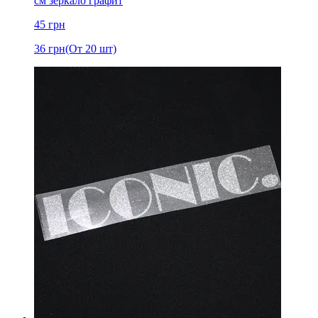
см зеркало графит
45
грн
36
грн
(От 20 шт)