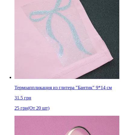
Термоаппликация из глитера "Бантик" 9*14 см
31.5
грн
25
грн
(От 20 шт)