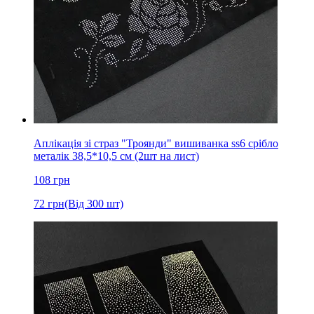
Аплікація зі страз "Троянди" вишиванка ss6 срібло
металік 38,5*10,5 см (2шт на лист)
108
грн
72
грн
(Від 300 шт)