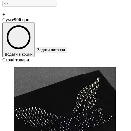
-
+
Сума
:
900
грн
Задати питання
Додати в кошик
Схожі товари