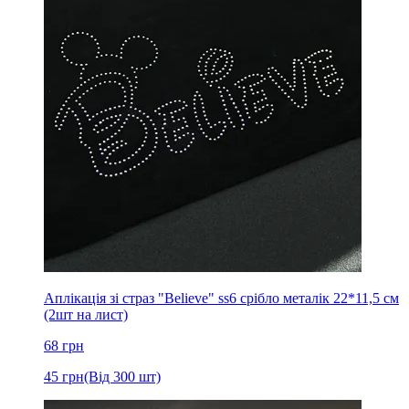
Аплікація зі страз "Believe" ss6 срібло металік 22*11,5 см
(2шт на лист)
68
грн
45
грн
(Від 300 шт)