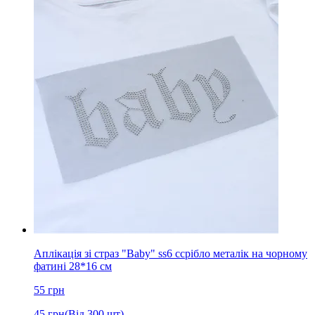
Аплікація зі страз "Baby" ss6 cсрібло металік на чорному
фатині 28*16 см
55
грн
45
грн
(Від 300 шт)