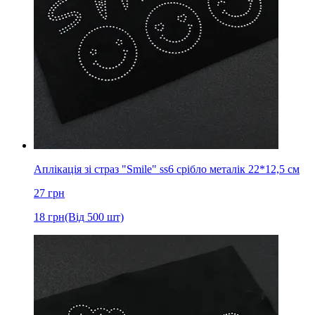
Аплікація зі страз "Smile" ss6 срібло металік 22*12,5 см
27
грн
18
грн
(Від 500 шт)