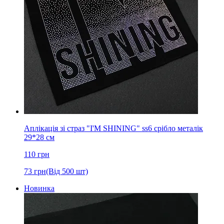
Аплікація зі страз "I'M SHINING" ss6 срібло металік
29*28 см
110
грн
73
грн
(Від 500 шт)
Новинка