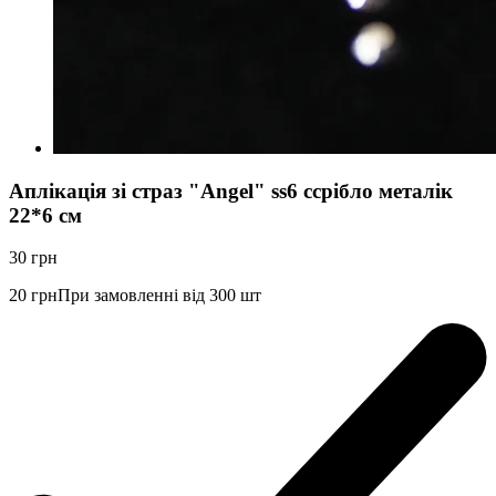
Аплікація зі страз "Angel" ss6 cсрібло металік
22*6 см
30
грн
20
грн
При замовленні від 300 шт