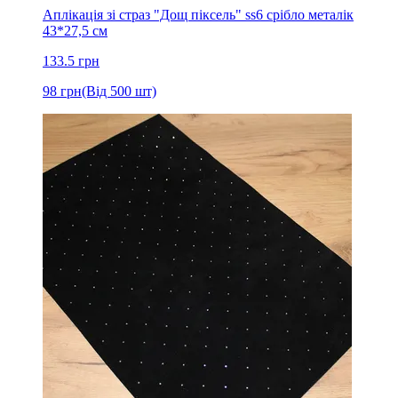
Аплікація зі страз "Дощ піксель" ss6 срібло металік
43*27,5 см
133.5
грн
98
грн
(Від 500 шт)