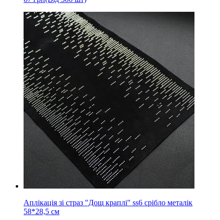
Аплікація зі страз "Дощ краплі" ss6 срібло металік
58*28,5 см