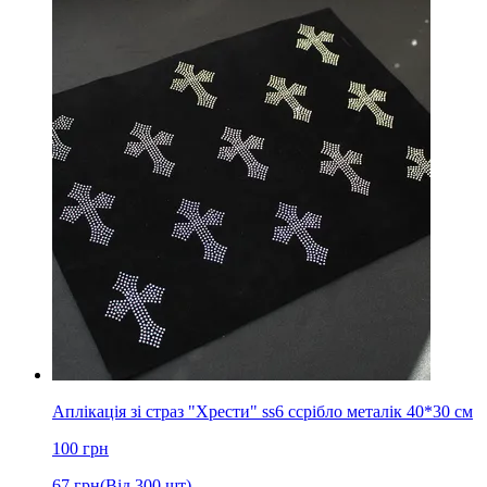
Аплікація зі страз "Хрести" ss6 cсрібло металік 40*30 см
100
грн
67
грн
(Від 300 шт)