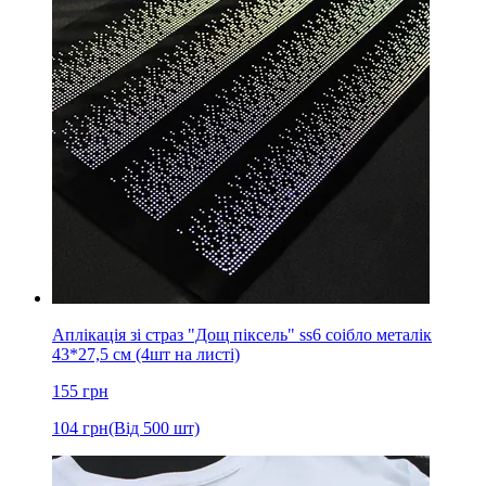
Аплікація зі страз "Дощ піксель" ss6 соібло металік
43*27,5 см (4шт на листі)
155
грн
104
грн
(Від 500 шт)