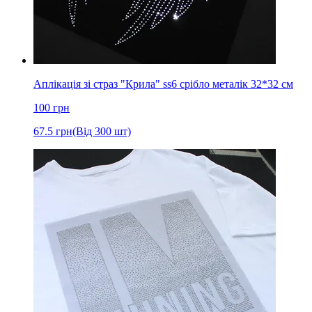
Аплікація зі страз "Крила" ss6 срібло металік 32*32 см
100
грн
67.5
грн
(Від 300 шт)