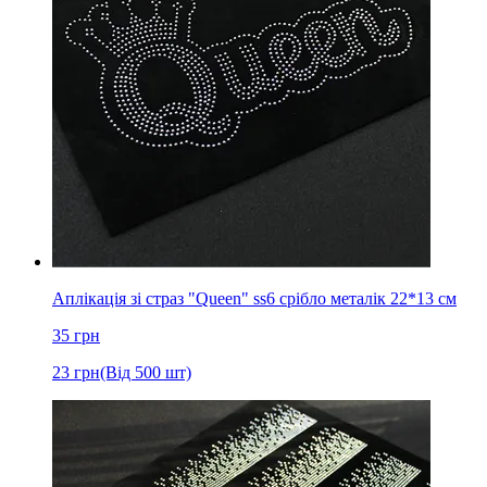
Аплікація зі страз "Queen" ss6 срібло металік 22*13 см
35
грн
23
грн
(Від 500 шт)