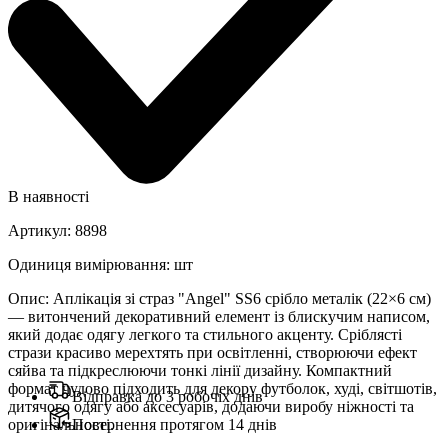
В наявності
Артикул
:
8898
Одиниця вимірювання
:
шт
Опис
:
Аплікація зі страз "Angel" SS6 срібло металік (22×6 см)
— витончений декоративний елемент із блискучим написом,
який додає одягу легкого та стильного акценту. Сріблясті
стрази красиво мерехтять при освітленні, створюючи ефект
сяйва та підкреслюючи тонкі лінії дизайну. Компактний
формат чудово підходить для декору футболок, худі, світшотів,
Відправка до 3 робочіх днів
дитячого одягу або аксесуарів, додаючи виробу ніжності та
оригінальності.
Повернення протягом 14 днів