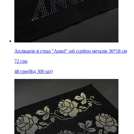
Аплікація зі страз "Angel" ss6 cсрібло металік 36*18 см
72
грн
48
грн
(Від 300 шт)