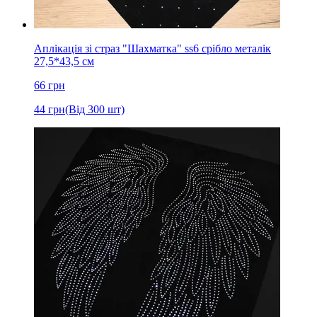
Аплікація зі страз "Шахматка" ss6 срібло металік
27,5*43,5 см
66
грн
44
грн
(Від 300 шт)