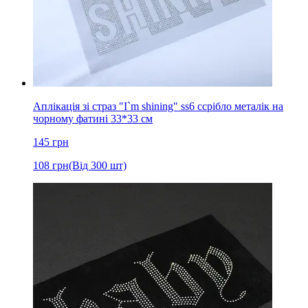
Аплікація зі страз "I`m shining" ss6 cсрібло металік на
чорному фатині 33*33 см
145
грн
108
грн
(Від 300 шт)