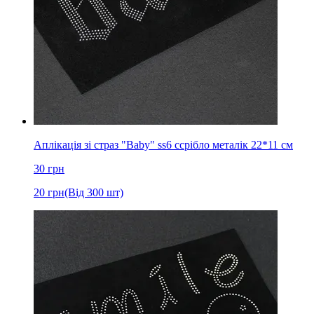
Аплікація зі страз "Baby" ss6 cсрібло металік 22*11 см
30
грн
20
грн
(Від 300 шт)