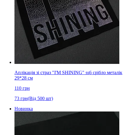
Аплікація зі страз "I'M SHINING" ss6 срібло металік
29*28 см
110
грн
73
грн
(Від 500 шт)
Новинка