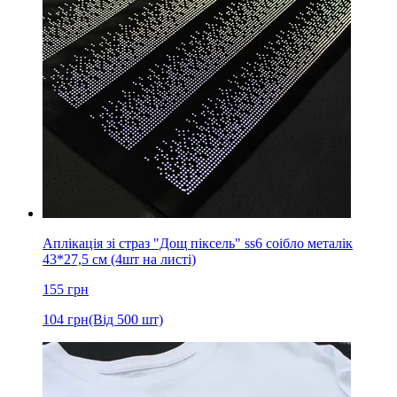
Аплікація зі страз "Дощ піксель" ss6 соібло металік
43*27,5 см (4шт на листі)
155
грн
104
грн
(Від 500 шт)