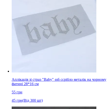
Аплікація зі страз "Baby" ss6 cсрібло металік на чорному
фатині 28*16 см
55
грн
45
грн
(Від 300 шт)