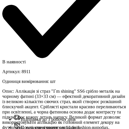
В наявності
Артикул
:
8911
Одиниця вимірювання
:
шт
Опис
:
Аплікація зі страз "I`m shining" SS6 срібло металік на
чорному фатині (33×33 см) — ефектний декоративний дизайн
із великою кількістю сяючих страз, який створює розкішний
блискучий акцент. Сріблясті кристали красиво переливаються
при освітленні, а чорна фатинова основа додає контрасту та
підкреслює кожну деталь напису. Великий формат дозволяє
Відправка до 3 робочіх днів
використовувати аплікацію як головний елемент декору на
футболках, худі, сценічному одязі або fashion-виробах,
Повернення протягом 14 днів