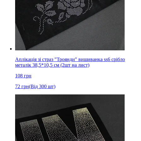
Аплікація зі страз "Троянди" вишиванка ss6 срібло
металік 38,5*10,5 см (2шт на лист)
108
грн
72
грн
(Від 300 шт)