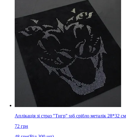
Аплікація зі страз "Тигр" ss6 срібло металік 28*32 см
72
грн
48
грн
(Від 300 шт)