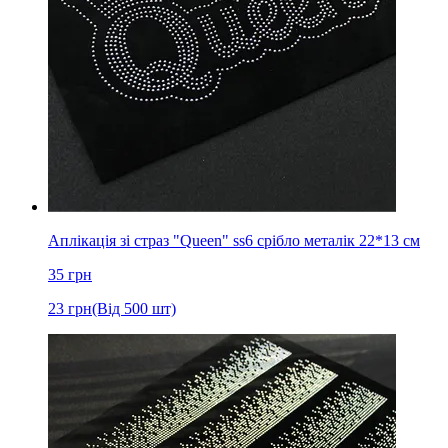
Аплікація зі страз "Queen" ss6 срібло металік 22*13 см
35
грн
23
грн
(Від 500 шт)