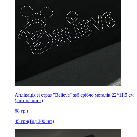
Аплікація зі страз "Believe" ss6 срібло металік 22*11,5 см
(2шт на лист)
68
грн
45
грн
(Від 300 шт)