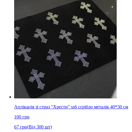
Аплікація зі страз "Хрести" ss6 cсрібло металік 40*30 см
100
грн
67
грн
(Від 300 шт)