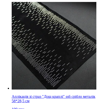
Аплікація зі страз "Дощ краплі" ss6 срібло металік
58*28,5 см