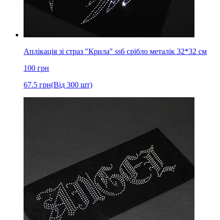
Аплікація зі страз "Крила" ss6 срібло металік 32*32 см
100
грн
67.5
грн
(Від 300 шт)