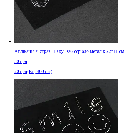
Аплікація зі страз "Baby" ss6 cсрібло металік 22*11 см
30
грн
20
грн
(Від 300 шт)