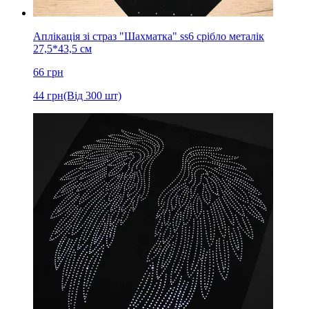
Аплікація зі страз "Шахматка" ss6 срібло металік
27,5*43,5 см
66
грн
44
грн
(Від 300 шт)