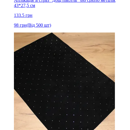
Аплікація зі страз "Дощ піксель" ss6 срібло металік
43*27,5 см
133.5
грн
98
грн
(Від 500 шт)