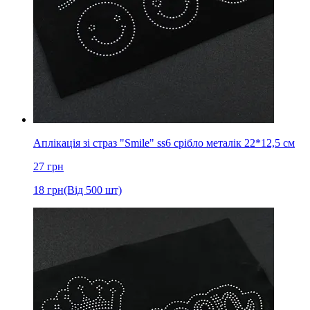
Аплікація зі страз "Smile" ss6 срібло металік 22*12,5 см
27
грн
18
грн
(Від 500 шт)