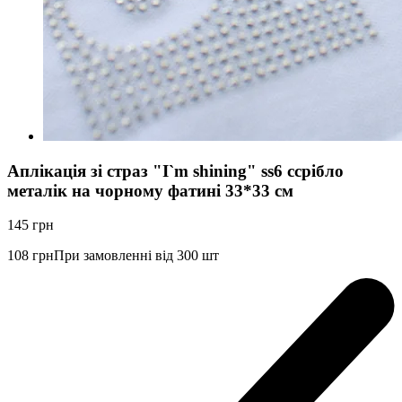
Аплікація зі страз "I`m shining" ss6 cсрібло
металік на чорному фатині 33*33 см
145
грн
108
грн
При замовленні від 300 шт