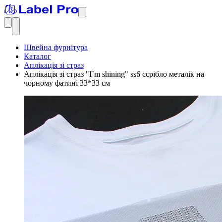
Швейна фурнітура
Каталог
Аплікація зі страз
Аплікація зі страз "I`m shining" ss6 cсрібло металік на
чорному фатині 33*33 см